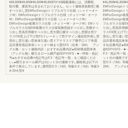
¥48,800¥48,800¥48,800¥48,800FIX168掲載価格には、消費税、
¥46,800¥46,80
取付費、運賃等は含まれておりません。セット価格表装飾窓│横
EWforDesi
すべり出し窓EWforDesignトリプルガラス仕様（シャドーオー
EWforDesi
クW）EWforDesignトリプルガラス仕様（チェリーW・オーク
EWforDesi
W）EWforDesign複層ガラス仕様（シャドーオークW）
EWforDesi
EWforDesign複層ガラス仕様（チェリーW・オークW）EWトリ
プルガラス仕様E
プルガラス仕様EW複層ガラス仕様装飾窓縦すべり出し窓横すべ
り出し窓高所用横
り出し窓高所用横すべり出し窓大開口横すべり出し窓開き窓テ
ラスFIX窓上げ
ラスFIX窓上げ下げ窓FSドレーキップ窓デザイン連段窓外倒し窓
突出し窓引違い窓
突出し窓引違い窓単体引違い窓ドアテラスドア勝手口ドア有償
品共通有償品単体
品共通有償品単体シャッター納まり図SFS（在来・204） アン
すめ品番内訳●部
グル無：セット価格内訳：おすすめ品番内訳●部材構成図本体
@EDPVSFS－
（アングル無）横引きロール網戸@EDPVSFS－■－呼称－色記
P.3「色記号一
号●おすすめ品番※色記号はP.3「色記号一覧」をご確認くださ
ット分の価格です
い｡●横引きロール網戸は2セット分の価格です｡価格表は以下の
型S-3（160）等級
条件で算出しています｡透明型S-3（160）等級S-3（160）等級3-
204） アングル
A-33-A-型4