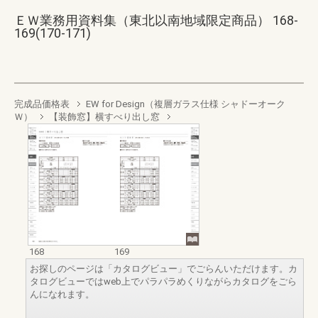
ＥＷ業務用資料集（東北以南地域限定商品） 168-
169(170-171)
完成品価格表
EW for Design（複層ガラス仕様 シャドーオーク
Ｗ）
【装飾窓】横すべり出し窓
168
169
お探しのページは「カタログビュー」でごらんいただけます。カ
タログビューではweb上でパラパラめくりながらカタログをごら
んになれます。