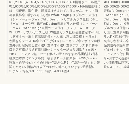
¥80,200¥85,400¥84,500¥89,900¥86,000¥91,400横引きロール網戸
¥83,600¥88,90
¥26,000¥26,000¥26,800¥26,800¥27,500¥27,500FIX166掲載価格に
¥26,000¥26,000
は、消費税、取付費、運賃等は含まれておりません。セット価
表EWforDes
格表装飾窓│横すべり出し窓EWforDesignトリプルガラス仕様
EWforDesi
（シャドーオークW）EWforDesignトリプルガラス仕様（チェ
EWforDesi
リーW・オークW）EWforDesign複層ガラス仕様（シャドーオ
EWforDesi
ークW）EWforDesign複層ガラス仕様（チェリーW・オーク
プルガラス仕様E
W）EWトリプルガラス仕様EW複層ガラス仕様装飾窓縦すべり出
り出し窓高所用横
し窓横すべり出し窓高所用横すべり出し窓大開口横すべり出し
ラスFIX窓上げ
窓開き窓テラスFIX窓上げ下げ窓FSドレーキップ窓デザイン連段
突出し窓引違い窓
窓外倒し窓突出し窓引違い窓単体引違い窓ドアテラスドア勝手
品共通有償品単体
口ドア有償品共通有償品単体シャッター納まり図S/F（在来・
グル付：セット価
204） アングル無：セット価格内訳：おすすめ品番内訳●部材
（アングル付）横
構成図本体（アングル無）横引きロール網戸@EDPVS/F－■－
号●おすすめ品番
呼称－色記号●おすすめ品番※色記号はP.3「色記号一覧」をご確
い｡価格表は以下の
認ください｡価格表は以下の条件で算出しています｡透明型S-
級S-3（160）等級3
3（160）等級S-3（160）等級3-A-33-A-型4