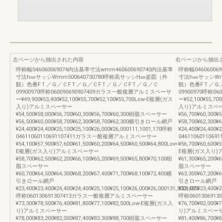
左ページから抽出された内容
右ページから抽出
呼称幅046060069074内法基準寸法wmm460600690740内法基準
呼称幅04606006
寸法h㎜サッシWmm500640730780呼称高サッシH㎜姿図（外
寸法h㎜サッシWm
観）色番FＴ／Ｇ／ＣFＴ／Ｇ／ＣFＴ／Ｇ／ＣFＴ／Ｇ／Ｃ
観）色番FＴ／Ｇ
09900970呼称060090690907409ガラス一般複層アルミスペーサ
09900970呼称
ー¥49,900¥53,400¥52,100¥55,700¥52,100¥55,700Low-E複層(ガス
ー¥52,100¥55,70
入り)アルミスペーサー
入り)アルミスペ
¥54,500¥58,000¥56,700¥60,300¥56,700¥60,300樹脂スペーサー
¥56,700¥60,300
¥56,500¥60,000¥58,700¥62,300¥58,700¥62,300横引きロール網戸
¥58,700¥62,30
¥24,400¥24,400¥25,100¥25,100¥26,000¥26,000111,1001,170呼称
¥24,400¥24,400¥
04611060110691107411ガラス一般複層アルミスペーサー
0461106011
¥54,100¥57,900¥57,600¥61,500¥60,200¥64,500¥60,500¥64,800Low-
¥56,700¥60,600¥5
E複層(ガス入り)アルミスペーサー
E複層(ガス入り
¥58,700¥62,500¥62,200¥66,100¥65,200¥69,500¥65,800¥70,100樹
¥61,300¥65,200¥
脂スペーサー
脂スペーサー
¥60,700¥64,500¥64,300¥68,200¥67,400¥71,700¥68,100¥72,400横
¥63,300¥67,200¥
引きロール網戸
引きロール網戸
¥23,400¥23,400¥24,400¥24,400¥25,100¥25,100¥26,000¥26,000131,3001,370
¥23,400¥23,400¥2
呼称060130691307413ガラス一般複層アルミスペーサー
呼称06013069
¥73,300¥78,500¥76,400¥81,800¥77,100¥82,500Low-E複層(ガス入
¥76,700¥82,000
り)アルミスペーサー
り)アルミスペー
¥78,000¥83,200¥82,000¥87,400¥83,300¥88,700樹脂スペーサー
¥81,400¥86,700