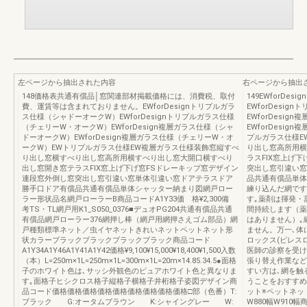
左ページから抽出された内容
右ページから抽出
148価格表共通有償品│窓関連部材掲載価格には、消費税、取付
149EWforD
費、運賃等は含まれておりません。EWforDesignトリプルガラ
EWforDesi
ス仕様（シャドーオークW）EWforDesignトリプルガラス仕様
EWforDesi
（チェリーW・オークW）EWforDesign複層ガラス仕様（シャ
EWforDesi
ドーオークW）EWforDesign複層ガラス仕様（チェリーW・オ
プルガラス仕様E
ークW）EWトリプルガラス仕様EW複層ガラス仕様装飾窓縦すべ
り出し窓高所用横
り出し窓横すべり出し窓高所用横すべり出し窓大開口横すべり
ラスFIX窓上げ
出し窓開き窓テラスFIX窓上げ下げ窓FSドレーキップ窓デザイン
突出し窓引違い窓
連段窓外倒し窓突出し窓引違い窓単体引違い窓ドアテラスドア
品共通有償品単体
勝手口ドア有償品共通有償品単体シャッター納まり図網戸ロー
練り込んだ網です
ラー形状品名網戸ローラーB商品コードA1Y33価 格¥2,300備
す｡薬剤は揮発・
考TS・TL網戸用K1_S050_0376■デュオPG204共通有償品共通
間持続します（薬
有償品網戸ローラー376網押し棒（網戸用網押さえゴム部品）網
はありません）｡
戸種類標準ネット／虫イヤネットきれいネットペットネット形
ません。万一､体
状カラーブラックブラックブラックブラック商品コード
ロックス(ピレス
A1Y34A1Y46A1Y41A1Y42価格¥9,100¥15,000¥18,400¥1,500入数
医師の診察を受け
（本）L=250m×1L=250m×1L=300m×1L=20m×14.85.34.5●面格
張り替え作業など
子のホワイト色は､サッシ外観色のピュアホワイト色と異なりま
すい方は､網を触
す｡面格子ヒシクロス格子縦格子横格子井桁格子姿図デザイン商
うことをおすすめ
品コード価格価格価格価格価格価格価格価格価格□部（色番）T:
ット※ペットネットW
ブラック G:オータムブラウン K:シャイングレー W:
W880幅W910