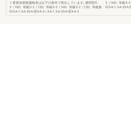
ト変更加算額価格表は以下の条件で算出しています｡透明型S-
3（160）等級S-
3（160）等級S-2（120）等級S-3（160）等級S-2（120）等級無
印3-A-1.3-A-33-A-
印3-A-1.3-A-33-A-型4-A-3☆3-A-1.3-A-33-A-型4-A-3