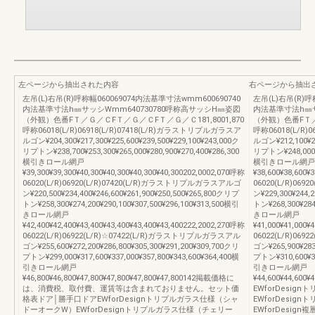
左ページから抽出された内容
右ページから抽出
左吊(L)右吊(R)呼称幅060069074内法基準寸法wmm600690740
左吊(L)右吊(R)呼
内法基準寸法h㎜サッシWmm640730780呼称高サッシH㎜姿図
内法基準寸法h㎜サ
（外観）色番FＴ／Ｇ／ＣFＴ／Ｇ／ＣFＴ／Ｇ／Ｃ181,8001,870
（外観）色番FＴ／Ｇ
呼称06018(L/R)06918(L/R)07418(L/R)ガラストリプルガラスア
呼称06018(L/R)
ルゴン¥204,300¥217,300¥225,600¥239,500¥229,100¥243,000ク
ルゴン¥212,100¥22
リプトン¥238,700¥253,300¥265,000¥280,900¥270,400¥286,300
リプトン¥248,000¥2
横引きロール網戸
横引きロール網戸
¥39,300¥39,300¥40,300¥40,300¥40,300¥40,300202,0002,070呼称
¥38,600¥38,600¥
06020(L/R)06920(L/R)07420(L/R)ガラストリプルガラスアルゴ
06020(L/R)06
ン¥220,500¥234,400¥246,600¥261,900¥250,500¥265,800クリプ
ン¥229,300¥244,
トン¥258,300¥274,200¥290,100¥307,500¥296,100¥313,500横引
トン¥268,300¥284
きロール網戸
きロール網戸
¥42,400¥42,400¥43,400¥43,400¥43,400¥43,400222,2002,270呼称
¥41,000¥41,000¥
06022(L/R)06922(L/R)☆07422(L/R)ガラストリプルガラスアル
06022(L/R)06
ゴン¥255,600¥272,200¥286,800¥305,300¥291,200¥309,700クリ
ゴン¥265,900¥283
プトン¥299,000¥317,600¥337,000¥357,800¥343,600¥364,400横
プトン¥310,600¥33
引きロール網戸
引きロール網戸
¥46,800¥46,800¥47,800¥47,800¥47,800¥47,800142掲載価格に
¥44,600¥44,600
は、消費税、取付費、運賃等は含まれておりません。セット価
EWforDesi
格表ドア│勝手口ドアEWforDesignトリプルガラス仕様（シャ
EWforDesi
ドーオークW）EWforDesignトリプルガラス仕様（チェリー
EWforDesi