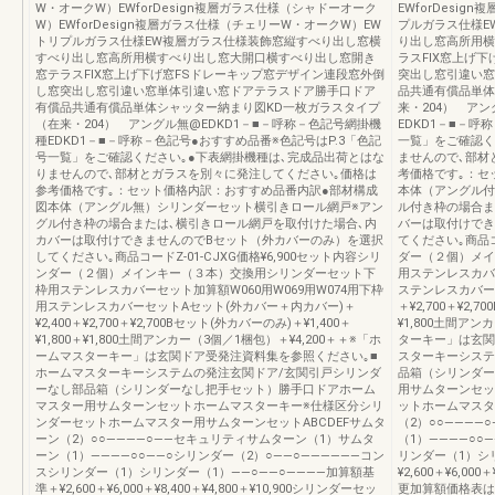
W・オークW）EWforDesign複層ガラス仕様（シャドーオーク
EWforDesi
W）EWforDesign複層ガラス仕様（チェリーW・オークW）EW
プルガラス仕様E
トリプルガラス仕様EW複層ガラス仕様装飾窓縦すべり出し窓横
り出し窓高所用横
すべり出し窓高所用横すべり出し窓大開口横すべり出し窓開き
ラスFIX窓上げ
窓テラスFIX窓上げ下げ窓FSドレーキップ窓デザイン連段窓外倒
突出し窓引違い窓
し窓突出し窓引違い窓単体引違い窓ドアテラスドア勝手口ドア
品共通有償品単体
有償品共通有償品単体シャッター納まり図KD一枚ガラスタイプ
来・204） アン
（在来・204） アングル無@EDKD1－■－呼称－色記号網掛機
EDKD1－■－呼
種EDKD1－■－呼称－色記号●おすすめ品番※色記号はP.3「色記
一覧」をご確認く
号一覧」をご確認ください｡●下表網掛機種は､完成品出荷とはな
ませんので､部材
りませんので､部材とガラスを別々に発注してください｡価格は
考価格です｡：セ
参考価格です｡：セット価格内訳：おすすめ品番内訳●部材構成
本体（アングル付
図本体（アングル無）シリンダーセット横引きロール網戸※アン
ル付き枠の場合ま
グル付き枠の場合または､横引きロール網戸を取付けた場合､内
バーは取付けでき
カバーは取付けできませんのでBセット（外カバーのみ）を選択
てください｡商品コー
してください｡商品コードZ-01-CJXG価格¥6,900セット内容シリ
ダー（２個）メイ
ンダー（２個）メインキー（３本）交換用シリンダーセット下
用ステンレスカバー
枠用ステンレスカバーセット加算額W060用W069用W074用下枠
ステンレスカバーセ
用ステンレスカバーセットAセット(外カバー＋内カバー)＋
＋¥2,700＋¥2,7
¥2,400＋¥2,700＋¥2,700Bセット(外カバーのみ)＋¥1,400＋
¥1,800土間アン
¥1,800＋¥1,800土間アンカー（3個／1梱包）＋¥4,200＋＋※「ホ
ターキー」は玄関
ームマスターキー」は玄関ドア受発注資料集を参照ください｡■
スターキーシステ
ホームマスターキーシステムの発注玄関ドア/玄関引戸シリンダ
品箱（シリンダー
ーなし部品箱（シリンダーなし把手セット）勝手口ドアホーム
用サムターンセッ
マスター用サムターンセットホームマスターキー※仕様区分シリ
ットホームマスタ
ンダーセットホームマスター用サムターンセットABCDEFサムタ
（2）○○―――
ーン（2）○○――――○――セキュリティサムターン（1）サムタ
（1）――――○○
ーン（1）――――○○――○シリンダー（2）○――○――――――コン
リンダー（1）シ
スシリンダー（1）シリンダー（1）――○――○――――加算額基
¥2,600＋¥6,00
準＋¥2,600＋¥6,000＋¥8,400＋¥4,800＋¥10,900シリンダーセッ
更加算額価格表は