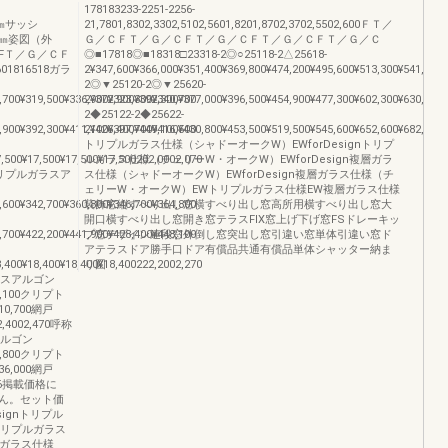
178183233-2251-2256-
法h㎜サッシ
21,7801,8302,3302,5102,5601,8201,8702,3702,5502,600ＦＴ／
ッシH㎜姿図（外
Ｇ／ＣＦＴ／Ｇ／ＣＦＴ／Ｇ／ＣＦＴ／Ｇ／ＣＦＴ／Ｇ／Ｃ
FＴ／Ｇ／ＣＦ
◎■17818◎■18318□23318-2◎○25118-2△25618-
601816518ガラ
2¥347,600¥366,000¥351,400¥369,800¥474,200¥495,600¥513,300¥541,000
2◎▼25120-2◎▼25620-
,700¥319,500¥336,900¥323,300¥340,700
2¥372,900¥392,300¥377,000¥396,500¥454,900¥477,300¥602,300¥630,400
2◆25122-2◆25622-
,900¥392,300¥411,100¥397,700¥416,500
2¥426,400¥449,100¥430,800¥453,500¥519,500¥545,600¥652,600¥682,700
トリプルガラス仕様（シャドーオークW）EWforDesignトリプ
7,500¥17,500¥17,500¥17,500202,0002,070
ルガラス仕様（チェリーW・オークW）EWforDesign複層ガラ
ラストリプルガラスア
ス仕様（シャドーオークW）EWforDesign複層ガラス仕様（チ
ェリーW・オークW）EWトリプルガラス仕様EW複層ガラス仕様
,600¥342,700¥360,800¥346,700¥364,800
装飾窓縦すべり出し窓横すべり出し窓高所用横すべり出し窓大
開口横すべり出し窓開き窓テラスFIX窓上げ下げ窓FSドレーキッ
,700¥422,200¥441,900¥428,400¥448,100
プ窓デザイン連段窓外倒し窓突出し窓引違い窓単体引違い窓ド
アテラスドア勝手口ドア有償品共通有償品単体シャッター納ま
8,400¥18,400¥18,400¥18,400222,2002,270
り図
ガラスアルゴン
417,100クリプト
¥510,700網戸
42,4002,470呼称
アルゴン
547,800クリプト
¥636,000網戸
00126掲載価格に
ん。セット価
ignトリプル
nトリプルガラス
層ガラス仕様