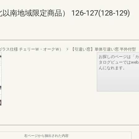
域限定商品） 126-127(128-129)
リプルガラス仕様 チェリーＷ・オークＷ）
【引違い窓】単体引違い窓 半外付型
お探しのページは「カ
タログビューではwe
んになれます。
右ページから抽出された内容