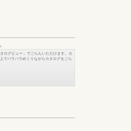
タログビュー」でごらんいただけます。カ
b上でパラパラめくりながらカタログをごら