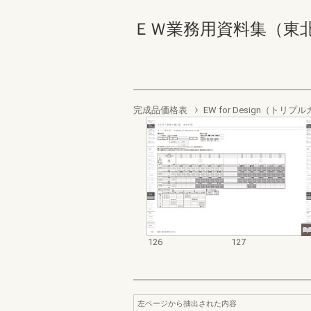
ＥＷ業務用資料集（東北以南地
完成品価格表
EW for Design（ト
126
127
左ページから抽出された内容