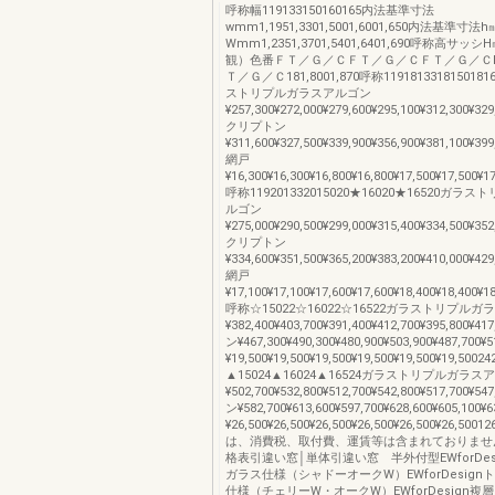
呼称幅119133150160165内法基準寸法
wmm1,1951,3301,5001,6001,650内法基準寸
Wmm1,2351,3701,5401,6401,690呼称高サ
観）色番ＦＴ／Ｇ／ＣＦＴ／Ｇ／ＣＦＴ／Ｇ／Ｃ
Ｔ／Ｇ／Ｃ181,8001,870呼称1191813318150181
ストリプルガラスアルゴン
¥257,300¥272,000¥279,600¥295,100¥312,300¥329
クリプトン
¥311,600¥327,500¥339,900¥356,900¥381,100¥399
網戸
¥16,300¥16,300¥16,800¥16,800¥17,500¥17,500¥1
呼称119201332015020★16020★16520ガ
ルゴン
¥275,000¥290,500¥299,000¥315,400¥334,500¥352
クリプトン
¥334,600¥351,500¥365,200¥383,200¥410,000¥429
網戸
¥17,100¥17,100¥17,600¥17,600¥18,400¥18,400¥1
呼称☆15022☆16022☆16522ガラストリプル
¥382,400¥403,700¥391,400¥412,700¥395,800¥
ン¥467,300¥490,300¥480,900¥503,900¥487,700
¥19,500¥19,500¥19,500¥19,500¥19,500¥19,5002
▲15024▲16024▲16524ガラストリプルガラス
¥502,700¥532,800¥512,700¥542,800¥517,700¥
ン¥582,700¥613,600¥597,700¥628,600¥605,100
¥26,500¥26,500¥26,500¥26,500¥26,500¥26,5
は、消費税、取付費、運賃等は含まれておりませ
格表引違い窓│単体引違い窓 半外付型EWforDes
ガラス仕様（シャドーオークW）EWforDesig
仕様（チェリーW・オークW）EWforDesign複