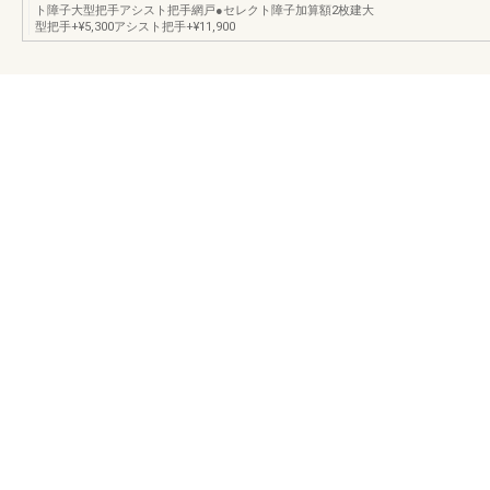
ト障子大型把手アシスト把手網戸●セレクト障子加算額2枚建大
型把手+¥5,300アシスト把手+¥11,900