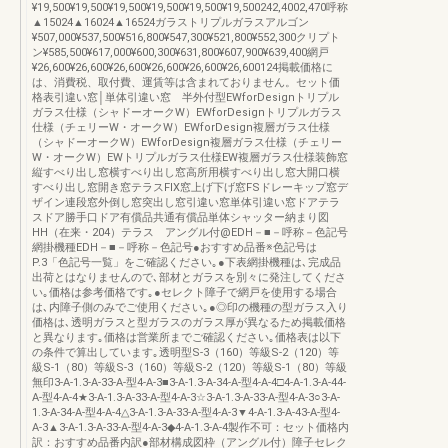
¥19,500¥19,500¥19,500¥19,500¥19,500¥19,500242,4002,470呼称
▲15024▲16024▲16524ガラストリプルガラスアルゴン
¥507,000¥537,500¥516,800¥547,300¥521,800¥552,300クリプト
ン¥585,500¥617,000¥600,300¥631,800¥607,900¥639,400網戸
¥26,600¥26,600¥26,600¥26,600¥26,600¥26,600124掲載価格に
は、消費税、取付費、運賃等は含まれておりません。セット価
格表引違い窓│単体引違い窓 半外付型EWforDesignトリプル
ガラス仕様（シャドーオークW）EWforDesignトリプルガラス
仕様（チェリーW・オークW）EWforDesign複層ガラス仕様
（シャドーオークW）EWforDesign複層ガラス仕様（チェリー
W・オークW）EWトリプルガラス仕様EW複層ガラス仕様装飾窓
縦すべり出し窓横すべり出し窓高所用横すべり出し窓大開口横
すべり出し窓開き窓テラスFIX窓上げ下げ窓FSドレーキップ窓デ
ザイン連段窓外倒し窓突出し窓引違い窓単体引違い窓ドアテラ
スドア勝手口ドア有償品共通有償品単体シャッター納まり図
HH（在来・204）テラス アングル付@EDH－■－呼称－色記号
網掛機種EDH－■－呼称－色記号●おすすめ品番※色記号は
P.3「色記号一覧」をご確認ください｡●下表網掛機種は､完成品
出荷とはなりませんので､部材とガラスを別々に発注してくださ
い｡価格は参考価格です｡●セレクト障子で網戸を使用する場合
は､内障子側のみでご使用ください｡●◎印の機種の型ガラス入り
価格は､透明ガラスと型ガラスのガラス厚が異なるため掲載価格
と異なります｡価格は営業所までご確認ください｡価格表は以下
の条件で算出しています｡透明型S-3（160）等級S-2（120）等
級S-1（80）等級S-3（160）等級S-2（120）等級S-1（80）等級
無印3-A-1.3-A-33-A-型4-A-3■3-A-1.3-A-34-A-型4-A-4□4-A-1.3-A-44-
A-型4-A-4★3-A-1.3-A-33-A-型4-A-3☆3-A-1.3-A-33-A-型4-A-3○3-A-
1.3-A-34-A-型4-A-4△3-A-1.3-A-33-A-型4-A-3▼4-A-1.3-A-43-A-型4-
A-3▲3-A-1.3-A-33-A-型4-A-3◆4-A-1.3-A-4製作不可：セット価格内
訳：おすすめ品番内訳●部材構成図枠（アングル付）障子セレク