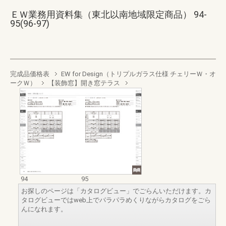
ＥＷ業務用資料集（東北以南地域限定商品） 94-
95(96-97)
完成品価格表
EW for Design（トリプルガラス仕様 チェリーＷ・オ
ークＷ）
【装飾窓】開き窓テラス
94
95
お探しのページは「カタログビュー」でごらんいただけます。カ
タログビューではweb上でパラパラめくりながらカタログをごら
んになれます。