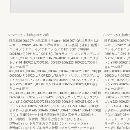
左ページから抽出された内容
右ページから抽出
呼称幅060069074内法基準寸法wmm600690740内法基準寸法h
呼称幅0600690
㎜サッシWmm640730780呼称高サッシH㎜姿図（外観）色番Ｆ
㎜サッシWmm64
Ｔ／Ｇ／ＣＦＴ／Ｇ／ＣＦＴ／Ｇ／Ｃ181,8001,870呼称
Ｔ／Ｇ／ＣＦＴ／Ｇ
06018(L/R)06918(L/R)07418(L/R)ガラストリプルガラスアルゴ
06018(L/R)06
ン¥159,200¥169,300¥182,800¥194,400¥186,400¥198,000クリプ
ン¥165,500¥176,
トン¥191,400¥202,700¥220,400¥233,200¥225,900¥238,700横引
トン¥198,500¥210
きロール網戸
きロール網戸
¥39,300¥39,300¥40,300¥40,300¥40,300¥40,300202,0002,070呼称
¥38,600¥38,600¥
06020(L/R)06920(L/R)07420(L/R)ガラストリプルガラスアルゴ
06020(L/R)06
ン¥185,400¥197,700¥210,700¥223,900¥214,700¥227,900クリプ
ン¥193,100¥205,
トン¥222,500¥235,800¥253,600¥268,600¥259,800¥274,800横引
トン¥230,700¥245
きロール網戸
きロール網戸
¥42,400¥42,400¥43,400¥43,400¥43,400¥43,400222,2002,270呼称
¥41,000¥41,000¥
06022(L/R)06922(L/R)☆07422(L/R)ガラストリプルガラスアル
06022(L/R)06
ゴン¥212,000¥225,800¥238,600¥253,900¥243,100¥258,400クリ
ゴン¥220,400¥234
プトン¥253,500¥268,900¥286,700¥303,700¥293,500¥310,500横
プトン¥263,300¥27
引きロール網戸¥46,800¥46,800¥47,800¥47,800¥47,800¥47,800左
引きロール網戸¥44,60
吊(L)右吊(R)94セット価格表装飾窓│開き窓テラス掲載価格に
吊(L)右吊(R)9
は、消費税、取付費、運賃等は含まれておりません。
（シャドーオークW
EWforDesignトリプルガラス仕様（シャドーオークW）
リーW・オークW）
EWforDesignトリプルガラス仕様（チェリーW・オークW）
ークW）EWfor