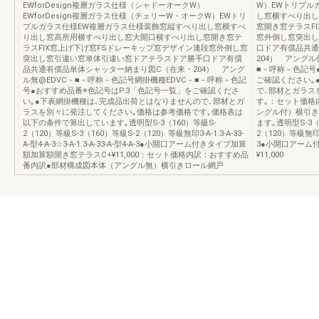
EWforDesign複層ガラス仕様（シャドーオークW）
W）EWトリプル
EWforDesign複層ガラス仕様（チェリーW・オークW）EWトリ
し窓横すべり出し
プルガラス仕様EW複層ガラス仕様装飾窓縦すべり出し窓横すべ
窓開き窓テラスF
り出し窓高所用横すべり出し窓大開口横すべり出し窓開き窓テ
窓外倒し窓突出し
ラスFIX窓上げ下げ窓FSドレーキップ窓デザイン連段窓外倒し窓
口ドア有償品共通
突出し窓引違い窓単体引違い窓ドアテラスドア勝手口ドア有償
204） アングル
品共通有償品単体シャッター納まり図C（在来・204） アング
■－呼称－色記号
ル無@EDVC－■－呼称－色記号網掛機種EDVC－■－呼称－色記
ご確認ください｡
号●おすすめ品番※色記号はP.3「色記号一覧」をご確認くださ
で､部材とガラス
い｡●下表網掛機種は､完成品出荷とはなりませんので､部材とガ
す｡：セット価格
ラスを別々に発注してください｡価格は参考価格です｡価格表は
ングル付）横引き
以下の条件で算出しています｡透明型S-3（160）等級S-
ます｡透明型S-3（
2（120）等級S-3（160）等級S-2（120）等級無印3-A-1.3-A-33-
2（120）等級無印3-A-
A-型4-A-3☆3-A-1.3-A-33-A-型4-A-3●小開口アーム付きタイプ加算
3●小開口アーム
額加算額開き窓テラスC+¥11,000：セット価格内訳：おすすめ品
¥11,000
番内訳●部材構成図本体（アングル無）横引きロール網戸