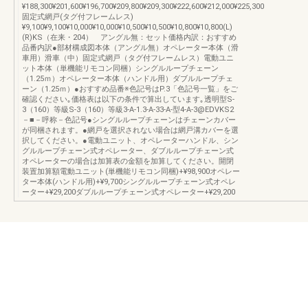
¥188,300¥201,600¥196,700¥209,800¥209,300¥222,600¥212,000¥225,300
固定式網戸(タグ付フレームレス)
¥9,100¥9,100¥10,000¥10,000¥10,500¥10,500¥10,800¥10,800(L)
(R)KS（在来・204） アングル無：セット価格内訳：おすすめ
品番内訳●部材構成図本体（アングル無）オペレーター本体（滑
車用）滑車（中）固定式網戸（タグ付フレームレス）電動ユニ
ット本体（単機能リモコン同梱）シングルループチェーン
（1.25ｍ）オペレーター本体（ハンドル用）ダブルループチェ
ーン（1.25ｍ）●おすすめ品番※色記号はP.3「色記号一覧」をご
確認ください｡価格表は以下の条件で算出しています｡透明型S-
3（160）等級S-3（160）等級3-A-1.3-A-33-A-型4-A-3@EDVKS2
－■－呼称－色記号●シングルループチェーンはチェーンカバー
が同梱されます。●網戸を選択されない場合は網戸溝カバーを選
択してください。●電動ユニット、オペレーターハンドル、シン
グルループチェーン式オペレーター、ダブルループチェーン式
オペレーターの場合は加算表の金額を加算してください。開閉
装置加算額電動ユニット(単機能リモコン同梱)+¥98,900オペレー
ター本体(ハンドル用)+¥9,700シングルループチェーン式オペレ
ーター+¥29,200ダブルループチェーン式オペレーター+¥29,200