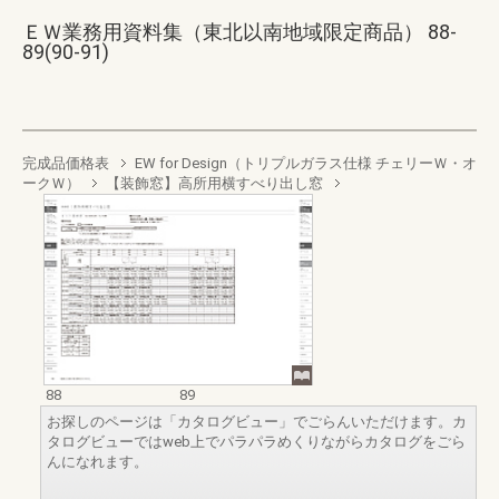
ＥＷ業務用資料集（東北以南地域限定商品） 88-
89(90-91)
完成品価格表
EW for Design（トリプルガラス仕様 チェリーＷ・オ
ークＷ）
【装飾窓】高所用横すべり出し窓
88
89
お探しのページは「カタログビュー」でごらんいただけます。カ
タログビューではweb上でパラパラめくりながらカタログをごら
んになれます。