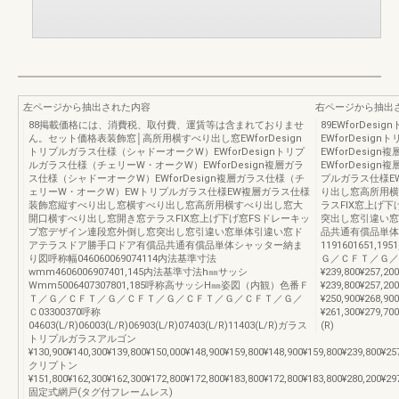
左ページから抽出された内容
右ページから抽出
88掲載価格には、消費税、取付費、運賃等は含まれておりませ
89EWforDe
ん。セット価格表装飾窓│高所用横すべり出し窓EWforDesign
EWforDesi
トリプルガラス仕様（シャドーオークW）EWforDesignトリプ
EWforDesi
ルガラス仕様（チェリーW・オークW）EWforDesign複層ガラ
EWforDesi
ス仕様（シャドーオークW）EWforDesign複層ガラス仕様（チ
プルガラス仕様E
ェリーW・オークW）EWトリプルガラス仕様EW複層ガラス仕様
り出し窓高所用横
装飾窓縦すべり出し窓横すべり出し窓高所用横すべり出し窓大
ラスFIX窓上げ
開口横すべり出し窓開き窓テラスFIX窓上げ下げ窓FSドレーキッ
突出し窓引違い窓
プ窓デザイン連段窓外倒し窓突出し窓引違い窓単体引違い窓ド
品共通有償品単体
アテラスドア勝手口ドア有償品共通有償品単体シャッター納ま
1191601651,19
り図呼称幅046060069074114内法基準寸法
Ｇ／ＣＦＴ／Ｇ／Ｃ119
wmm4606006907401,145内法基準寸法h㎜サッシ
¥239,800¥257,20
Wmm5006407307801,185呼称高サッシH㎜姿図（内観）色番Ｆ
¥239,800¥257,20
Ｔ／Ｇ／ＣＦＴ／Ｇ／ＣＦＴ／Ｇ／ＣＦＴ／Ｇ／ＣＦＴ／Ｇ／
¥250,900¥268,900
Ｃ03300370呼称
¥261,300¥279,700
04603(L/R)06003(L/R)06903(L/R)07403(L/R)11403(L/R)ガラス
(R)
トリプルガラスアルゴン
¥130,900¥140,300¥139,800¥150,000¥148,900¥159,800¥148,900¥159,800¥239,800¥25
クリプトン
¥151,800¥162,300¥162,300¥172,800¥172,800¥183,800¥172,800¥183,800¥280,200¥29
固定式網戸(タグ付フレームレス)