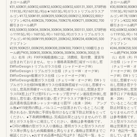
きロール網戸
きロール網戸
¥31,600¥31,600¥32,600¥32,600¥32,600¥32,600131,3001,370呼称
¥30,800¥30,800¥
11913(L/R)16013(L/R)◎★16513(L/R)ガラストリプルガラスア
11913(L/R)16
ルゴン¥172,500¥181,600¥209,500¥220,000¥212,300¥222,800ク
ルゴン¥178,100¥18
リプトン¥216,400¥226,700¥266,700¥278,400¥271,000¥282,700
リプトン¥222,900¥2
横引きロール網戸
横引きロール網戸
¥33,500¥33,500¥34,300¥34,300¥34,300¥34,300151,5001,570呼称
¥32,600¥32,600¥
☆11915(L/R)☆16015(L/R)☆16515(L/R)ガラストリプルガラス
☆11915(L/R)☆
アルゴン¥190,000¥199,800¥231,200¥242,300¥234,400¥245,500
アルゴン¥196,100¥2
クリプトン
クリプトン
¥239,900¥251,000¥295,800¥308,200¥300,700¥313,100横引きロ
¥246,800¥258,5
ール網戸¥35,300¥35,300¥36,300¥36,300¥36,300¥36,300左吊
ール網戸¥34,300¥34
（L）右吊（R）FIXFIX掲載価格には、消費税、取付費、運賃等
（L）右吊（R）FI
は含まれておりません。セット価格表装飾窓│縦すべり出し窓
ス仕様（シャドーオ
EWforDesignトリプルガラス仕様（シャドーオークW）
（チェリーW・オー
EWforDesignトリプルガラス仕様（チェリーW・オークW）
ドーオークW）EW
EWforDesign複層ガラス仕様（シャドーオークW）
ークW）EWトリ
EWforDesign複層ガラス仕様（チェリーW・オークW）EWトリ
り出し窓横すべり
プルガラス仕様EW複層ガラス仕様装飾窓縦すべり出し窓横すべ
出し窓開き窓テラ
り出し窓高所用横すべり出し窓大開口横すべり出し窓開き窓テ
連段窓外倒し窓突
ラスFIX窓上げ下げ窓FSドレーキップ窓デザイン連段窓外倒し窓
勝手口ドア有償品
突出し窓引違い窓単体引違い窓ドアテラスドア勝手口ドア有償
来・204） ア
品共通有償品単体シャッター納まり図TF（在来・204） アング
ているところに使
ル無●H15使用の際は､バルコニーが設置されているところに使
防止対策をとって
用されるか､室内側に手摺を取付けるなど落下防止対策をとって
なりませんので､
ください。●下表網掛機種は､完成品出荷とはなりませんので､部
は参考価格です。
材とガラスを別々に発注してください。価格は参考価格です。
スと型ガラスのガ
●◎印の機種の型ガラス入り価格は､透明ガラスと型ガラスのガ
格は営業所までご
ラス厚が異なるため掲載価格と異なります｡価格は営業所までご
P.3「色記号一
確認ください｡●おすすめ品番※色記号はP.3「色記号一覧」をご
出しています。透明型