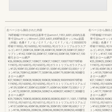
左ページから抽出された内容
右ページから抽出
76呼称幅119160165内法基準寸法wmm1,1951,6001,650内法基
77呼称幅119160
準寸法h㎜サッシWmm1,2351,6401,690呼称高サッシH㎜姿図
準寸法h㎜サッシWm
（外観）色番ＦＴ／Ｇ／ＣＦＴ／Ｇ／ＣＦＴ／Ｇ／Ｃ05500570
（外観）色番ＦＴ／
呼称11905(L/R)16005(L/R)16505(L/R)ガラストリプルガラスア
呼称11905(L/R)
ルゴン¥117,200¥124,300¥128,400¥135,900¥129,500¥137,000ク
ルゴン¥121,700¥12
リプトン¥142,100¥150,200¥157,100¥165,500¥158,700¥167,100
リプトン¥147,100¥1
横引きロール網戸
横引きロール網戸
¥26,000¥26,000¥27,100¥27,100¥27,100¥27,10007700770呼称
¥25,200¥25,200¥
11907(L/R)16007(L/R)16507(L/R)ガラストリプルガラスアルゴ
11907(L/R)16
ン¥125,900¥133,200¥143,500¥151,500¥145,000¥153,000クリプ
ン¥130,400¥138,
トン¥154,700¥162,800¥177,500¥186,600¥179,800¥188,900横引
トン¥159,700¥168
きロール網戸
きロール網戸
¥27,900¥27,900¥28,900¥28,900¥28,900¥28,90009900970呼称
¥27,100¥27,100¥
11909(L/R)16009(L/R)16509(L/R)ガラストリプルガラスアルゴ
11909(L/R)16
ン¥139,500¥147,300¥163,000¥171,600¥164,900¥173,500クリプ
ン¥144,500¥152,
トン¥172,000¥181,000¥204,500¥214,400¥207,400¥217,300横引
トン¥177,700¥187
きロール網戸
きロール網戸
¥29,700¥29,700¥30,800¥30,800¥30,800¥30,800111,1001,170呼称
¥28,900¥28,900¥
11911(L/R)16011(L/R)16511(L/R)ガラストリプルガラスアルゴ
11911(L/R)16
ン¥157,600¥166,400¥186,800¥196,300¥189,100¥198,600クリプ
ン¥163,200¥172,
トン¥196,300¥206,200¥236,200¥246,800¥239,800¥250,400横引
トン¥202,500¥212