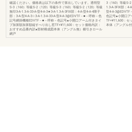
確認ください。価格表は以下の条件で算出しています。透明型
3（160）等級S-2（1
S-3（160）等級S-2（120）等級S-3（160）等級S-2（120）等級
1.3-A-3FIX部：4-
無印3-A-1.3-A-33-A-型4-A-3★3-A-1.3-A-3FIX部：4-A-型4-A-4障子
型4-A-3@EDV
部：3-A-型4-A-3☆3-A-1.3-A-33-A-型4-A-3@EDVTF－■－呼称－色
色記号●小開口ア
記号網掛機種EDVTF－■－呼称－色記号●小開口アーム付きタイ
TF+¥11,60
プ加算額加算額縦すべり出し窓TF+¥11,600：セット価格内訳：
本体（アングル付
おすすめ品番内訳●部材構成図本体（アングル無）横引きロール
網戸