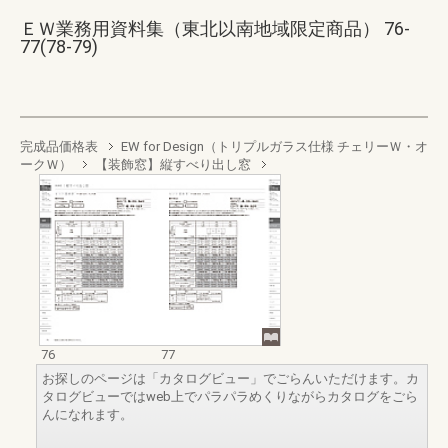
ＥＷ業務用資料集（東北以南地域限定商品） 76-
77(78-79)
完成品価格表
EW for Design（トリプルガラス仕様 チェリーＷ・オ
ークＷ）
【装飾窓】縦すべり出し窓
76
77
お探しのページは「カタログビュー」でごらんいただけます。カ
タログビューではweb上でパラパラめくりながらカタログをごら
んになれます。