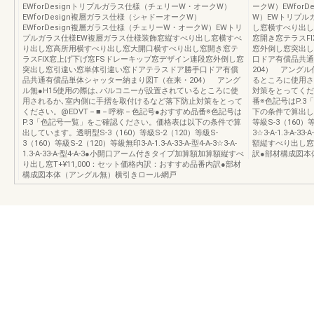
EWforDesignトリプルガラス仕様（チェリーW・オークW）
ークW）EWfor
EWforDesign複層ガラス仕様（シャドーオークW）
W）EWトリプル
EWforDesign複層ガラス仕様（チェリーW・オークW）EWトリ
し窓横すべり出し
プルガラス仕様EW複層ガラス仕様装飾窓縦すべり出し窓横すべ
窓開き窓テラスF
り出し窓高所用横すべり出し窓大開口横すべり出し窓開き窓テ
窓外倒し窓突出し
ラスFIX窓上げ下げ窓FSドレーキップ窓デザイン連段窓外倒し窓
口ドア有償品共通
突出し窓引違い窓単体引違い窓ドアテラスドア勝手口ドア有償
204） アング
品共通有償品単体シャッター納まり図T（在来・204） アング
るところに使用さ
ル無●H15使用の際は､バルコニーが設置されているところに使
対策をとってくだ
用されるか､室内側に手摺を取付けるなど落下防止対策をとって
番※色記号はP.
ください。@EDVT－■－呼称－色記号●おすすめ品番※色記号は
下の条件で算出して
P.3「色記号一覧」をご確認ください。価格表は以下の条件で算
等級S-3（160）等級
出しています。透明型S-3（160）等級S-2（120）等級S-
3☆3-A-1.3-A
3（160）等級S-2（120）等級無印3-A-1.3-A-33-A-型4-A-3☆3-A-
額縦すべり出し窓T
1.3-A-33-A-型4-A-3●小開口アーム付きタイプ加算額加算額縦すべ
訳●部材構成図本
り出し窓T+¥11,000：セット価格内訳：おすすめ品番内訳●部材
構成図本体（アングル無）横引きロール網戸