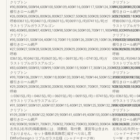
クリプトン
クリプトン
¥90,800¥96,500¥94,600¥100,500¥109,400¥116,000¥117,500¥124,300¥120,200¥127,0
¥94,400¥100,300¥
横引きロール網戸
横引きロール網戸
¥26,000¥26,000¥26,800¥26,800¥27,500¥27,500¥28,500¥28,500¥29,200¥29,200111,10
¥25,100¥25,100¥2
呼称03611(L/R)04611(L/R)06011(L/R)06911(L/R)07411(L/R)ガ
呼称03611(L/R)04
ラストリプルガラスアルゴン
ラストリプルガラ
¥80,400¥85,800¥87,400¥93,100¥98,500¥104,500¥105,700¥111,900¥108,000¥114,200
¥83,900¥89,400¥9
クリプトン
クリプトン
¥95,500¥101,500¥104,400¥110,700¥119,500¥126,200¥129,100¥136,100¥132,500¥139
¥99,300¥105,600¥
横引きロール網戸
横引きロール網戸
¥27,500¥27,500¥28,500¥28,500¥29,200¥29,200¥30,200¥30,200¥30,900¥30,900131,30
¥26,800¥26,800¥2
呼称
呼称
03613(L/R)04613(L/R)06013(L/R)☆06913(L/R)☆07413(L/R)ガ
03613(L/R)0461
ラストリプルガラスアルゴン
ラストリプルガラ
¥83,600¥89,500¥93,100¥99,100¥109,300¥115,900¥117,300¥124,200¥120,000¥126,900
¥87,100¥93,100¥9
クリプトン
クリプトン
¥99,700¥106,200¥111,900¥118,800¥133,300¥140,700¥144,500¥152,200¥148,500¥156
¥103,800¥110,700
横引きロール網戸
横引きロール網戸
¥29,200¥29,200¥30,200¥30,200¥30,900¥30,900¥31,700¥31,700¥32,700¥32,700151,50
¥28,500¥28,500¥2
呼称
呼称
☆03615(L/R)☆04615(L/R)☆06015(L/R)☆06915(L/R)☆07415(L/R)
☆03615(L/R)☆04
ガラストリプルガラスアルゴン
ガラストリプルガ
¥91,500¥97,500¥101,600¥107,800¥115,400¥121,900¥125,300¥132,200¥128,400¥135,
¥95,400¥101,600¥
クリプトン
クリプトン
¥109,200¥115,800¥122,900¥129,900¥141,600¥149,400¥155,000¥163,000¥159,800¥16
¥113,300¥120,200
横引きロール網戸
横引きロール網戸
¥30,900¥30,900¥31,700¥31,700¥32,700¥32,700¥33,300¥33,300¥34,300¥34,300
¥30,200¥30,200¥3
左吊(L)右吊(R)掲載価格には、消費税、取付費、運賃等は含まれ
左吊(L)右吊(R)
ておりません。セット価格表装飾窓│縦すべり出し窓
（シャドーオークW
EWforDesignトリプルガラス仕様（シャドーオークW）
リーW・オークW）