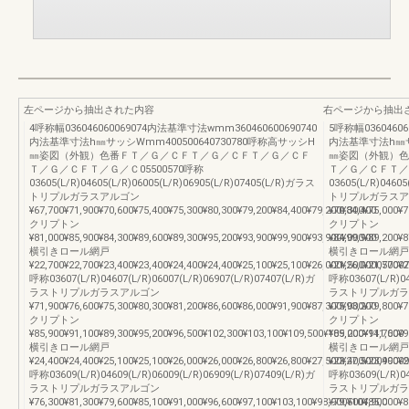
左ページから抽出された内容
右ページから抽出
4呼称幅036046060069074内法基準寸法wmm360460600690740
5呼称幅03604606
内法基準寸法h㎜サッシWmm400500640730780呼称高サッシH
内法基準寸法h㎜サッ
㎜姿図（外観）色番ＦＴ／Ｇ／ＣＦＴ／Ｇ／ＣＦＴ／Ｇ／ＣＦ
㎜姿図（外観）色
Ｔ／Ｇ／ＣＦＴ／Ｇ／Ｃ05500570呼称
Ｔ／Ｇ／ＣＦＴ／Ｇ
03605(L/R)04605(L/R)06005(L/R)06905(L/R)07405(L/R)ガラス
03605(L/R)0460
トリプルガラスアルゴン
トリプルガラスア
¥67,700¥71,900¥70,600¥75,400¥75,300¥80,300¥79,200¥84,400¥79,200¥84,400
¥70,300¥75,000¥7
クリプトン
クリプトン
¥81,000¥85,900¥84,300¥89,600¥89,300¥95,200¥93,900¥99,900¥93,900¥99,900
¥84,000¥89,200¥8
横引きロール網戸
横引きロール網戸
¥22,700¥22,700¥23,400¥23,400¥24,400¥24,400¥25,100¥25,100¥26,000¥26,00007700
¥21,500¥21,500¥2
呼称03607(L/R)04607(L/R)06007(L/R)06907(L/R)07407(L/R)ガ
呼称03607(L/R)04
ラストリプルガラスアルゴン
ラストリプルガラ
¥71,900¥76,600¥75,300¥80,300¥81,200¥86,600¥86,000¥91,900¥87,300¥93,200
¥75,000¥79,800¥7
クリプトン
クリプトン
¥85,900¥91,100¥89,300¥95,200¥96,500¥102,300¥103,100¥109,500¥105,200¥111,600
¥89,000¥94,700¥9
横引きロール網戸
横引きロール網戸
¥24,400¥24,400¥25,100¥25,100¥26,000¥26,000¥26,800¥26,800¥27,500¥27,50009900
¥23,400¥23,400¥2
呼称03609(L/R)04609(L/R)06009(L/R)06909(L/R)07409(L/R)ガ
呼称03609(L/R)04
ラストリプルガラスアルゴン
ラストリプルガラ
¥76,300¥81,300¥79,600¥85,100¥91,000¥96,600¥97,100¥103,100¥98,900¥104,900
¥79,500¥85,000¥8