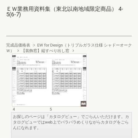
ＥＷ業務用資料集（東北以南地域限定商品） 4-
5(6-7)
完成品価格表
EW for Design（トリプルガラス仕様 シャドーオーク
Ｗ）
【装飾窓】縦すべり出し窓
4
5
お探しのページは「カタログビュー」でごらんいただけます。カ
タログビューではweb上でパラパラめくりながらカタログをごら
んになれます。