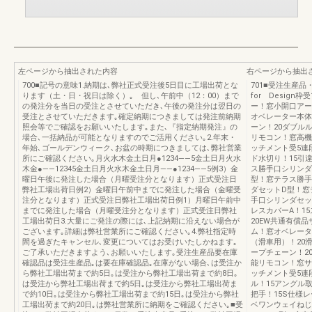
左ページから抽出された内容
右ページから抽出
700■記号の意味1.納期は､弊社正式受注後5日目に工場出荷とな
701■受注生産
ります（土・日・祝日は除く）｡ 但し､午前中（12：00）まで
for Desig
の発注分を当日の受注とさせていただき､午後の発注分は翌日の
ー！窓小開口アー
受注とさせていただきます｡確定納期につきましては発注前納期
オベレーター本体
照会等でご確認をお願いいたします｡また､『指定納期発注』の
ーン！20ダブル
場合､一括納品が可能となりますのでご活用ください｡2.年末・
リモコン！窓高機
年始､ゴールデンウィーク､お盆の時期につきましては､弊社営業
ッチメント受5連
所にご確認ください｡月火水木金土日月●1234——5金土日月火水
ド水切り！15引
木金●——12345金土日月火水木金土日月——●1234——5例3）金
ス勝手口シリンダ
曜日午後に発注した場合（月曜受注分となります）正式受注日
型！窓テラス勝手
弊社工場出荷日例2）金曜日午前中までに発注した場合（金曜受
ダセットD型！窓
注分となります）正式受注日弊社工場出荷日例1）月曜日午前中
手口シリンダセッ
までに発注した場合（月曜受注分となります）正式受注日弊社
レスカバーA！1
工場出荷日3.大量にご発注の際には､上記納期に沿えない場合が
20EW共通有償
ございます｡詳細は弊社営業所にご確認ください｡4.弊社指定時
ム！窓オベレータ
間を過ぎたキャンセル､変更についてはお受けいたしかねます｡
（滑車用）！20
ご了承いただきますよう､お願いいたします｡受注生産品要在庫
ープチェーン！2
確認品は受注生産品｡は要在庫確認品｡在庫がない場合､は受注か
能リモコン！窓サ
ら弊社工場出荷まで約5日｡は受注から弊社工場出荷まで約8日｡
ッチメント受5連
は受注から弊社工場出荷まで約5日｡は受注から弊社工場出荷ま
ル！15アングル
で約10日｡は受注から弊社工場出荷まで約15日｡は受注から弊社
把手！15S仕様
工場出荷まで約20日｡は弊社営業所に納期をご確認ください｡■受
ベワンウェイねじ