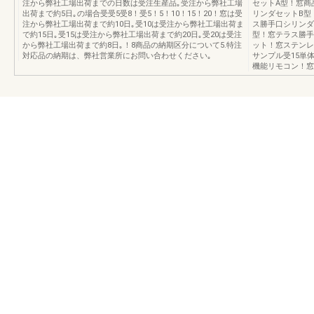
注から弊社工場出荷までの日数は受注生産品｡受注から弊社工場
セットA型！窓商
出荷まで約5日｡の場合受受5受8！受5！5！10！15！20！窓は受
リンダセットB型
注から弊社工場出荷まで約10日｡受10は受注から弊社工場出荷ま
ス勝手口シリンダ
で約15日｡受15は受注から弊社工場出荷まで約20日｡受20は受注
型！窓テラス勝手
から弊社工場出荷まで約8日｡！8商品の納期区分について5.特注
ット！窓ステンレ
対応品の納期は、弊社営業所にお問い合わせください｡
サンプル受15単
機能リモコン！窓