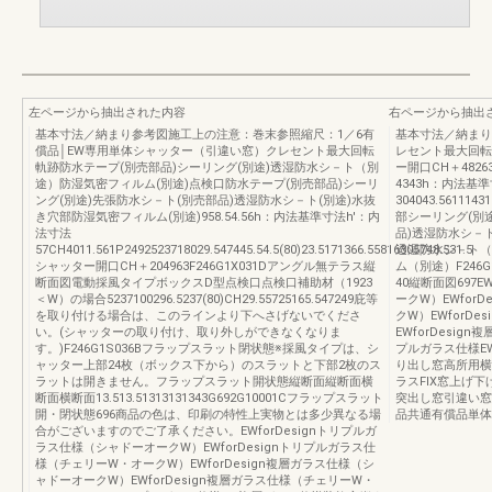
左ページから抽出された内容
右ページから抽出
基本寸法／納まり参考図施工上の注意：巻末参照縮尺：1／6有
基本寸法／納まり
償品│EW専用単体シャッター（引違い窓）クレセント最大回転
レセント最大回転軌跡13
軌跡防水テープ(別売部品)シーリング(別途)透湿防水シ－ト（別
ー開口CH＋482632
途）防湿気密フィルム(別途)点検口防水テープ(別売部品)シーリ
4343h：内法基
ング(別途)先張防水シ－ト(別売部品)透湿防水シ－ト(別途)水抜
304043.561114
き穴部防湿気密フィルム(別途)958.54.56h：内法基準寸法h'：内
部シーリング(別
法寸法
品)透湿防水シ－ト
57CH4011.561P2492523718029.547445.54.5(80)23.5171366.55816305748.531.5
透湿防水シ－ト（
シャッター開口CH＋204963F246G1X031Dアングル無テラス縦
ム（別途）F246
断面図電動採風タイプボックスD型点検口点検口補助材（1923
40縦断面図697E
＜W）の場合5237100296.5237(80)CH29.55725165.547249庇等
ークW）EWfor
を取り付ける場合は、このラインより下へさげないでくださ
クW）EWforD
い。(シャッターの取り付け、取り外しができなくなりま
EWforDesi
す。)F246G1S036Bフラップスラット閉状態※採風タイプは、シ
プルガラス仕様E
ャッター上部24枚（ボックス下から）のスラットと下部2枚のス
り出し窓高所用横
ラットは開きません。フラップスラット開状態縦断面縦断面横
ラスFIX窓上げ
断面横断面13.513.51313131343G692G10001Cフラップスラット
突出し窓引違い窓
開・閉状態696商品の色は、印刷の特性上実物とは多少異なる場
品共通有償品単体
合がございますのでご了承ください。EWforDesignトリプルガ
ラス仕様（シャドーオークW）EWforDesignトリプルガラス仕
様（チェリーW・オークW）EWforDesign複層ガラス仕様（シ
ャドーオークW）EWforDesign複層ガラス仕様（チェリーW・