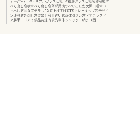
オークW）EWトリプルガラス仕様EW複層ガラス仕様装飾窓縦す
べり出し窓横すべり出し窓高所用横すべり出し窓大開口横すべ
り出し窓開き窓テラスFIX窓上げ下げ窓FSドレーキップ窓デザイ
ン連段窓外倒し窓突出し窓引違い窓単体引違い窓ドアテラスド
ア勝手口ドア有償品共通有償品単体シャッター納まり図