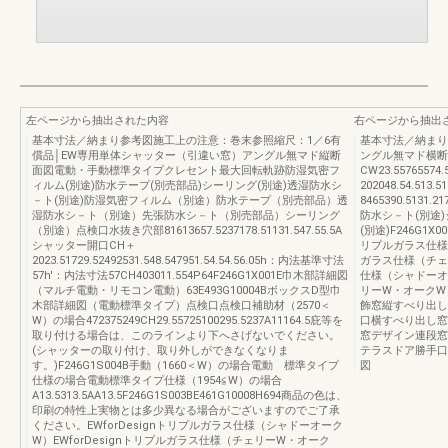
左ページから抽出された内容
右ページから抽出
基本寸法／納まり参考図施工上の注意：巻末参照縮尺：1／6有
基本寸法／納まり
償品│EW専用単体シャッター（引違い窓）アングル無マド縦断
ングル無マド横断
面図電動・手動標準タイプクレセント最大回転軌跡防湿気密フ
CW23.557655
ィルム(別途)防水テープ(別売部品)シーリング(別途)透湿防水シ
202048.54.51
－ト(別途)防湿気密フィルム（別途）防水テープ（別売部品）透
8465390.5131.
湿防水シ－ト（別途）先張防水シ－ト（別売部品）シーリング
防水シ－ト(別途
（別途）点検口水抜き穴部81613657.5237178.51131.547.55.5A
(別途)F246G1X
シャッター開口CH＋
リプルガラス仕様（
2023.51729.52492531.548.547951.54.54.56.05h：内法基準寸法
ガラス仕様（チェリ
57h'：内法寸法57CH403011.554P64F246G1X001E巾木部詳細図
仕様（シャドーオー
（マルチ電動・リモコン電動）63E493G10004BボックスD型巾
リーW・オークW
木部詳細図（電動標準タイプ）点検口点検口補助材（2570＜
飾窓縦すべり出し
W）の場合472375249CH29.55725100295.5237A11164.5庇等を
口横すべり出し窓
取り付ける場合は、このラインより下へさげないでください。
窓デザイン連段窓
(シャッターの取り付け、取り外しができなくなりま
テラスドア勝手口
す。)F246G1S004B手動（1660＜W）の場合電動 標準タイプ
図
仕様の場合電動標準タイプ仕様（1954≦W）の場合
A13.5313.5AA13.5F246G1S003BE461G10008H694商品の色は、
印刷の特性上実物とは多少異なる場合がございますのでご了承
ください。EWforDesignトリプルガラス仕様（シャドーオーク
W）EWforDesignトリプルガラス仕様（チェリーW・オーク