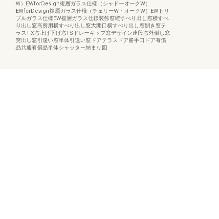
W）EWforDesign複層ガラス仕様（シャドーオークW）
EWforDesign複層ガラス仕様（チェリーW・オークW）EWトリ
プルガラス仕様EW複層ガラス仕様装飾窓縦すべり出し窓横すべ
り出し窓高所用横すべり出し窓大開口横すべり出し窓開き窓テ
ラスFIX窓上げ下げ窓FSドレーキップ窓デザイン連段窓外倒し窓
突出し窓引違い窓単体引違い窓ドアテラスドア勝手口ドア有償
品共通有償品単体シャッター納まり図