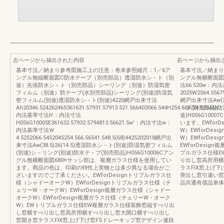
左ページから抽出された内容
右ページから抽出
基本寸法／納まり参考図施工上の注意：巻末参照縮尺：1／6ア
基本寸法／納まり
ングル無縦断面図C防水テープ（別売部品）透湿防水シ－ト（別
ングル無横断面図FCF
途）先張防水シ－ト（別売部品）シーリング（別途）防湿気密
法66.520w：内
フィルム（別途）防テープ(水別売部品)シーリング(別途)防湿気
2025W2564.55679
密フィルム(別途)透湿防水シ－ト(別途)4220網戸出来寸法
網戸出来寸法Aw(38
Ah20346.524262465361631.57931.57913.521.566403066.544H254.566.54.52544h：
－プ(別売部品)防
内法基準寸法h'：内法寸法
途)H056G10
H056G10005E361632.57932.5794813.56621.5w'：内法寸法w：
います。EWfor
内法基準寸法Ｗ
W）EWforDe
4.5252066.5452045254.566.56541.548.5(68)4425202018網戸出
W）EWforDe
来寸法Aw(38.5)26(14.5)透湿防水シ－ト(別途)防湿気密フィルム
EWforDesi
(別途)シ－リング(別途)防水テ－プ(別売部品)H056G10006Cアン
プルガラス仕様E
グル無横断面図680※サッシ部は、複層ガラス仕様を使用してい
り出し窓高所用横
ます。商品の色は、印刷の特性上実物とは多少異なる場合がご
ラスFIX窓上げ
ざいますのでご了承ください。EWforDesignトリプルガラス仕
突出し窓引違い窓
様（シャドーオークW）EWforDesignトリプルガラス仕様（チ
品共通有償品単体
ェリーW・オークW）EWforDesign複層ガラス仕様（シャドー
オークW）EWforDesign複層ガラス仕様（チェリーW・オーク
W）EWトリプルガラス仕様EW複層ガラス仕様装飾窓縦すべり出
し窓横すべり出し窓高所用横すべり出し窓大開口横すべり出し
窓開き窓テラスFIX窓上げ下げ窓FSドレーキップ窓デザイン連段