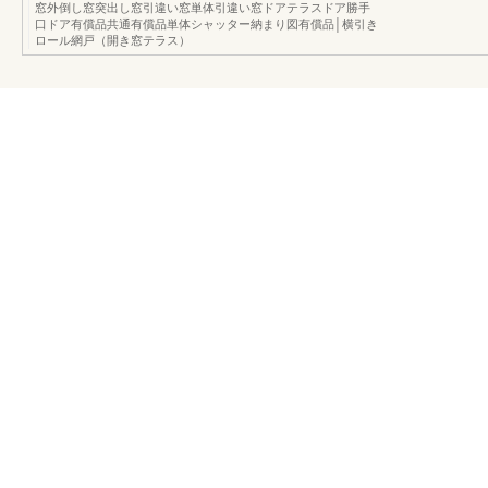
窓外倒し窓突出し窓引違い窓単体引違い窓ドアテラスドア勝手
口ドア有償品共通有償品単体シャッター納まり図有償品│横引き
ロール網戸（開き窓テラス）