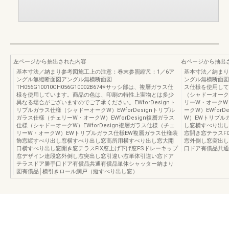
左ページから抽出された内容
右ページから抽出
基本寸法／納まり参考図施工上の注意：巻末参照縮尺：1／6ア
基本寸法／納まり
ングル無縦断面図アングル無横断面図
ングル無横断面図FT
TH056G10010CH056G10002B674※サッシ部は、複層ガラス仕
ス仕様を使用してい
様を使用しています。商品の色は、印刷の特性上実物とは多少
（シャドーオークW
異なる場合がございますのでご了承ください。EWforDesignト
リーW・オークW）
リプルガラス仕様（シャドーオークW）EWforDesignトリプル
ークW）EWfor
ガラス仕様（チェリーW・オークW）EWforDesign複層ガラス
W）EWトリプル
仕様（シャドーオークW）EWforDesign複層ガラス仕様（チェ
し窓横すべり出し
リーW・オークW）EWトリプルガラス仕様EW複層ガラス仕様装
窓開き窓テラスF
飾窓縦すべり出し窓横すべり出し窓高所用横すべり出し窓大開
窓外倒し窓突出し
口横すべり出し窓開き窓テラスFIX窓上げ下げ窓FSドレーキップ
口ドア有償品共通
窓デザイン連段窓外倒し窓突出し窓引違い窓単体引違い窓ドア
テラスドア勝手口ドア有償品共通有償品単体シャッター納まり
図有償品│横引きロール網戸（縦すべり出し窓）