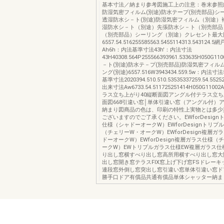
基本寸法／納まり参考図施工上の注意：巻末参照縮
防湿気密フィルム(別途)防水テープ(別売部品)シー
透湿防水シ－ト(別途)防湿気密フィルム（別途）
湿防水シ－ト（別途）先張防水シ－ト（別売部品
（別売部品）シーリング（別途）クレセント最大
6557.54.516255585563.5455114313.543124
Ah6h：内法基準寸法43h'：内法寸法
43H40308.564P255566393961.533635H050G
－ト(別途)防水テ－プ(別売部品)防湿気密フィルム
ング(別途)6557.516W3943434.559.5w：内法寸
基準寸法2020394.510.510.53535337259.54.552
出来寸法Aw6733.54.511725251414H050G11
ラス立ち上がり40縦断面図アングル付テラス立ち
面図668引違い窓│単体引違い窓（アングル付）
納まり図商品の色は、印刷の特性上実物とは多少
ございますのでご了承ください。EWforDesig
仕様（シャドーオークW）EWforDesignトリプ
（チェリーW・オークW）EWforDesign複層ガ
ドーオークW）EWforDesign複層ガラス仕様（
ークW）EWトリプルガラス仕様EW複層ガラス仕
り出し窓横すべり出し窓高所用横すべり出し窓大
出し窓開き窓テラスFIX窓上げ下げ窓FSドレー
連段窓外倒し窓突出し窓引違い窓単体引違い窓ド
勝手口ドア有償品共通有償品単体シャッター納ま