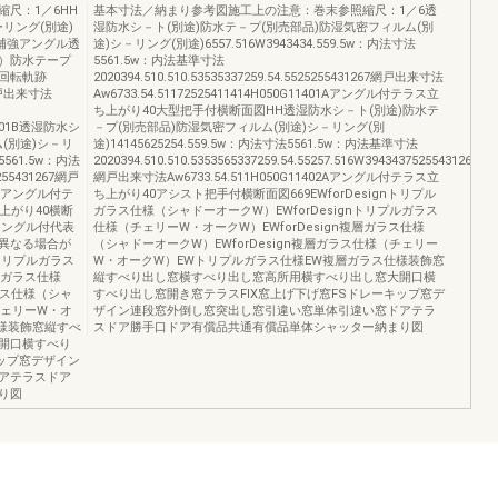
尺：1／6HH
基本寸法／納まり参考図施工上の注意：巻末参照縮尺：1／6透
リング(別途)
湿防水シ－ト(別途)防水テ－プ(別売部品)防湿気密フィルム(別
補強アングル透
途)シ－リング(別途)6557.516W3943434.559.5w：内法寸法
）防水テープ
5561.5w：内法基準寸法
回転軌跡
2020394.510.510.53535337259.54.5525255431267網戸出来寸法
.5網戸出来寸法
Aw6733.54.51172525411414H050G11401Aアングル付テラス立
ち上がり40大型把手付横断面図HH透湿防水シ－ト(別途)防水テ
11001B透湿防水シ
－プ(別売部品)防湿気密フィルム(別途)シ－リング(別
(別途)シ－リ
途)14145625254.559.5w：内法寸法5561.5w：内法基準寸法
法5561.5w：内法
2020394.510.510.5353565337259.54.55257.516W39434375255431267
5255431267網戸
網戸出来寸法Aw6733.54.511H050G11402Aアングル付テラス立
002Aアングル付テ
ち上がり40アシスト把手付横断面図669EWforDesignトリプル
上がり40横断
ガラス仕様（シャドーオークW）EWforDesignトリプルガラス
アングル付代表
仕様（チェリーW・オークW）EWforDesign複層ガラス仕様
異なる場合が
（シャドーオークW）EWforDesign複層ガラス仕様（チェリー
nトリプルガラス
W・オークW）EWトリプルガラス仕様EW複層ガラス仕様装飾窓
ルガラス仕様
縦すべり出し窓横すべり出し窓高所用横すべり出し窓大開口横
ラス仕様（シャ
すべり出し窓開き窓テラスFIX窓上げ下げ窓FSドレーキップ窓デ
チェリーW・オ
ザイン連段窓外倒し窓突出し窓引違い窓単体引違い窓ドアテラ
様装飾窓縦すべ
スドア勝手口ドア有償品共通有償品単体シャッター納まり図
開口横すべり
キップ窓デザイン
アテラスドア
り図