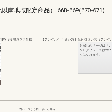
域限定商品） 668-669(670-671)
sign／EW（複層ガラス仕様）
【アングル付 引違い窓】単体引違い窓（アング
お探しのページは「カ
タログビューではwe
んになれます。
右ページから抽出された内容