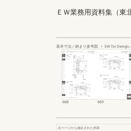
ＥＷ業務用資料集（東北以南地
基本寸法／納まり参考図
EW for De
668
669
左ページから抽出された内容