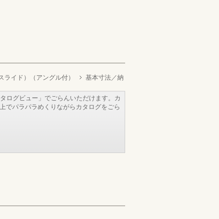
トスライド）（アングル付）
基本寸法／納
タログビュー」でごらんいただけます。カ
b上でパラパラめくりながらカタログをごら