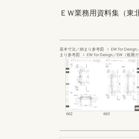
ＥＷ業務用資料集（東北以南地
基本寸法／納まり参考図
EW for De
まり参考図
EW for Design／EW（複
662
663