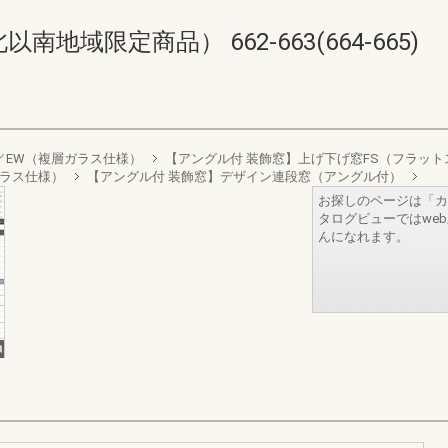
域限定商品） 662-663(664-665)
sign／EW（複層ガラス仕様）
【アングル付 装飾窓】上げ下げ窓FS（フラッ
層ガラス仕様）
【アングル付 装飾窓】デザイン連段窓（アングル付）
お探しのページは「カ
タログビューではwe
んになれます。