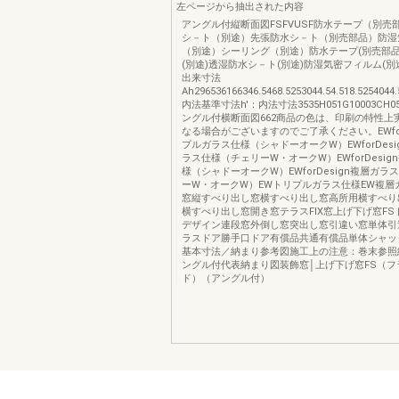
左ページから抽出された内容
アングル付縦断面図FSFVUSF防水テープ（別売
シ－ト（別途）先張防水シ－ト（別売部品）防湿
（別途）シーリング（別途）防水テープ(別売部品
(別途)透湿防水シ－ト(別途)防湿気密フィルム(別途)
出来寸法
Ah296536166346.5468.5253044.54.518.5254044
内法基準寸法h'：内法寸法3535H051G10003CH05
ングル付横断面図662商品の色は、印刷の特性上
なる場合がございますのでご了承ください。EWfor
プルガラス仕様（シャドーオークW）EWforDes
ラス仕様（チェリーW・オークW）EWforDesig
様（シャドーオークW）EWforDesign複層ガ
ーW・オークW）EWトリプルガラス仕様EW複層
窓縦すべり出し窓横すべり出し窓高所用横すべり
横すべり出し窓開き窓テラスFIX窓上げ下げ窓F
デザイン連段窓外倒し窓突出し窓引違い窓単体引
ラスドア勝手口ドア有償品共通有償品単体シャッ
基本寸法／納まり参考図施工上の注意：巻末参照
ングル付代表納まり図装飾窓│上げ下げ窓FS（フ
ド）（アングル付）