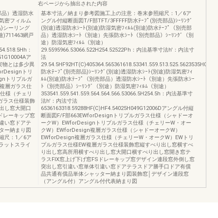
右ページから抽出された内容
部品）透湿防水
基本寸法／納まり参考図施工上の注意：巻末参照縮尺：1／6ア
気密フィルム
ングル付縦断面図T/F部TFT/3FFFFF防水ﾃｰﾌﾟ(別売部品)ｼｰﾘﾝｸﾞ
)シーリング
(別途)透湿防水ｼｰﾄ(別途)防湿気密ﾌｨﾙﾑ(別途)防水ﾃｰﾌﾟ（別売部
711463網戸
品）透湿防水ｼｰﾄ（別途）先張防水ｼｰﾄ（別売部品）ｼｰﾘﾝｸﾞ（別
途）防湿気密ﾌｨﾙﾑ（別途）
.54.518.5Hh：
29.5595966.53066.522H254.52522Ph：内法基準寸法h'：内法寸
1G10004Aア
法
実物とは多少異
29.54.5HF92HT(C)405364.565361618.53341.559.513.525.5623535H049G
Designトリ
防水ﾃｰﾌﾟ(別売部品)ｼｰﾘﾝｸﾞ(別途)透湿防水ｼｰﾄ(別途)防湿気密ﾌｨ
ignトリプルガ
ﾙﾑ(別途)防水ﾃｰﾌﾟ（別売部品）透湿防水ｼｰﾄ（別途）先張防水ｼｰ
n複層ガラス仕
ﾄ（別売部品）ｼｰﾘﾝｸﾞ（別途）防湿気密ﾌｨﾙﾑ（別途）
ラス仕様（チェリ
353541.559.541.559.564.564.566.53066.5H254.5h：内法基準寸
ガラス仕様装飾
法h'：内法寸法
出し窓大開口
6536163318.59288HF(C)HF4.54025H049G12006Dアングル付縦
Sドレーキップ窓
断面図F/F部663EWforDesignトリプルガラス仕様（シャドーオ
違い窓ドアテ
ークW）EWforDesignトリプルガラス仕様（チェリーW・オー
ター納まり図
クW）EWforDesign複層ガラス仕様（シャドーオークW）
縮尺：1／6ア
EWforDesign複層ガラス仕様（チェリーW・オークW）EWトリ
ラットスライ
プルガラス仕様EW複層ガラス仕様装飾窓縦すべり出し窓横すべ
り出し窓高所用横すべり出し窓大開口横すべり出し窓開き窓テ
ラスFIX窓上げ下げ窓FSドレーキップ窓デザイン連段窓外倒し窓
突出し窓引違い窓単体引違い窓ドアテラスドア勝手口ドア有償
品共通有償品単体シャッター納まり図装飾窓│デザイン連段窓
（アングル付）アングル付代表納まり図