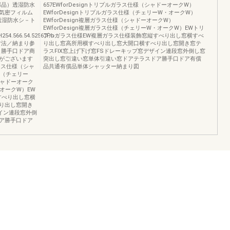
部品）透湿防水
657EWforDesignトリプルガラス仕様（シャドーオークW）
気密フィルム
EWforDesignトリプルガラス仕様（チェリーW・オークW）
透湿防水シ－ト
EWforDesign複層ガラス仕様（シャドーオークW）
EWforDesign複層ガラス仕様（チェリーW・オークW）EWトリ
7H254.566.54.52567Ph：
プルガラス仕様EW複層ガラス仕様装飾窓縦すべり出し窓横すべ
本寸法／納まり参
り出し窓高所用横すべり出し窓大開口横すべり出し窓開き窓テ
│勝手口ドア商
ラスFIX窓上げ下げ窓FSドレーキップ窓デザイン連段窓外倒し窓
がございます
突出し窓引違い窓単体引違い窓ドアテラスドア勝手口ドア有償
ガラス仕様（シャ
品共通有償品単体シャッター納まり図
様（チェリー
シャドーオーク
・オークW）EW
すべり出し窓横
り出し窓開き
ザイン連段窓外倒
ア勝手口ドア