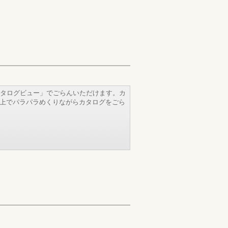
タログビュー」でごらんいただけます。カ
b上でパラパラめくりながらカタログをごら