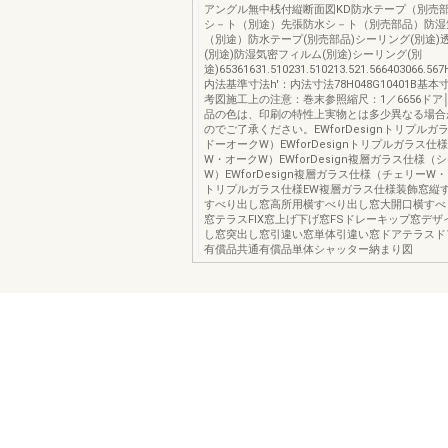
アングル無中桟付縦断面図KD防水テープ（別売
シ－ト（別途）先張防水シ－ト（別売部品）防湿
（別途）防水テープ(別売部品)シーリング(別途)
(別途)防湿気密フィルム(別途)シーリング(別
途)65361631.510231.510213.521.566403066.56
内法基準寸法h'：内法寸法78H048G10401B基
考図施工上の注意：巻末参照縮尺：1／6656ドア
品の色は、印刷の特性上実物とは多少異なる場合
のでご了承ください。EWforDesignトリプル
ドーオークW）EWforDesignトリプルガラス仕
W・オークW）EWforDesign複層ガラス仕様（
W）EWforDesign複層ガラス仕様（チェリーW
トリプルガラス仕様EW複層ガラス仕様装飾窓縦
すべり出し窓高所用横すべり出し窓大開口横すべ
窓テラスFIX窓上げ下げ窓FSドレーキップ窓デ
し窓突出し窓引違い窓単体引違い窓ドアテラスド
有償品共通有償品単体シャッター納まり図