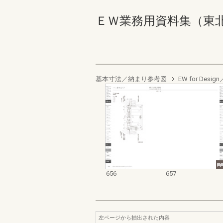
ＥＷ業務用資料集（東北以南地
基本寸法／納まり参考図
EW for De
656
657
左ページから抽出された内容