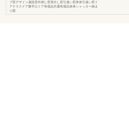
プ窓デザイン連段窓外倒し窓突出し窓引違い窓単体引違い窓ド
アテラスドア勝手口ドア有償品共通有償品単体シャッター納ま
り図