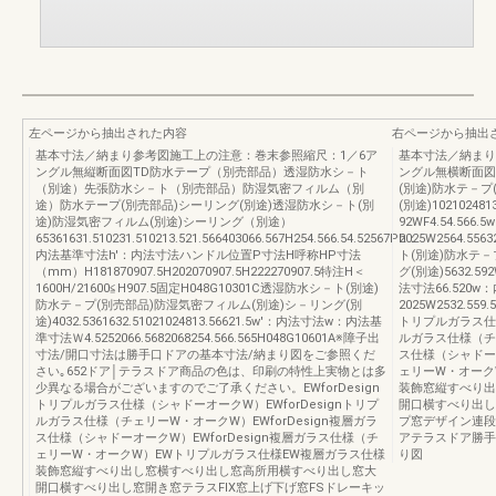
左ページから抽出された内容
右ページから抽出
基本寸法／納まり参考図施工上の注意：巻末参照縮尺：1／6ア
基本寸法／納まり
ングル無縦断面図TD防水テープ（別売部品）透湿防水シ－ト
ングル無横断面図
（別途）先張防水シ－ト（別売部品）防湿気密フィルム（別
(別途)防水テ－プ
途）防水テープ(別売部品)シーリング(別途)透湿防水シ－ト(別
(別途)102102481
途)防湿気密フィルム(別途)シーリング（別途）
92WF4.54.56
65361631.510231.510213.521.566403066.567H254.566.54.52567Ph：
2025W2564.556
内法基準寸法h'：内法寸法ハンドル位置P寸法H呼称HP寸法
ト(別途)防水テ－
（mm）H181870907.5H202070907.5H222270907.5特注H＜
グ(別途)5632.59
1600H/21600≦H907.5固定H048G10301C透湿防水シ－ト(別途)
法寸法66.520
防水テ－プ(別売部品)防湿気密フィルム(別途)シ－リング(別
2025W2532.559.
途)4032.5361632.51021024813.56621.5w'：内法寸法w：内法基
トリプルガラス仕様
準寸法Ｗ4.5252066.5682068254.566.565H048G10601A※障子出
ルガラス仕様（チェ
寸法/開口寸法は勝手口ドアの基本寸法/納まり図をご参照くだ
ス仕様（シャドーオ
さい｡652ドア│テラスドア商品の色は、印刷の特性上実物とは多
ェリーW・オーク
少異なる場合がございますのでご了承ください。EWforDesign
装飾窓縦すべり出
トリプルガラス仕様（シャドーオークW）EWforDesignトリプ
開口横すべり出し
ルガラス仕様（チェリーW・オークW）EWforDesign複層ガラ
プ窓デザイン連段
ス仕様（シャドーオークW）EWforDesign複層ガラス仕様（チ
アテラスドア勝手
ェリーW・オークW）EWトリプルガラス仕様EW複層ガラス仕様
り図
装飾窓縦すべり出し窓横すべり出し窓高所用横すべり出し窓大
開口横すべり出し窓開き窓テラスFIX窓上げ下げ窓FSドレーキッ