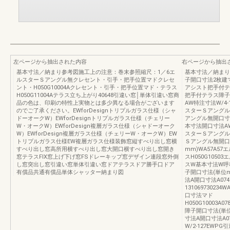
左ページから抽出された内容
右ページから抽出
基本寸法／納まり参考図施工上の注意：巻末参照縮尺：1／6エ
基本寸法／納まり
ルスターＳアングル無クレセント・引手・把手位置マドクレセ
子開口寸法2枚建
ント・H050G10004Aクレセント・引手・把手位置マド・テラス
アシスト把手付テ
H050G11004Aテラス立ち上がり40648引違い窓│単体引違い窓商
把手付テラス障子
品の色は、印刷の特性上実物とは多少異なる場合がございます
AW特注寸法W/4‑125
のでご了承ください。EWforDesignトリプルガラス仕様（シャ
スターＳアングル無
ドーオークW）EWforDesignトリプルガラス仕様（チェリー
アングル無開口寸
W・オークW）EWforDesign複層ガラス仕様（シャドーオーク
本寸法開口寸法AW特注
W）EWforDesign複層ガラス仕様（チェリーW・オークW）EW
スターＳアングル無
トリプルガラス仕様EW複層ガラス仕様装飾窓縦すべり出し窓横
Ｓアングル無開口
すべり出し窓高所用横すべり出し窓大開口横すべり出し窓開き
mm)WA57A5
窓テラスFIX窓上げ下げ窓FSドレーキップ窓デザイン連段窓外倒
スH050G105
し窓突出し窓引違い窓単体引違い窓ドアテラスドア勝手口ドア
スW基本寸法W呼称開
有償品共通有償品単体シャッター納まり図
子開口寸法(単位
法A開口寸法A074
13106973023
口寸法マド
H050G10003A078
障子開口寸法(単
寸法A開口寸法A074
W/2-127EW