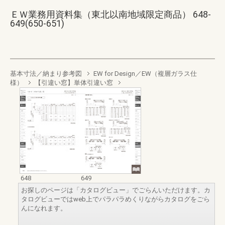
ＥＷ業務用資料集（東北以南地域限定商品） 648-
649(650-651)
基本寸法／納まり参考図
EW for Design／EW（複層ガラス仕
様）
【引違い窓】単体引違い窓
648
649
お探しのページは「カタログビュー」でごらんいただけます。カ
タログビューではweb上でパラパラめくりながらカタログをごら
んになれます。