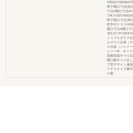
H855G10003A078
障子開口寸法(単
寸法A開口寸法A160
134.51501540635
障子開口寸法(単
把手付テラスH05
開口寸法A開口寸法
203.51191235414
トリプルガラス仕様
ルガラス仕様（チェ
ス仕様（シャドーオ
ェリーW・オーク
装飾窓縦すべり出
開口横すべり出し
プ窓デザイン連段
アテラスドア勝手
り図