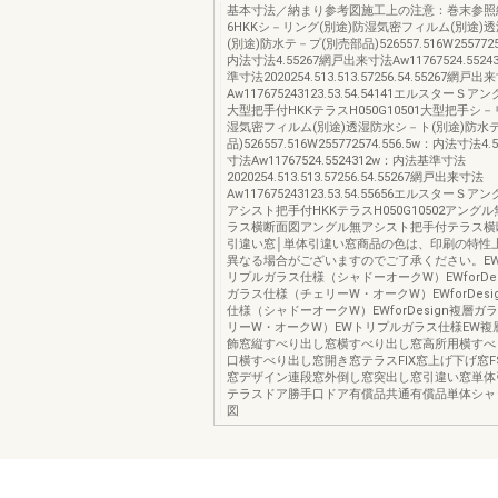
基本寸法／納まり参考図施工上の注意：巻末参照
6HKKシ－リング(別途)防湿気密フィルム(別途)
(別途)防水テ－プ(別売部品)526557.516W25577257
内法寸法4.55267網戸出来寸法Aw11767524.552
準寸法2020254.513.513.57256.54.55267網戸出
Aw117675243123.53.54.54141エルスター
大型把手付HKKテラスH050G10501大型把手シ－
湿気密フィルム(別途)透湿防水シ－ト(別途)防水
品)526557.516W255772574.556.5w：内法寸法4
寸法Aw11767524.5524312w：内法基準寸法
2020254.513.513.57256.54.55267網戸出来寸法
Aw117675243123.53.54.55656エルスター
アシスト把手付HKKテラスH050G10502アング
ラス横断面図アングル無アシスト把手付テラス横断面
引違い窓│単体引違い窓商品の色は、印刷の特性
異なる場合がございますのでご了承ください。EWfo
リプルガラス仕様（シャドーオークW）EWforDe
ガラス仕様（チェリーW・オークW）EWforDesi
仕様（シャドーオークW）EWforDesign複層
リーW・オークW）EWトリプルガラス仕様EW複
飾窓縦すべり出し窓横すべり出し窓高所用横すべ
口横すべり出し窓開き窓テラスFIX窓上げ下げ窓
窓デザイン連段窓外倒し窓突出し窓引違い窓単体
テラスドア勝手口ドア有償品共通有償品単体シャ
図