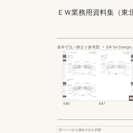
ＥＷ業務用資料集（東北以南地
基本寸法／納まり参考図
EW for De
646
647
左ページから抽出された内容