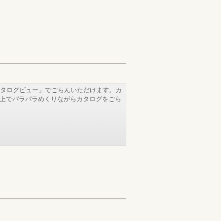
タログビュー」でごらんいただけます。カ
b上でパラパラめくりながらカタログをごら