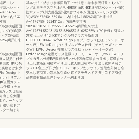
縮尺：1／
基本寸法／納まり参考図施工上の注意：巻末参照縮尺：1／6ア
透湿防水シ－ト
ングル無テラス立ち上がり40横断面図HKK透湿防水シ－ト(別途)
4.556.5w：
防水テ－プ(別売部品)防湿気密フィルム(別途)シ－リング(別
4312w：内法基
途)W394372434.559.5w'：内法寸法4.55267網戸出来寸法
来寸法
Aw11767554.5524312w：内法基準寸法
Ｓアングル無横断面図
20204.510.510.5725559.54.55267網戸出来寸法
リング(別途)防
Aw117674.55243123.53.5396557.5162525EW（PG仕様）引違い
テ－プ(別売部
窓立ち上がり40HKKアングル無テラス横断面図
.55267網戸出来
H050G11010647EWforDesignトリプルガラス仕様（シャドーオ
ークW）EWforDesignトリプルガラス仕様（チェリーW・オー
クW）EWforDesign複層ガラス仕様（シャドーオークW）
Ｓアングル無横断面図
EWforDesign複層ガラス仕様（チェリーW・オークW）EWトリ
ル無大型把手付テ
プルガラス仕様EW複層ガラス仕様装飾窓縦すべり出し窓横すべ
図HKK646
り出し窓高所用横すべり出し窓大開口横すべり出し窓開き窓テ
上実物とは多少
ラスFIX窓上げ下げ窓FSドレーキップ窓デザイン連段窓外倒し窓
rDesignト
突出し窓引違い窓単体引違い窓ドアテラスドア勝手口ドア有償
signトリプル
品共通有償品単体シャッター納まり図
gn複層ガラス
ガラス仕様（チェ
層ガラス仕様装
り出し窓大開
FSドレーキップ
引違い窓ドア
ッター納まり