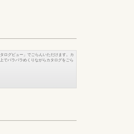
タログビュー」でごらんいただけます。カ
b上でパラパラめくりながらカタログをごら