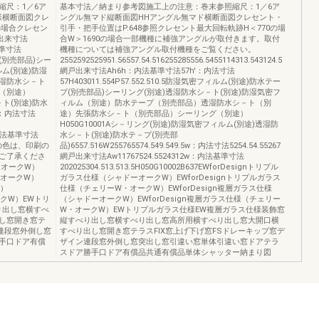
縮尺：1／6ア
基本寸法／納まり参考図施工上の注意：巻末参照縮尺：1／6ア
様横断面図クレ
ングル無マド縦断面図HHアングル無マド横断面図クレセント・
0の場合クレセン
引手・把手位置はP.648参照クレセント最大回転軌跡H＜770の場
網戸出来寸法
合W＞1690の場合一部機種に補強アングルが取付きます。取付
法基準寸法
機種については補強アングル取付機種をご覧ください。
ープ(別売部品)シー
2552592525951.56557.54.516255285556.5455114313.543124.5
ム(別途)防湿
網戸出来寸法Ah6h：内法基準寸法57h'：内法寸法
湿防水シ－ト
57H403011.554P57.552.510.5防湿気密フィルム(別途)防水テー
（別途）
プ(別売部品)シーリング(別途)透湿防水シ－ト(別途)防湿気密フ
－ト(別途)防水
ィルム（別途）防水テープ（別売部品）透湿防水シ－ト（別
'：内法寸法
途）先張防水シ－ト（別売部品）シーリング（別途）
H050G10001Aシ－リング(別途)防湿気密フィルム(別途)透湿防
0w：内法基準寸法
水シ－ト(別途)防水テ－プ(別売部
品の色は、印刷の
品)6557.516W255765574.549.549.5w：内法寸法5254.54.55267
ご了承くださ
網戸出来寸法Aw11767524.5524312w：内法基準寸法
ーオークW）
202025304.513.513.5H050G10002B637EWforDesignトリプル
・オークW）
ガラス仕様（シャドーオークW）EWforDesignトリプルガラス
W）
仕様（チェリーW・オークW）EWforDesign複層ガラス仕様
ークW）EWトリ
（シャドーオークW）EWforDesign複層ガラス仕様（チェリー
り出し窓横すべ
W・オークW）EWトリプルガラス仕様EW複層ガラス仕様装飾窓
し窓開き窓テ
縦すべり出し窓横すべり出し窓高所用横すべり出し窓大開口横
ン連段窓外倒し窓
すべり出し窓開き窓テラスFIX窓上げ下げ窓FSドレーキップ窓デ
手口ドア有償
ザイン連段窓外倒し窓突出し窓引違い窓単体引違い窓ドアテラ
スドア勝手口ドア有償品共通有償品単体シャッター納まり図