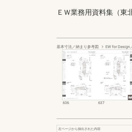
ＥＷ業務用資料集（東北以南地
基本寸法／納まり参考図
EW for De
636
637
左ページから抽出された内容