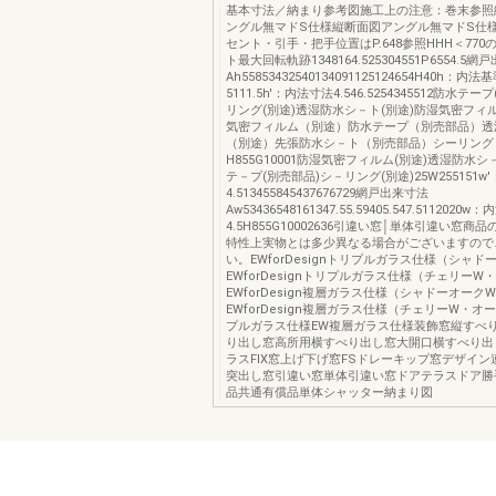
基本寸法／納まり参考図施工上の注意：巻末参照
ングル無マドS仕様縦断面図アングル無マドS仕
セント・引手・把手位置はP.648参照HHH＜77
ト最大回転軌跡1348164.525304551P6554.5
Ah55853432540134091125124654H40h：内
5111.5h'：内法寸法4.546.5254345512防水テ
リング(別途)透湿防水シ－ト(別途)防湿気密フィル
気密フィルム（別途）防水テープ（別売部品）透
（別途）先張防水シ－ト（別売部品）シーリング
H855G10001防湿気密フィルム(別途)透湿防水シ
テ－プ(別売部品)シ－リング(別途)25W255151w
4.513455845437676729網戸出来寸法
Aw53436548161347.55.59405.547.511202
4.5H855G10002636引違い窓│単体引違い窓商
特性上実物とは多少異なる場合がございますので
い。EWforDesignトリプルガラス仕様（シャド
EWforDesignトリプルガラス仕様（チェリーW
EWforDesign複層ガラス仕様（シャドーオーク
EWforDesign複層ガラス仕様（チェリーW・オ
プルガラス仕様EW複層ガラス仕様装飾窓縦すべ
り出し窓高所用横すべり出し窓大開口横すべり出
ラスFIX窓上げ下げ窓FSドレーキップ窓デザイ
突出し窓引違い窓単体引違い窓ドアテラスドア勝
品共通有償品単体シャッター納まり図