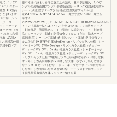
縮尺：1／6ア
基本寸法／納まり参考図施工上の注意：巻末参照縮尺：1／6ア
01Aエルスター
ングル無縦断面図アングル無横断面図シーリング(別途)透湿防水
飾窓│FIX窓商
シート(別途)防水テープ(別売部品)防湿気密フィルム(別
がございます
途)64.58864.56536164.54.566.5w'：内法寸法66.520w：内法基
ガラス仕様（シャ
準寸法
様（チェリー
2025W2592WFWF(C)41.559.541.559.5H049G10001A2564.5254.566.56536
シャドーオーク
ｈ：内法基準寸法4030ｈ'：内法寸法H048G10101B防水テープ
・オークW）EW
（別売部品）透湿防水シ－ト（別途）先張防水シ－ト（別売部
すべり出し窓横
品）シーリング（別途）防湿気密フィルム（別途）防水テープ
り出し窓開き
(別売部品)シーリング(別途)透湿防水シ－ト(別途)防湿気密フィ
ザイン連段窓外倒
ルム(別途)59.5FFFF619EWforDesignトリプルガラス仕様（シャ
ア勝手口ドア
ドーオークW）EWforDesignトリプルガラス仕様（チェリー
W・オークW）EWforDesign複層ガラス仕様（シャドーオーク
W）EWforDesign複層ガラス仕様（チェリーW・オークW）EW
トリプルガラス仕様EW複層ガラス仕様装飾窓縦すべり出し窓横
すべり出し窓高所用横すべり出し窓大開口横すべり出し窓開き
窓テラスFIX窓上げ下げ窓FSドレーキップ窓デザイン連段窓外倒
し窓突出し窓引違い窓単体引違い窓ドアテラスドア勝手口ドア
有償品共通有償品単体シャッター納まり図