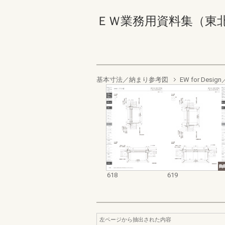
ＥＷ業務用資料集（東北以南地
基本寸法／納まり参考図
EW for De
618
619
左ページから抽出された内容