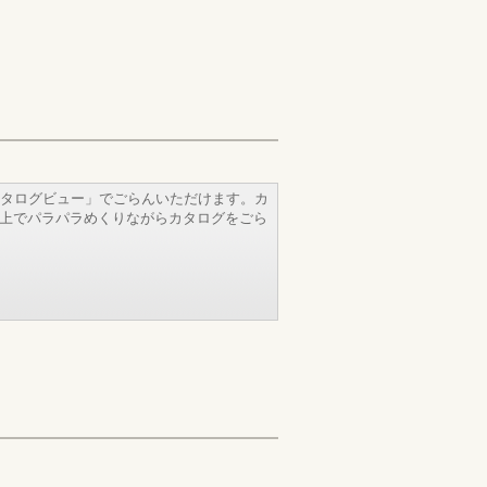
タログビュー」でごらんいただけます。カ
b上でパラパラめくりながらカタログをごら