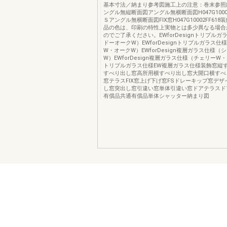
基本寸法／納まり参考図施工上の注意：巻末参照
ングル無縦断面図アングル無横断面図H047G100
Ｓアングル無横断面図FIX窓H047G10002FF618装
品の色は、印刷の特性上実物とは多少異なる場合
のでご了承ください。EWforDesignトリプル
ドーオークW）EWforDesignトリプルガラス仕
W・オークW）EWforDesign複層ガラス仕様（
W）EWforDesign複層ガラス仕様（チェリーW
トリプルガラス仕様EW複層ガラス仕様装飾窓縦
すべり出し窓高所用横すべり出し窓大開口横すべ
窓テラスFIX窓上げ下げ窓FSドレーキップ窓デ
し窓突出し窓引違い窓単体引違い窓ドアテラスド
有償品共通有償品単体シャッター納まり図