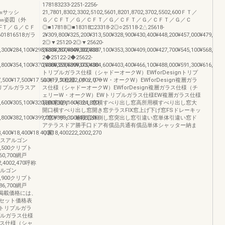
178183233-2251-2256-
法h㎜サッシ
21,7801,8302,3302,5102,5601,8201,8702,3702,5502,600ＦＴ／
ッシH㎜姿図（外
Ｇ／ＣＦＴ／Ｇ／ＣＦＴ／Ｇ／ＣＦＴ／Ｇ／ＣＦＴ／Ｇ／Ｃ
FＴ／Ｇ／ＣＦ
◎■17818◎■18318□23318-2◎○25118-2△25618-
601816518ガラ
2¥309,800¥325,200¥313,500¥328,900¥430,400¥448,200¥457,000¥479,800
2◎▼25120-2◎▼25620-
,300¥284,100¥298,500¥287,900¥302,300
2¥333,100¥349,300¥337,100¥353,300¥409,000¥427,700¥545,100¥568,500
2◆25122-2◆25622-
,800¥354,100¥370,000¥359,500¥375,400
2¥380,200¥399,000¥384,600¥403,400¥466,100¥488,000¥591,300¥616,400
トリプルガラス仕様（シャドーオークW）EWforDesignトリプ
7,500¥17,500¥17,500¥17,500202,0002,070
ルガラス仕様（チェリーW・オークW）EWforDesign複層ガラ
ラストリプルガラスア
ス仕様（シャドーオークW）EWforDesign複層ガラス仕様（チ
ェリーW・オークW）EWトリプルガラス仕様EW複層ガラス仕様
,600¥305,100¥320,800¥309,100¥324,800
装飾窓縦すべり出し窓横すべり出し窓高所用横すべり出し窓大
開口横すべり出し窓開き窓テラスFIX窓上げ下げ窓FSドレーキッ
,800¥382,100¥399,000¥388,300¥405,200
プ窓デザイン連段窓外倒し窓突出し窓引違い窓単体引違い窓ド
アテラスドア勝手口ドア有償品共通有償品単体シャッター納ま
8,400¥18,400¥18,400¥18,400222,2002,270
り図
ガラスアルゴン
370,500クリプト
¥460,700網戸
42,4002,470呼称
アルゴン
480,900クリプト
¥586,700網戸
50058掲載価格には、
セット価格表
nトリプルガラ
リプルガラス仕様
ラス仕様（シャ