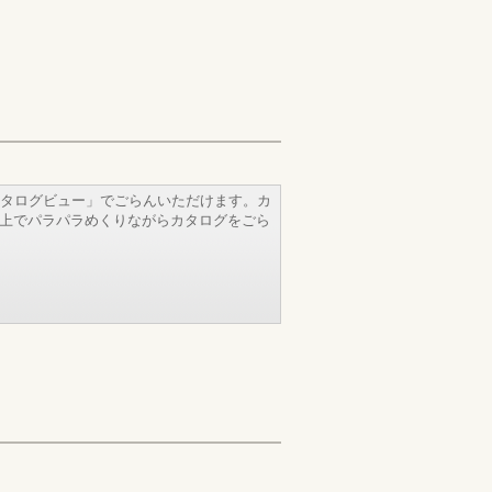
タログビュー」でごらんいただけます。カ
b上でパラパラめくりながらカタログをごら