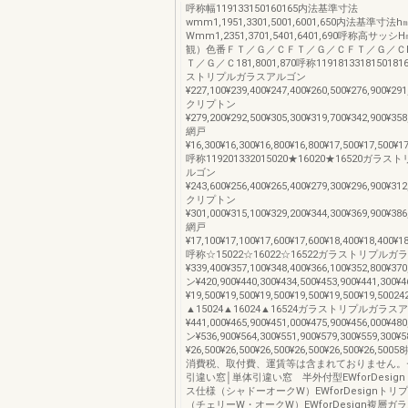
呼称幅119133150160165内法基準寸法
wmm1,1951,3301,5001,6001,650内法基準寸
Wmm1,2351,3701,5401,6401,690呼称高サ
観）色番ＦＴ／Ｇ／ＣＦＴ／Ｇ／ＣＦＴ／Ｇ／Ｃ
Ｔ／Ｇ／Ｃ181,8001,870呼称1191813318150181
ストリプルガラスアルゴン
¥227,100¥239,400¥247,400¥260,500¥276,900¥291
クリプトン
¥279,200¥292,500¥305,300¥319,700¥342,900¥358
網戸
¥16,300¥16,300¥16,800¥16,800¥17,500¥17,500¥1
呼称119201332015020★16020★16520ガ
ルゴン
¥243,600¥256,400¥265,400¥279,300¥296,900¥312
クリプトン
¥301,000¥315,100¥329,200¥344,300¥369,900¥386
網戸
¥17,100¥17,100¥17,600¥17,600¥18,400¥18,400¥1
呼称☆15022☆16022☆16522ガラストリプル
¥339,400¥357,100¥348,400¥366,100¥352,800¥
ン¥420,900¥440,300¥434,500¥453,900¥441,300
¥19,500¥19,500¥19,500¥19,500¥19,500¥19,5002
▲15024▲16024▲16524ガラストリプルガラス
¥441,000¥465,900¥451,000¥475,900¥456,000¥
ン¥536,900¥564,300¥551,900¥579,300¥559,300
¥26,500¥26,500¥26,500¥26,500¥26,500¥26,
消費税、取付費、運賃等は含まれておりません。
引違い窓│単体引違い窓 半外付型EWforDesig
ス仕様（シャドーオークW）EWforDesignト
（チェリーW・オークW）EWforDesign複層ガ