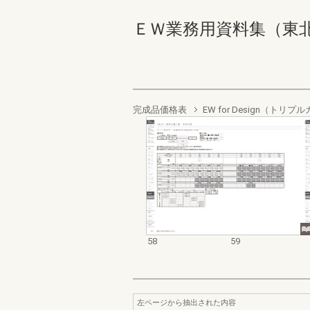
ＥＷ業務用資料集（東北以南
完成品価格表
EW for Design（ト
58
59
左ページから抽出された内容