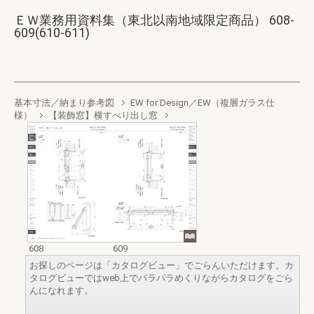
ＥＷ業務用資料集（東北以南地域限定商品） 608-
609(610-611)
基本寸法／納まり参考図
EW for Design／EW（複層ガラス仕
様）
【装飾窓】横すべり出し窓
608
609
お探しのページは「カタログビュー」でごらんいただけます。カ
タログビューではweb上でパラパラめくりながらカタログをごら
んになれます。