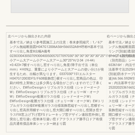
左ページから抽出された内容
右ページから抽出
基本寸法／納まり参考図施工上の注意：巻末参照縮尺：1／6ア
基本寸法／納まり
ングル無縦断面図H047G12006A56H566552AθH呼称H基本寸法
ングル無縦断面図
すべり出し角度θ出幅A備考
リング(別途)透湿
02303304305070930040050057077097030°30°30°30°30°30°25°1161662162513514
テープ（別売部品
小アーム大アーム小アーム大アーム30°25°H/2-34（H-44）
（別売部品）シー
×0.423+7横すべり出し窓すべり出し角度/障子出寸法（単位
653616h'：内法寸法
mm）※H09は、重量により小アームと大アームの使い分けが発
法基準寸法2525H1
生するため、出幅が異なります。0337030°151エルスター
(別途)防水テープ
H047G12003DFS/F608装飾窓│横すべり出し窓商品の色は、印
途)66.566.592W
刷の特性上実物とは多少異なる場合がございますのでご了承く
w：内法基準寸法
ださい。EWforDesignトリプルガラス仕様（シャドーオーク
252020253616652
W）EWforDesignトリプルガラス仕様（チェリーW・オーク
トリプルガラス仕様
W）EWforDesign複層ガラス仕様（シャドーオークW）
ルガラス仕様（チェ
EWforDesign複層ガラス仕様（チェリーW・オークW）EWトリ
ス仕様（シャドーオ
プルガラス仕様EW複層ガラス仕様装飾窓縦すべり出し窓横すべ
ェリーW・オーク
り出し窓高所用横すべり出し窓大開口横すべり出し窓開き窓テ
装飾窓縦すべり出
ラスFIX窓上げ下げ窓FSドレーキップ窓デザイン連段窓外倒し窓
開口横すべり出し
突出し窓引違い窓単体引違い窓ドアテラスドア勝手口ドア有償
プ窓デザイン連段
品共通有償品単体シャッター納まり図
アテラスドア勝手
り図