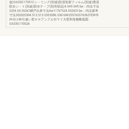
途)G633G17051Cシ－リング(別途)防湿気密フィルム(別途)透湿
防水シ－ト(別途)防水テ－プ(別売部品)4.549.549.5w：内法寸法
5254.54.55267網戸出来寸法Aw11767524.5524312w：内法基準
寸法202025304.513.513.5353586.53616W2557655763637EW半
外付け枠引違い窓ＨＨアングル付マド大壁和室横断面図
G633G17052A