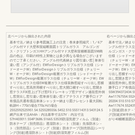
左ページから抽出された内容
右ページから抽出
基本寸法／納まり参考図施工上の注意：巻末参照縮尺：1／6ア
基本寸法／納まり
ングル付マド大壁和室縦断面図トリプルガラス アルゴンガ
ングル付テラス立
ス・クリプトンガスHHアングル付マド大壁和室横断面図598商
ルゴンガス・クリプ
品の色は、印刷の特性上実物とは多少異なる場合がございます
仕様（シャドーオー
のでご了承ください。アングル付代表納まり図引違い窓│単体引
（チェリーW・オー
違い窓（アングル付）EWforDesignトリプルガラス仕様（シャ
ドーオークW）EW
ドーオークW）EWforDesignトリプルガラス仕様（チェリー
ークW）EWトリ
W・オークW）EWforDesign複層ガラス仕様（シャドーオーク
り出し窓横すべり
W）EWforDesign複層ガラス仕様（チェリーW・オークW）EW
出し窓開き窓テラ
トリプルガラス仕様EW複層ガラス仕様装飾窓縦すべり出し窓横
連段窓外倒し窓突
すべり出し窓高所用横すべり出し窓大開口横すべり出し窓開き
勝手口ドア有償品
窓テラスFIX窓上げ下げ窓FSドレーキップ窓デザイン連段窓外倒
55W39437243
し窓突出し窓引違い窓単体引違い窓ドアテラスドア勝手口ドア
Aw11767554.
有償品共通有償品単体シャッター納まり図クレセント最大回転
20204.510.510
軌跡H＜770の場合770≦Hの場合
Aw117674.5524
2552592525951.54.5255285556.5452.510.555114313.543124.5
ト(別途)防水テ－
網戸出来寸法Ah6h：内法基準寸法57h'：内法寸法
グ(別途)EW半
57H403011.554P3686.51665.53535防湿気密フィルム（別途）
がり40横断面図G63
防水テープ（別売部品）透湿防水シ－ト（別途）先張防水シ－
ト（別売部品）シーリング（別途）防水テープ(別売部品)シーリ
ング(別途)透湿防水シ－ト(別途)防湿気密フィルム(別