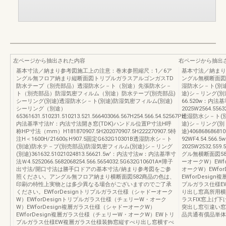
左ページから抽出された内容
右ページから抽出
基本寸法／納まり参考図施工上の注意：巻末参照縮尺：1／6ア
基本寸法／納まり
ングル無フロア納まり縦断面図トリプルガラスアルゴンガスTD
ングル無横断面図ト
防水テープ（別売部品）透湿防水シ－ト（別途）先張防水シ－
湿防水シ－ト(別
ト（別売部品）防湿気密フィルム（別途）防水テープ(別売部品)
途)シ－リング(別途)
シーリング(別途)透湿防水シ－ト(別途)防湿気密フィルム(別途)
66.520w：内法
シーリング（別途）
2025W2564.55632
65361631.510231.510213.521.566403066.567H254.566.54.52567Ph：
透湿防水シ－ト(
内法基準寸法h'：内法寸法開き窓(TDK)ハンドル位置P寸法H呼
途)シ－リング(別
称HP寸法（mm）H181870907.5H202070907.5H222270907.5特
途)406868686810
注H＜1600H/21600≦H907.5固定G632G10301B透湿防水シ－ト
92WF4.54.56
(別途)防水テ－プ(別売部品)防湿気密フィルム(別途)シ－リング
2025W2532.559
(別途)361632.51021024813.56621.5w'：内法寸法w：内法基準寸
グル無横断面図58
法Ｗ4.5252066.5682068254.566.5654032.5G632G10601A※障子
ーオークW）EWf
出寸法/開口寸法は勝手口ドアの基本寸法/納まり参考図をご参
オークW）EWfo
照ください。アングル無フロア納まり横断面図582商品の色は、
EWforDesi
印刷の特性上実物とは多少異なる場合がございますのでご了承
プルガラス仕様E
ください。EWforDesignトリプルガラス仕様（シャドーオーク
り出し窓高所用横
W）EWforDesignトリプルガラス仕様（チェリーW・オーク
ラスFIX窓上げ
W）EWforDesign複層ガラス仕様（シャドーオークW）
突出し窓引違い窓
EWforDesign複層ガラス仕様（チェリーW・オークW）EWトリ
品共通有償品単体
プルガラス仕様EW複層ガラス仕様装飾窓縦すべり出し窓横すべ