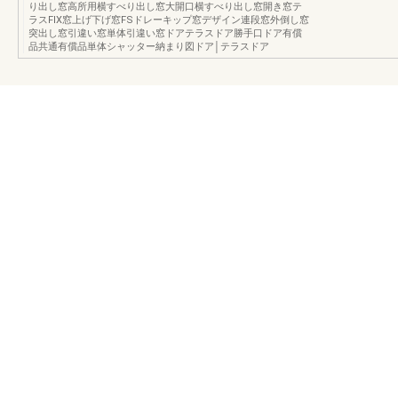
り出し窓高所用横すべり出し窓大開口横すべり出し窓開き窓テ
ラスFIX窓上げ下げ窓FSドレーキップ窓デザイン連段窓外倒し窓
突出し窓引違い窓単体引違い窓ドアテラスドア勝手口ドア有償
品共通有償品単体シャッター納まり図ドア│テラスドア