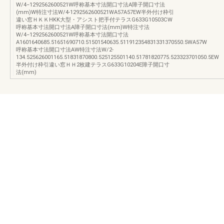
W/4−1292562600521W呼称基本寸法開口寸法A障子開口寸法
(mm)W特注寸法W/4-1292562600521WA57A57EW半外付け枠引
違い窓ＨＫＫHKK大型・アシスト把手付テラスG633G10503CW
呼称基本寸法開口寸法A障子開口寸法(mm)W特注寸法
W/4−1292562600521W呼称基本寸法開口寸法
A1601640685.51651690710.51501540635.511912354831331370550.5WA57W
呼称基本寸法開口寸法AW特注寸法W/2-
134.525626001165.51831870800.525125501140.51781820775.523323701050.5EW
半外付け枠引違い窓ＨＨ2枚建テラスG633G10204E障子開口寸
法(mm)