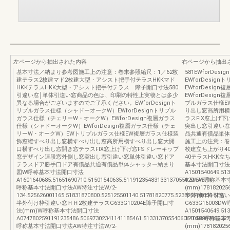
左ページから抽出された内容
右ページから抽出
基本寸法／納まり参考図施工上の注意：巻末参照縮尺：1／62枚
581EWforD
建テラス2枚建マド2枚建大型・アシスト把手付テラスHKKマド
EWforDesi
HKKテラスHKK大型・アシスト把手付テラス 障子開口寸法580
EWforDesi
引違い窓│単体引違い窓商品の色は、印刷の特性上実物とは多少
EWforDesi
異なる場合がございますのでご了承ください。EWforDesignト
プルガラス仕様E
リプルガラス仕様（シャドーオークW）EWforDesignトリプル
り出し窓高所用横
ガラス仕様（チェリーW・オークW）EWforDesign複層ガラス
ラスFIX窓上げ
仕様（シャドーオークW）EWforDesign複層ガラス仕様（チェ
突出し窓引違い窓
リーW・オークW）EWトリプルガラス仕様EW複層ガラス仕様装
品共通有償品単体
飾窓縦すべり出し窓横すべり出し窓高所用横すべり出し窓大開
施工上の注意：巻
口横すべり出し窓開き窓テラスFIX窓上げ下げ窓FSドレーキップ
枚建立ち上がり4
窓デザイン連段窓外倒し窓突出し窓引違い窓単体引違い窓ドア
40テラスHKK
テラスドア勝手口ドア有償品共通有償品単体シャッター納まり
基本寸法開口寸法
図W呼称基本寸法開口寸法
A1501540649.51
A1601640685.51651690710.51501540635.511912354831331370550.5WA57W
120.5W呼称
呼称基本寸法開口寸法AW特注寸法W/2-
(mm)1781820256
134.525626001165.51831870800.525125501140.51781820775.523323701050.5EW
半外付け枠引違い
半外付け枠引違い窓ＨＨ2枚建テラスG633G10204E障子開口寸
G633G16003
法(mm)W呼称基本寸法開口寸法
A1501540649.51
A0747802591191235486.50697302341141185461.51331370554060640189078820
120.5W呼称
呼称基本寸法開口寸法AW特注寸法W/2-
(mm)1781820256