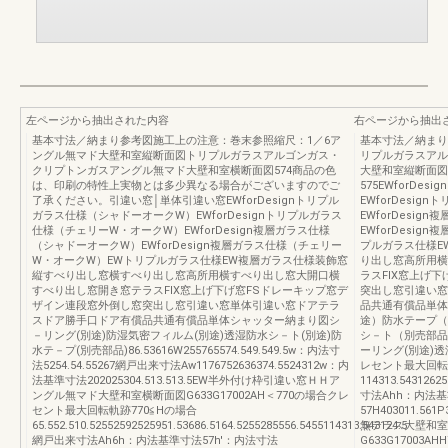
左ページから抽出された内容
右ページから抽出
基本寸法／納まり参考図施工上の注意：巻末参照縮尺：1／6ア
基本寸法／納まり
ングル無マド大壁和室縦断面図トリプルガラスアルゴンガス・
リプルガラスアル
クリプトンガスアングル無マド大壁和室横断面図574商品の色
大壁和室縦断面図
は、印刷の特性上実物とは多少異なる場合がございますのでご
575EWforD
了承ください。引違い窓│単体引違い窓EWforDesignトリプル
EWforDesi
ガラス仕様（シャドーオークW）EWforDesignトリプルガラス
EWforDesi
仕様（チェリーW・オークW）EWforDesign複層ガラス仕様
EWforDesi
（シャドーオークW）EWforDesign複層ガラス仕様（チェリー
プルガラス仕様E
W・オークW）EWトリプルガラス仕様EW複層ガラス仕様装飾窓
り出し窓高所用横
縦すべり出し窓横すべり出し窓高所用横すべり出し窓大開口横
ラスFIX窓上げ
すべり出し窓開き窓テラスFIX窓上げ下げ窓FSドレーキップ窓デ
突出し窓引違い窓
ザイン連段窓外倒し窓突出し窓引違い窓単体引違い窓ドアテラ
品共通有償品単体
スドア勝手口ドア有償品共通有償品単体シャッター納まり図シ
途）防水テープ（
－リング(別途)防湿気密フィルム(別途)透湿防水シ－ト(別途)防
シ－ト（別売部品
水テ－プ(別売部品)86.53616W255765574.549.549.5w：内法寸
ーリング(別途)透
法5254.54.55267網戸出来寸法Aw1176752636374.5524312w：内
レセント最大回転
法基準寸法202025304.513.513.5EW半外付け枠引違い窓ＨＨア
114313.5431262
ングル無マド大壁和室横断面図G633G17002AH＜770の場合クレ
寸法Ahh：内法基
セント最大回転軌跡770≦Hの場合
57H403011.5
65.552.510.52552592525951.53686.5164.5255285556.5455114313.543124.5
無テラス大壁和室
網戸出来寸法Ah6h：内法基準寸法57h'：内法寸法
G633G17003AH