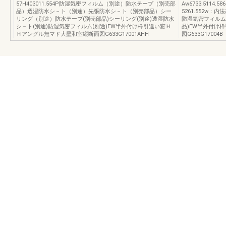
57H403011.554P防湿気密フィルム（別途）防水テープ（別売部
Aw6733.5114.5
品）透湿防水シ－ト（別途）先張防水シ－ト（別売部品）シー
5261.552w：内法
リング（別途）防水テープ(別売部品)シーリング(別途)透湿防水
防湿気密フィルム
シ－ト(別途)防湿気密フィルム(別途)EW半外付け枠引違い窓Ｈ
品)EW半外付け
Ｈアングル無マド大壁和室縦断面図G633G17001AHH
図G633G17004B