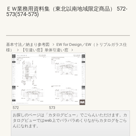
ＥＷ業務用資料集（東北以南地域限定商品） 572-
573(574-575)
基本寸法／納まり参考図
EW for Design／EW（トリプルガラス仕
様）
【引違い窓】単体引違い窓
572
573
お探しのページは「カタログビュー」でごらんいただけます。カ
タログビューではweb上でパラパラめくりながらカタログをごら
んになれます。