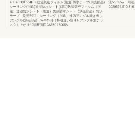
43H40308.564P36防湿気密フィルム(別途)防水テープ(別売部品)
法5561.5w：内
シーリング(別途)透湿防水シ－ト(別途)防湿気密フィルム（別
2020394.510.510
途）透湿防水シ－ト（別途）先張防水シ－ト（別売部品）防水
テープ（別売部品）シーリング（別途）補強アングル掃き出し
アングル(別売部品)EW半外付け枠引違い窓ＨＨアングル無テラ
ス立ち上がり40縦断面図G633G16005A