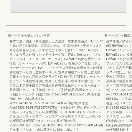
左ページから抽出された内容
右ページから抽出
基本寸法／納まり参考図施工上の注意：巻末参照縮尺：1／6572
基本寸法／納まり
引違い窓│単体引違い窓商品の色は、印刷の特性上実物とは多少
6573EWfor
異なる場合がございますのでご了承ください。EWforDesignト
EWforDesi
リプルガラス仕様（シャドーオークW）EWforDesignトリプル
EWforDesi
ガラス仕様（チェリーW・オークW）EWforDesign複層ガラス
EWforDesi
仕様（シャドーオークW）EWforDesign複層ガラス仕様（チェ
プルガラス仕様E
リーW・オークW）EWトリプルガラス仕様EW複層ガラス仕様装
り出し窓高所用横
飾窓縦すべり出し窓横すべり出し窓高所用横すべり出し窓大開
ラスFIX窓上げ
口横すべり出し窓開き窓テラスFIX窓上げ下げ窓FSドレーキップ
突出し窓引違い窓
窓デザイン連段窓外倒し窓突出し窓引違い窓単体引違い窓ドア
品共通有償品単体
テラスドア勝手口ドア有償品共通有償品単体シャッター納まり
テ－プ(別売部品)
図透湿防水シ－ト(別途)防水テ－プ(別売部品)防湿気密フィルム
途)657259.54.
(別途)シ－リング(別途)6557.516W3943434.559.5w'：内法寸法
Aw6733.54.511
5561.5w：内法基準寸法
5561.5w：内法基準
2020394.510.510.57259.54.55252431267網戸出来寸法
引違い窓ＨＨアン
Aw675533.54.5117252570707EW半外付け枠引違い窓ＨＨアング
図G633G162
ル無テラス立ち上がり40横断面図G633G16006Aトリプルガラス
アングル無テラス
アルゴンガス・クリプトンガスアングル無テラス立ち上がり40
テラス立ち上がり
縦断面図横断面図HHクレセント最大回転軌跡
(別途)防水テ－プ
255566393961.56557.54.516255585563.5455114313.543124.5網
(別途)67網戸出
戸出来寸法Ah6h：内法基準寸法43h'：内法寸法
Aw675533.54.51