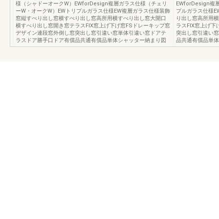
様（シャドーオークW）EWforDesign複層ガラス仕様（チェリ
EWforDesi
ーW・オークW）EWトリプルガラス仕様EW複層ガラス仕様装飾
プルガラス仕様E
窓縦すべり出し窓横すべり出し窓高所用横すべり出し窓大開口
り出し窓高所用横
横すべり出し窓開き窓テラスFIX窓上げ下げ窓FSドレーキップ窓
ラスFIX窓上げ
デザイン連段窓外倒し窓突出し窓引違い窓単体引違い窓ドアテ
突出し窓引違い窓
ラスドア勝手口ドア有償品共通有償品単体シャッター納まり図
品共通有償品単体