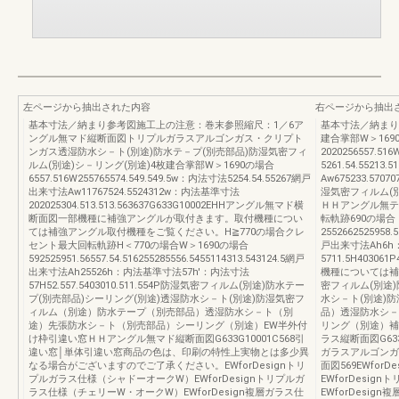
左ページから抽出された内容
右ページから抽出
基本寸法／納まり参考図施工上の注意：巻末参照縮尺：1／6ア
基本寸法／納まり
ングル無マド縦断面図トリプルガラスアルゴンガス・クリプト
建合掌部W＞16
ンガス透湿防水シ－ト(別途)防水テ－プ(別売部品)防湿気密フィ
2020256557.51
ルム(別途)シ－リング(別途)4枚建合掌部W＞1690の場合
5261.54.55213.
6557.516W255765574.549.549.5w：内法寸法5254.54.55267網戸
Aw675233.5
出来寸法Aw11767524.5524312w：内法基準寸法
湿気密フィルム(
202025304.513.513.563637G633G10002EHHアングル無マド横
ＨＨアングル無テラ
断面図一部機種に補強アングルが取付きます。取付機種につい
転軌跡690の場合
ては補強アングル取付機種をご覧ください。H≧770の場合クレ
2552662525958.5
セント最大回転軌跡H＜770の場合W＞1690の場合
戸出来寸法Ah6h
592525951.56557.54.516255285556.5455114313.543124.5網戸
5711.5H40
出来寸法Ah25526h：内法基準寸法57h'：内法寸法
機種については補
57H52.557.5403010.511.554P防湿気密フィルム(別途)防水テー
密フィルム(別途)
プ(別売部品)シーリング(別途)透湿防水シ－ト(別途)防湿気密フ
水シ－ト(別途)
ィルム（別途）防水テープ（別売部品）透湿防水シ－ト（別
品）透湿防水シ－
途）先張防水シ－ト（別売部品）シーリング（別途）EW半外付
リング（別途）補
け枠引違い窓ＨＨアングル無マド縦断面図G633G10001C568引
ラス縦断面図G63
違い窓│単体引違い窓商品の色は、印刷の特性上実物とは多少異
ガラスアルゴンガ
なる場合がございますのでご了承ください。EWforDesignトリ
面図569EWfo
プルガラス仕様（シャドーオークW）EWforDesignトリプルガ
EWforDesi
ラス仕様（チェリーW・オークW）EWforDesign複層ガラス仕
EWforDesi