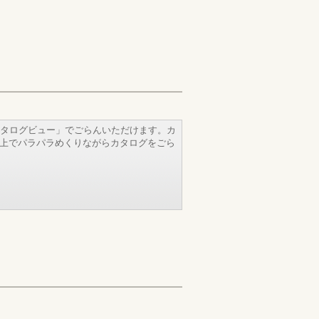
タログビュー」でごらんいただけます。カ
b上でパラパラめくりながらカタログをごら