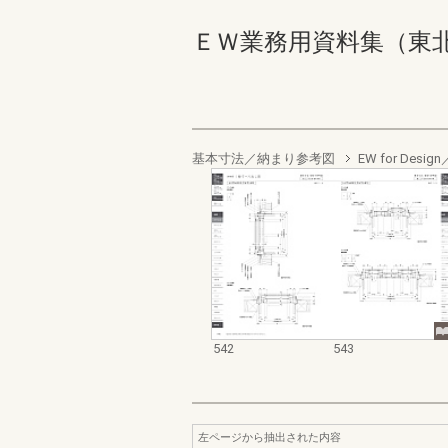
ＥＷ業務用資料集（東北以南地
基本寸法／納まり参考図
EW for De
542
543
左ページから抽出された内容