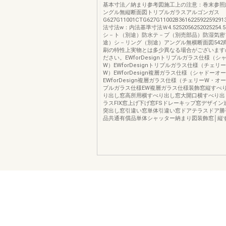
基本寸法／納まり参考図施工上の注意：巻末参照
ングル無縦断面図トリプルガラスアルゴンガス
G627G11001CTG627G11002B361622592259291
法寸法w：内法基準寸法Ｗ4.5252056252025254.
シ－ト（別途）防水テ－プ（別売部品）防湿気密
途）シ－リング（別途）アングル無横断面図542
刷の特性上実物とは多少異なる場合がございます
ださい。EWforDesignトリプルガラス仕様（シ
W）EWforDesignトリプルガラス仕様（チェリ
W）EWforDesign複層ガラス仕様（シャドーオ
EWforDesign複層ガラス仕様（チェリーW・オ
プルガラス仕様EW複層ガラス仕様装飾窓縦すべ
り出し窓高所用横すべり出し窓大開口横すべり出
ラスFIX窓上げ下げ窓FSドレーキップ窓デザイ
突出し窓引違い窓単体引違い窓ドアテラスドア勝
品共通有償品単体シャッター納まり図装飾窓│縦