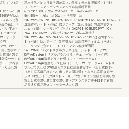
縮尺：1／6ア
基本寸法／納まり参考図施工上の注意：巻末参照縮尺：1／6ト
リプルガラスアルゴンガスアングル無横断面図
3.5816.5w'：内
G627G11009B252525254.5WT（C）76WF76WT（C）
55665透湿防水
564.556w'：内法寸法20w：内法基準寸法
フィルム（別
2025W2522595940405959226536166.5812941.559.56.58113.52913.5
商品の色は、印
透湿防水シ－ト（別途）防水テ－プ（別売部品）防湿気密フィ
のでご了承く
ルム（別途）シ－リング（別途）G627G11008B2525WT（C）
ャドーオーク
76WF4.54.556w'：内法寸法5620w：内法基準寸法
ーW・オーク
2025W25544059225941.559.56.5812965361613.5透湿防水シ－
ークW）
ト（別途）防水テ－プ（別売部品）防湿気密フィルム（別途）
ークW）EWトリ
シ－リング（別途）FFTFTFTアングル無横断面図
り出し窓横すべ
543EWforDesignトリプルガラス仕様（シャドーオークW）
し窓開き窓テ
EWforDesignトリプルガラス仕様（チェリーW・オークW）
ン連段窓外倒し窓
EWforDesign複層ガラス仕様（シャドーオークW）
手口ドア有償
EWforDesign複層ガラス仕様（チェリーW・オークW）EWトリ
すべり出し窓
プルガラス仕様EW複層ガラス仕様装飾窓縦すべり出し窓横すべ
り出し窓高所用横すべり出し窓大開口横すべり出し窓開き窓テ
ラスFIX窓上げ下げ窓FSドレーキップ窓デザイン連段窓外倒し窓
突出し窓引違い窓単体引違い窓ドアテラスドア勝手口ドア有償
品共通有償品単体シャッター納まり図