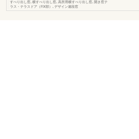
すべり出し窓､横すべり出し窓､高所用横すべり出し窓､開き窓テ
ラス・テラスドア（FIX部）､デザイン連段窓