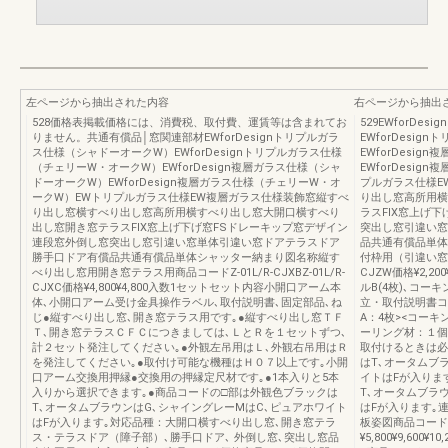
左ページから抽出された内容
右ページから抽出
528価格表掲載価格には、消費税、取付費、運賃等は含まれてお
529EWforD
りません。共通有償品│窓関連部材EWforDesignトリプルガラ
EWforDesi
ス仕様（シャドーオークW）EWforDesignトリプルガラス仕様
EWforDesi
（チェリーW・オークW）EWforDesign複層ガラス仕様（シャ
EWforDesi
ドーオークW）EWforDesign複層ガラス仕様（チェリーW・オ
プルガラス仕様E
ークW）EWトリプルガラス仕様EW複層ガラス仕様装飾窓縦すべ
り出し窓高所用横
り出し窓横すべり出し窓高所用横すべり出し窓大開口横すべり
ラスFIX窓上げ
出し窓開き窓テラスFIX窓上げ下げ窓FSドレーキップ窓デザイン
突出し窓引違い窓
連段窓外倒し窓突出し窓引違い窓単体引違い窓ドアテラスドア
品共通有償品単体
勝手口ドア有償品共通有償品単体シャッター納まり図名称縦す
付枠用（引違い窓S
べり出し窓用開き窓テラス用商品コードZ-01L/R-CJXBZ-01L/R-
CJZW価格¥2,2
CJXC価格¥4,800¥4,800入数1セットセット内容小開口アーム本
ルB(4枚)､コーキ
体､小開口アーム受け金具操作ラベル､取付説明書､固定部品､ね
立・取付説明書コー
じ●縦すべり出し窓､開き窓テラス用です｡●縦すべり出し窓ＴＦ
A：4枚><コーキ
Ｔ､開き窓テラスＣＦＣにつきましては､ＬとＲを１セットずつ､
ーリング材：１個
計２セット発注してください｡●外観左吊用はＬ､外観右吊用はＲ
取付けるときは必
を発注してください｡●取付け可能な機種はＨ０７以上です｡小開
はT､オータムブ
口アーム交換用押縁●交換用の押縁定尺材です｡●1本入りと5本
イトはFが入りま
入りから選択できます｡●商品コードの□部は外観色ブラックは
T､オータムブラ
T､オータムブラウンはG､シャイングレーMはC､ピュアホワイト
はFが入ります｡連
はFが入ります｡対応品種：大開口横すべり出し窓､開き窓テラ
板姿図商品コード□-0
ス・テラスドア（障子部）､勝手口ドア､ 外倒し窓､突出し窓品
¥5,800¥9,60