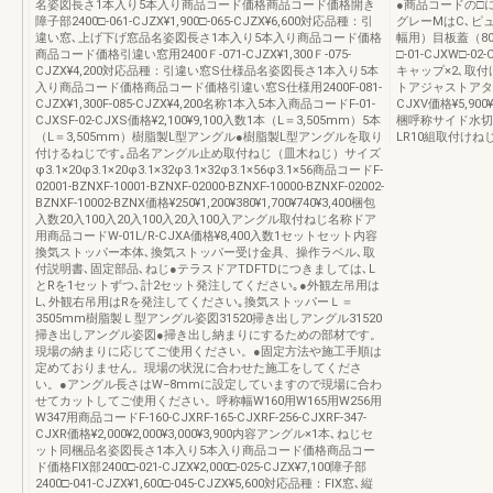
名姿図長さ1本入り5本入り商品コード価格商品コード価格開き
●商品コードの□
障子部2400□-061‐CJZX¥1,900□-065‐CJZX¥6,600対応品種：引
グレーMはC､ピ
違い窓､上げ下げ窓品名姿図長さ1本入り5本入り商品コード価格
幅用）目板蓋（8
商品コード価格引違い窓用2400Ｆ-071‐CJZX¥1,300Ｆ-075‐
□-01-CJXW□-02
CJZX¥4,200対応品種：引違い窓S仕様品名姿図長さ1本入り5本
キャップ×2､取
入り商品コード価格商品コード価格引違い窓S仕様用2400F-081-
トアジャストアタッチ
CJZX¥1,300F-085-CJZX¥4,200名称1本入5本入商品コードF-01-
CJXV価格¥5,90
CJXSF-02-CJXS価格¥2,100¥9,100入数1本（L＝3,505mm）5本
梱呼称サイド水切り姿
（L＝3,505mm）樹脂製L型アングル●樹脂製L型アングルを取り
LR10組取付けね
付けるねじです｡品名アングル止め取付ねじ（皿木ねじ）サイズ
φ3.1×20φ3.1×20φ3.1×32φ3.1×32φ3.1×56φ3.1×56商品コードF-
02001-BZNXF-10001-BZNXF-02000-BZNXF-10000-BZNXF-02002-
BZNXF-10002-BZNX価格¥250¥1,200¥380¥1,700¥740¥3,400梱包
入数20入100入20入100入20入100入アングル取付ねじ名称ドア
用商品コードW-01L/R-CJXA価格¥8,400入数1セットセット内容
換気ストッパー本体､換気ストッパー受け金具、操作ラベル､取
付説明書､固定部品､ねじ●テラスドアTDFTDにつきましては､L
とRを1セットずつ､計2セット発注してください｡●外観左吊用は
L､外観右吊用はRを発注してください｡換気ストッパーＬ＝
3505mm樹脂製Ｌ型アングル姿図31520掃き出しアングル31520
掃き出しアングル姿図●掃き出し納まりにするための部材です。
現場の納まりに応じてご使用ください。●固定方法や施工手順は
定めておりません。現場の状況に合わせた施工をしてくださ
い。●アングル長さはW−8mmに設定していますので現場に合わ
せてカットしてご使用ください。呼称幅W160用W165用W256用
W347用商品コードF-160-CJXRF-165-CJXRF-256-CJXRF-347-
CJXR価格¥2,000¥2,000¥3,000¥3,900内容アングル×1本､ねじセ
ット同梱品名姿図長さ1本入り5本入り商品コード価格商品コー
ド価格FIX部2400□-021‐CJZX¥2,000□-025‐CJZX¥7,100障子部
2400□-041‐CJZX¥1,600□-045‐CJZX¥5,600対応品種：FIX窓､縦