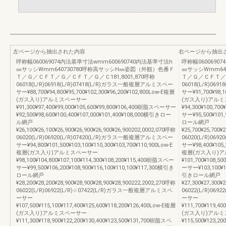
左ページから抽出された内容
右ページから抽出
呼称幅060069074内法基準寸法wmm600690740内法基準寸法h
呼称幅0600690
㎜サッシWmm640730780呼称高サッシH㎜姿図（外観）色番Ｆ
㎜サッシWmm64
Ｔ／Ｇ／ＣＦＴ／Ｇ／ＣＦＴ／Ｇ／Ｃ181,8001,870呼称
Ｔ／Ｇ／ＣＦＴ／Ｇ
06018(L/R)06918(L/R)07418(L/R)ガラス一般複層アルミスペー
06018(L/R)06
サー¥88,700¥94,800¥95,700¥102,300¥96,200¥102,800Low-E複層
サー¥91,700¥98,1
(ガス入り)アルミスペーサー
(ガス入り)アル
¥91,300¥97,400¥99,000¥105,600¥99,800¥106,400樹脂スペーサー
¥94,300¥100,70
¥92,500¥98,600¥100,400¥107,000¥101,400¥108,000横引きロー
サー¥95,500¥101,
ル網戸
ロール網戸
¥26,100¥26,100¥26,900¥26,900¥26,900¥26,900202,0002,070呼称
¥25,700¥25,700¥
06020(L/R)06920(L/R)07420(L/R)ガラス一般複層アルミスペー
06020(L/R)06
サー¥94,800¥101,500¥103,100¥110,300¥103,700¥110,900Low-E
サー¥98,400¥105,2
複層(ガス入り)アルミスペーサー
複層(ガス入り)
¥98,100¥104,800¥107,100¥114,300¥108,200¥115,400樹脂スペー
¥101,700¥108,5
サー¥99,500¥106,200¥108,900¥116,100¥110,100¥117,300横引き
ーサー¥103,100¥10
ロール網戸
引きロール網戸
¥28,200¥28,200¥28,900¥28,900¥28,900¥28,900222,2002,270呼称
¥27,300¥27,300¥
06022(L/R)06922(L/R)☆07422(L/R)ガラス一般複層アルミスペ
06022(L/R)06
ーサー
ーサー
¥107,500¥115,100¥117,400¥125,600¥118,200¥126,400Low-E複層
¥111,700¥119,40
(ガス入り)アルミスペーサー
(ガス入り)アル
¥111,300¥118,900¥122,200¥130,400¥123,500¥131,700樹脂スペ
¥115,500¥123,2