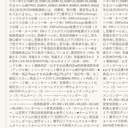
ーサー¥113,100¥120,700¥124,300¥132,500¥125,800¥134,000横
ーサー¥117,300¥12
引きロール網戸¥31,200¥31,200¥31,800¥31,800¥31,800¥31,800左
引きロール網戸¥29,70
吊(L)右吊(R)526掲載価格には、消費税、取付費、運賃等は含ま
吊(L)右吊(R)5
れておりません。セット価格表ドア│勝手口ドアEWforDesign
（シャドーオークW
トリプルガラス仕様（シャドーオークW）EWforDesignトリプ
リーW・オークW）
ルガラス仕様（チェリーW・オークW）EWforDesign複層ガラ
ークW）EWfor
ス仕様（シャドーオークW）EWforDesign複層ガラス仕様（チ
W）EWトリプル
ェリーW・オークW）EWトリプルガラス仕様EW複層ガラス仕様
し窓横すべり出し
装飾窓縦すべり出し窓横すべり出し窓高所用横すべり出し窓大
窓開き窓テラスF
開口横すべり出し窓開き窓テラスFIX窓上げ下げ窓FSドレーキッ
窓外倒し窓突出し
プ窓デザイン連段窓外倒し窓突出し窓引違い窓単体引違い窓ド
口ドア有償品共通
アテラスドア勝手口ドア有償品共通有償品単体シャッター納ま
の条件で算出してい
り図価格表は以下の条件で算出しています｡透明型S-3（160）等
級S-3（160）等級S
級S-2（120）等級S-3（160）等級S-2（120）等級無印3-A-3 3-
A-型4KD中桟
A-型4☆3-A-33-A-型4KD中桟パネル付タイプ（在来・204） ア
ト価格内訳：おす
ングル無：セット価格内訳：おすすめ品番内訳●部材構成図本体
シリンダーセット
（アングル無）シリンダーセット横引きロール網戸@ES2KD－■
●おすすめ品番※
－呼称－色記号●おすすめ品番※色記号はP.3「色記号一覧」をご
商品コードZ-01-
確認ください｡商品コードZ-01-CJXG価格¥6,900セット内容シリ
個）メインキー（
ンダー（２個）メインキー（３本）交換用シリンダーセット仕
ンダーセットホー
様区分シリンダーセットホームマスター用サムターンセット
ーン（2）○○―
ABCDEFサムターン（2）○○――――○――セキュリティサムター
ーン（1）――――
ン（1）サムターン（1）――――○○――○シリンダー（2）
スシリンダー（1
○――○――――――コンスシリンダー（1）シリンダー（1）
準＋¥1,300＋¥3,
――○――○――――加算額基準＋¥1,300＋¥3,200＋¥4,600＋¥2,600
変更加算額＋＋※
＋¥6,000シリンダーセット変更加算額＋＋※「ホームマスターキ
料集を参照くださ
ー」は玄関ドア商品技術資料集を参照ください｡■ホームマスタ
ドア/玄関引戸シ
ーキーシステムの発注玄関ドア/玄関引戸シリンダーなし部品箱
ト）勝手口ドアホ
（シリンダーなし把手セット）勝手口ドアホームマスター用サ
ターキー※下枠用
ムターンセットホームマスターキー※下枠用ステンレスカバーセ
W074用下枠用