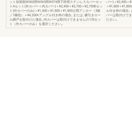
ット加算額W060用W069用W074用下枠用ステンレスカバーセッ
バー)＋¥2,400＋¥
トAセット(外カバー＋内カバー)＋¥2,400＋¥2,700＋¥2,700Bセッ
＋¥1,800＋¥1
ト(外カバーのみ)＋¥1,400＋¥1,800＋¥1,800土間アンカー（3個
ル付き枠の場合､
／1梱包）＋¥4,200※アングル付き枠の場合､または､横引きロー
バーは取付けでき
ル網戸を取付けた場合､内カバーは取付けできませんのでBセッ
ださい｡
ト（外カバーのみ）を選択ください｡