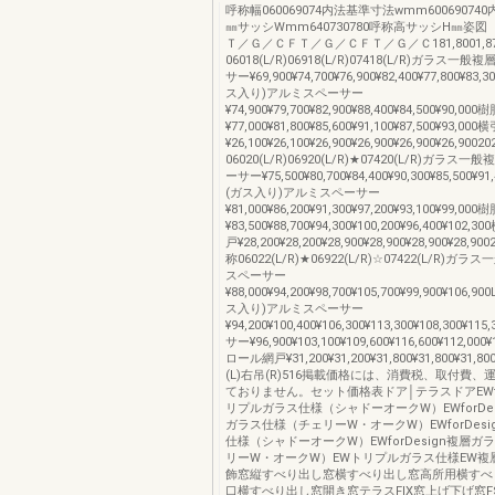
呼称幅060069074内法基準寸法wmm60069074
㎜サッシWmm640730780呼称高サッシH㎜姿
Ｔ／Ｇ／ＣＦＴ／Ｇ／ＣＦＴ／Ｇ／Ｃ181,8001,8
06018(L/R)06918(L/R)07418(L/R)ガラス
サー¥69,900¥74,700¥76,900¥82,400¥77,800¥83
ス入り)アルミスペーサー
¥74,900¥79,700¥82,900¥88,400¥84,500¥90,
¥77,000¥81,800¥85,600¥91,100¥87,500¥93
¥26,100¥26,100¥26,900¥26,900¥26,900¥26,9002
06020(L/R)06920(L/R)★07420(L/R)ガラ
ーサー¥75,500¥80,700¥84,400¥90,300¥85,500¥9
(ガス入り)アルミスペーサー
¥81,000¥86,200¥91,300¥97,200¥93,100¥99,
¥83,500¥88,700¥94,300¥100,200¥96,400¥10
戸¥28,200¥28,200¥28,900¥28,900¥28,900¥28,900
称06022(L/R)★06922(L/R)☆07422(L/R)
スペーサー
¥88,000¥94,200¥98,700¥105,700¥99,900¥106,9
ス入り)アルミスペーサー
¥94,200¥100,400¥106,300¥113,300¥108,300¥
サー¥96,900¥103,100¥109,600¥116,600¥112,00
ロール網戸¥31,200¥31,200¥31,800¥31,800¥31,80
(L)右吊(R)516掲載価格には、消費税、取付費
ておりません。セット価格表ドア│テラスドアEWfor
リプルガラス仕様（シャドーオークW）EWforDe
ガラス仕様（チェリーW・オークW）EWforDesi
仕様（シャドーオークW）EWforDesign複層
リーW・オークW）EWトリプルガラス仕様EW複
飾窓縦すべり出し窓横すべり出し窓高所用横すべ
口横すべり出し窓開き窓テラスFIX窓上げ下げ窓