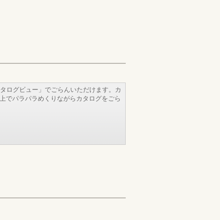
タログビュー」でごらんいただけます。カ
b上でパラパラめくりながらカタログをごら