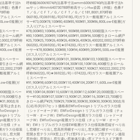
0内法基準寸法h
呼称幅060069074内法基準寸法wmm600690740内法基準寸法h
図（外観）色番Ｆ
㎜サッシWmm640730780呼称高サッシH㎜姿図（外観）色番Ｆ
70呼称
Ｔ／Ｇ／ＣＦＴ／Ｇ／ＣＦＴ／Ｇ／Ｃ181,8001,870呼称
一般複層アルミスペー
06018(L/R)06918(L/R)07418(L/R)ガラス一般複層アルミスペー
,300Low-E複層(ガ
サー¥73,000¥78,100¥80,400¥85,900¥81,300¥86,800Low-E複層(ガ
ス入り)アルミスペーサー
000樹脂スペーサー
¥78,000¥83,100¥86,400¥91,900¥88,000¥93,500樹脂スペーサー
,000横引きロール網戸
¥80,100¥85,200¥89,100¥94,600¥91,000¥96,500横引きロール網戸
02,0002,070呼称
¥25,700¥25,700¥26,400¥26,400¥26,400¥26,400202,0002,070呼称
ス一般複層アルミスペ
06020(L/R)06920(L/R)★07420(L/R)ガラス一般複層アルミスペ
1,400Low-E複層
ーサー¥78,800¥84,500¥88,100¥94,400¥89,200¥95,500Low-E複層
(ガス入り)アルミスペーサー
000樹脂スペーサー
¥84,300¥90,000¥95,000¥101,300¥96,800¥103,100樹脂スペーサー
2,300横引きロール網
¥86,800¥92,500¥98,000¥104,300¥100,100¥106,400横引きロール
222,2002,270呼
網戸¥27,300¥27,300¥27,900¥27,900¥27,900¥27,900222,2002,270
ガラス一般複層アルミ
呼称06022(L/R)★06922(L/R)☆07422(L/R)ガラス一般複層アル
ミスペーサー
00Low-E複層(ガ
¥91,900¥98,600¥103,000¥110,400¥104,200¥111,600Low-E複層
(ガス入り)アルミスペーサー
115,300樹脂スペー
¥98,100¥104,800¥110,600¥118,000¥112,600¥120,000樹脂スペー
0¥119,000横引き
サー¥100,800¥107,500¥113,900¥121,300¥116,300¥123,700横引
0¥31,800左吊
きロール網戸¥29,700¥29,700¥30,300¥30,300¥30,300¥30,300左吊
、運賃等は含まれ
(L)右吊(R)517セット価格表EWforDesignトリプルガラス仕様
Designト
（シャドーオークW）EWforDesignトリプルガラス仕様（チェ
signトリプル
リーW・オークW）EWforDesign複層ガラス仕様（シャドーオ
gn複層ガラス
ークW）EWforDesign複層ガラス仕様（チェリーW・オーク
ガラス仕様（チェ
W）EWトリプルガラス仕様EW複層ガラス仕様装飾窓縦すべり出
層ガラス仕様装
し窓横すべり出し窓高所用横すべり出し窓大開口横すべり出し
り出し窓大開
窓開き窓テラスFIX窓上げ下げ窓FSドレーキップ窓デザイン連段
FSドレーキップ
窓外倒し窓突出し窓引違い窓単体引違い窓ドアテラスドア勝手