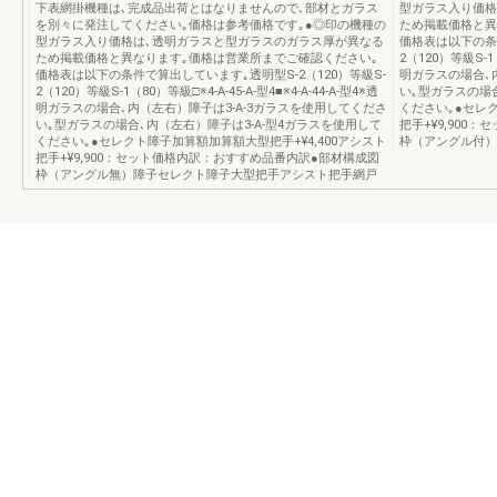
下表網掛機種は､完成品出荷とはなりませんので､部材とガラス
型ガラス入り価格
を別々に発注してください｡価格は参考価格です｡●◎印の機種の
ため掲載価格と異
型ガラス入り価格は､透明ガラスと型ガラスのガラス厚が異なる
価格表は以下の条件
ため掲載価格と異なります｡価格は営業所までご確認ください｡
2（120）等級S-1（
価格表は以下の条件で算出しています｡透明型S-2（120）等級S-
明ガラスの場合､
2（120）等級S-1（80）等級□※4-A-45-A-型4■※4-A-44-A-型4※透
い｡型ガラスの場合
明ガラスの場合､内（左右）障子は3-A-3ガラスを使用してくださ
ください｡●セレク
い｡型ガラスの場合､内（左右）障子は3-A-型4ガラスを使用して
把手+¥9,900
ください｡●セレクト障子加算額加算額大型把手+¥4,400アシスト
枠（アングル付）
把手+¥9,900：セット価格内訳：おすすめ品番内訳●部材構成図
枠（アングル無）障子セレクト障子大型把手アシスト把手網戸