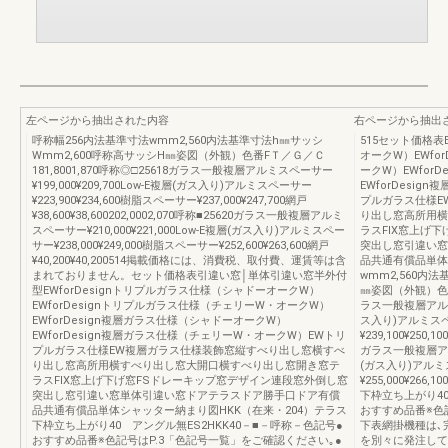
左ページから抽出された内容
右ページから抽出
呼称幅256内法基準寸法wmm2,560内法基準寸法h㎜サッシ
515セット価格表
Wmm2,600呼称高サッシH㎜姿図（外観）色番FＴ／Ｇ／Ｃ
オークW）EWfo
181,8001,870呼称◎□25618ガラス一般複層アルミスペーサー
ークW）EWfor
¥199,000¥209,700Low-E複層(ガス入り)アルミスペーサー
EWforDesi
¥223,900¥234,600樹脂スペーサー¥237,000¥247,700網戸
プルガラス仕様E
¥38,600¥38,600202,0002,070呼称■25620ガラス一般複層アルミ
り出し窓高所用横
スペーサー¥210,000¥221,000Low-E複層(ガス入り)アルミスペー
ラスFIX窓上げ
サー¥238,000¥249,000樹脂スペーサー¥252,600¥263,600網戸
突出し窓引違い窓
¥40,200¥40,200514掲載価格には、消費税、取付費、運賃等は含
品共通有償品単体
まれておりません。セット価格表引違い窓│単体引違い窓半外付
wmm2,560内
型EWforDesignトリプルガラス仕様（シャドーオークW）
㎜姿図（外観）色番F
EWforDesignトリプルガラス仕様（チェリーW・オークW）
ラス一般複層アルミスペ
EWforDesign複層ガラス仕様（シャドーオークW）
ス入り)アルミスペー
EWforDesign複層ガラス仕様（チェリーW・オークW）EWトリ
¥239,100¥250,1
プルガラス仕様EW複層ガラス仕様装飾窓縦すべり出し窓横すべ
ガラス一般複層アルミ
り出し窓高所用横すべり出し窓大開口横すべり出し窓開き窓テ
(ガス入り)アルミス
ラスFIX窓上げ下げ窓FSドレーキップ窓デザイン連段窓外倒し窓
¥255,000¥266
突出し窓引違い窓単体引違い窓ドアテラスドア勝手口ドア有償
下枠立ち上がり40
品共通有償品単体シャッター納まり図HKK（在来・204）テラス
おすすめ品番※色
下枠立ち上がり40 アングル無ES2HKK40－■－呼称－色記号●
下表網掛機種は､
おすすめ品番※色記号はP.3「色記号一覧」をご確認ください｡●
を別々に発注して