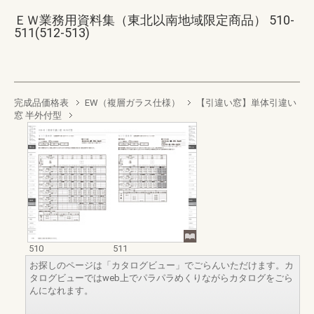
ＥＷ業務用資料集（東北以南地域限定商品） 510-
511(512-513)
完成品価格表
EW（複層ガラス仕様）
【引違い窓】単体引違い
窓 半外付型
510
511
お探しのページは「カタログビュー」でごらんいただけます。カ
タログビューではweb上でパラパラめくりながらカタログをごら
んになれます。