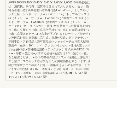
戸¥15,400¥15,400¥15,400¥15,400¥19,000¥19,000510掲載価格に
は、消費税、取付費、運賃等は含まれておりません。セット価
格表引違い窓│単体引違い窓半外付型EWforDesignトリプルガ
ラス仕様（シャドーオークW）EWforDesignトリプルガラス仕
様（チェリーW・オークW）EWforDesign複層ガラス仕様（シ
ャドーオークW）EWforDesign複層ガラス仕様（チェリーW・
オークW）EWトリプルガラス仕様EW複層ガラス仕様装飾窓縦す
べり出し窓横すべり出し窓高所用横すべり出し窓大開口横すべ
り出し窓開き窓テラスFIX窓上げ下げ窓FSドレーキップ窓デザイ
ン連段窓外倒し窓突出し窓引違い窓単体引違い窓ドアテラスド
ア勝手口ドア有償品共通有償品単体シャッター納まり図大壁和
室用枠（在来・204）マド アングル付：セット価格内訳：おす
すめ品番内訳●部材構成図枠（アングル付）障子網戸@ES2HW
－■－呼称－色記号●おすすめ品番※色記号はP.3「色記号一覧」
をご確認ください｡●◎印の機種の型ガラス入り価格は､透明ガラ
スと型ガラスのガラス厚が異なるため掲載価格と異なります｡価
格は営業所までご確認ください｡価格表は以下の条件で算出して
います｡透明型S-3（160）等級S-2（120）等級S-3（160）等級
S-2（120）等級S-1（80）等級無印3-A-33-A-型4◆3-A-33-A-型
4☆3-A-34-A-型4▼3-A-33-A-型4