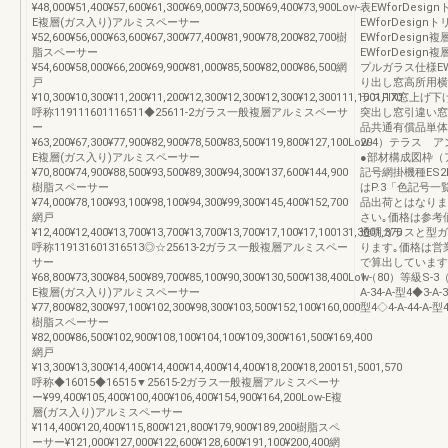
¥48,000¥51,400¥57,600¥61,300¥69,000¥73,500¥69,400¥73,900Low-
表EWforDes
E複層(ガス入り)アルミスペーサー
EWforDesi
¥52,600¥56,000¥63,600¥67,300¥77,400¥81,900¥78,200¥82,700樹
EWforDesi
脂スペーサー
EWforDesi
¥54,600¥58,000¥66,200¥69,900¥81,000¥85,500¥82,000¥86,500網
プルガラス仕様E
戸
り出し窓高所用横
¥10,300¥10,300¥11,200¥11,200¥12,300¥12,300¥12,300¥12,300111,1001,170
ラスFIX窓上げ
呼称119111601116511◆25611-2ガラス一般複層アルミスペーサ
突出し窓引違い窓
ー
品共通有償品単体
¥63,200¥67,300¥77,900¥82,900¥78,500¥83,500¥119,800¥127,100Low-
204）テラス 
E複層(ガス入り)アルミスペーサー
●部材構成図枠（
¥70,800¥74,900¥88,500¥93,500¥89,300¥94,300¥137,600¥144,900
記号網掛機種ES
樹脂スペーサー
はP.3「色記号
¥74,000¥78,100¥93,100¥98,100¥94,300¥99,300¥145,400¥152,700
品出荷とはなりま
網戸
さい｡価格は参考
¥12,400¥12,400¥13,700¥13,700¥13,700¥13,700¥17,100¥17,100131,3001,370
透明ガラスと型ガ
呼称119131601316513◎☆25613-2ガラス一般複層アルミスペー
ります｡価格は営
サー
で算出しています｡透
¥68,800¥73,300¥84,500¥89,700¥85,100¥90,300¥130,500¥138,400Low-
1（80）等級S-3
E複層(ガス入り)アルミスペーサー
A-34-A-型4◆3-A-3
¥77,800¥82,300¥97,100¥102,300¥98,300¥103,500¥152,100¥160,000
型4◇4-A-44-A-型
樹脂スペーサー
¥82,000¥86,500¥102,900¥108,100¥104,100¥109,300¥161,500¥169,400
網戸
¥13,300¥13,300¥14,400¥14,400¥14,400¥14,400¥18,200¥18,200151,5001,570
呼称◆16015◆16515▼25615-2ガラス一般複層アルミスペーサ
ー¥99,400¥105,400¥100,400¥106,400¥154,900¥164,200Low-E複
層(ガス入り)アルミスペーサー
¥114,400¥120,400¥115,800¥121,800¥179,900¥189,200樹脂スペ
ーサー¥121,000¥127,000¥122,600¥128,600¥191,100¥200,400網