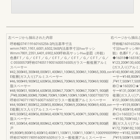
左ページから抽出された内容
右ページから抽出
呼称幅074119160165256-2内法基準寸法
呼称幅16016525
wmm7401,1951,6001,6502,560内法基準寸法h㎜サッシ
寸法h㎜サッシWmm
Wmm7801,2351,6401,6902,600呼称高サッシH㎜姿図（外観）
観）色番FＴ／Ｇ／Ｃ
色番FＴ／Ｇ／ＣFＴ／Ｇ／ＣFＴ／Ｇ／ＣFＴ／Ｇ／ＣFＴ／Ｇ／
◆16018◆165
Ｃ05500570呼称07405119051600516505ガラス一般複層アルミ
¥123,200¥130,60
スペーサー
(ガス入り)アル
¥42,300¥45,300¥48,000¥51,400¥61,100¥65,300¥61,100¥65,300Low-
¥140,800¥148,2
E複層(ガス入り)アルミスペーサー
ーサー¥148,800¥15
¥46,900¥49,900¥52,600¥56,000¥65,700¥69,900¥65,700¥69,900樹
戸¥17,500¥17,500
脂スペーサー
称◎★16020◎★
¥48,900¥51,900¥54,600¥58,000¥67,700¥71,900¥67,700¥71,900網
サー¥131,000¥139,
戸¥8,000¥8,000¥8,700¥8,700¥9,100¥9,100¥9,100¥9,10007700770
複層(ガス入り)
呼称07407119071600716507ガラス一般複層アルミスペーサー
¥151,000¥159,0
¥44,900¥47,800¥52,200¥55,800¥64,700¥69,200¥64,900¥69,400Low-
ーサー¥159,800¥16
E複層(ガス入り)アルミスペーサー
戸¥18,400¥18,400
¥49,500¥52,400¥56,800¥60,400¥70,900¥75,400¥71,500¥76,000樹
称◎○16022◎○
脂スペーサー
ー¥150,700¥160,1
¥51,500¥54,400¥58,800¥62,400¥73,700¥78,200¥74,300¥78,800網
層(ガス入り)ア
戸
¥172,700¥182,1
¥9,800¥9,800¥10,400¥10,400¥11,100¥11,100¥11,100¥11,10009900970
ーサー¥182,500¥19
呼称07409119091600916509ガラス一般複層アルミスペーサー
戸¥19,500¥19,50