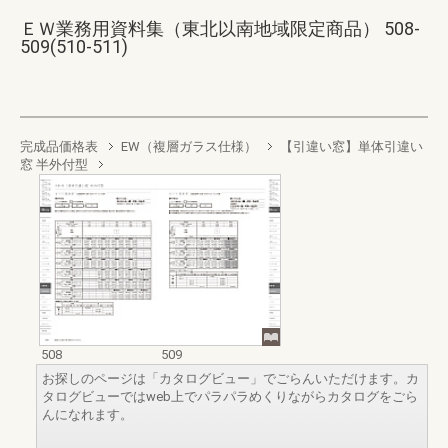
ＥＷ業務用資料集（東北以南地域限定商品） 508-
509(510-511)
完成品価格表
EW（複層ガラス仕様）
【引違い窓】単体引違い
窓 半外付型
508
509
お探しのページは「カタログビュー」でごらんいただけます。カ
タログビューではweb上でパラパラめくりながらカタログをごら
んになれます。