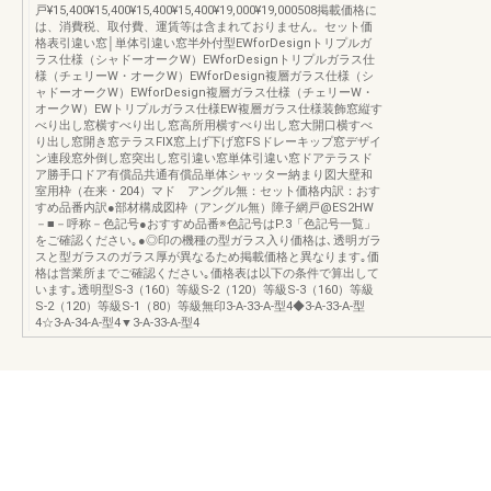
戸¥15,400¥15,400¥15,400¥15,400¥19,000¥19,000508掲載価格に
は、消費税、取付費、運賃等は含まれておりません。セット価
格表引違い窓│単体引違い窓半外付型EWforDesignトリプルガ
ラス仕様（シャドーオークW）EWforDesignトリプルガラス仕
様（チェリーW・オークW）EWforDesign複層ガラス仕様（シ
ャドーオークW）EWforDesign複層ガラス仕様（チェリーW・
オークW）EWトリプルガラス仕様EW複層ガラス仕様装飾窓縦す
べり出し窓横すべり出し窓高所用横すべり出し窓大開口横すべ
り出し窓開き窓テラスFIX窓上げ下げ窓FSドレーキップ窓デザイ
ン連段窓外倒し窓突出し窓引違い窓単体引違い窓ドアテラスド
ア勝手口ドア有償品共通有償品単体シャッター納まり図大壁和
室用枠（在来・204）マド アングル無：セット価格内訳：おす
すめ品番内訳●部材構成図枠（アングル無）障子網戸@ES2HW
－■－呼称－色記号●おすすめ品番※色記号はP.3「色記号一覧」
をご確認ください｡●◎印の機種の型ガラス入り価格は､透明ガラ
スと型ガラスのガラス厚が異なるため掲載価格と異なります｡価
格は営業所までご確認ください｡価格表は以下の条件で算出して
います｡透明型S-3（160）等級S-2（120）等級S-3（160）等級
S-2（120）等級S-1（80）等級無印3-A-33-A-型4◆3-A-33-A-型
4☆3-A-34-A-型4▼3-A-33-A-型4