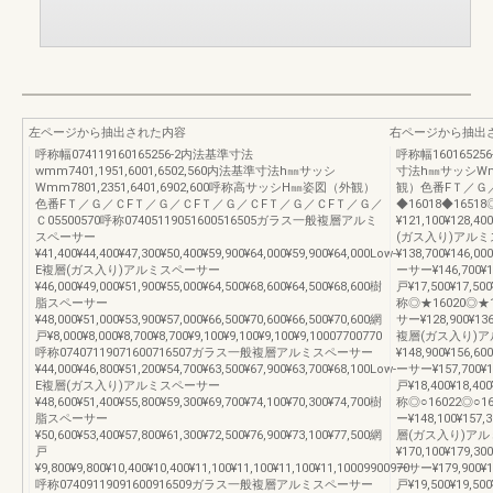
左ページから抽出された内容
右ページから抽出
呼称幅074119160165256-2内法基準寸法
呼称幅16016525
wmm7401,1951,6001,6502,560内法基準寸法h㎜サッシ
寸法h㎜サッシWmm
Wmm7801,2351,6401,6902,600呼称高サッシH㎜姿図（外観）
観）色番FＴ／Ｇ／Ｃ
色番FＴ／Ｇ／ＣFＴ／Ｇ／ＣFＴ／Ｇ／ＣFＴ／Ｇ／ＣFＴ／Ｇ／
◆16018◆165
Ｃ05500570呼称07405119051600516505ガラス一般複層アルミ
¥121,100¥128,40
スペーサー
(ガス入り)アル
¥41,400¥44,400¥47,300¥50,400¥59,900¥64,000¥59,900¥64,000Low-
¥138,700¥146,0
E複層(ガス入り)アルミスペーサー
ーサー¥146,700¥15
¥46,000¥49,000¥51,900¥55,000¥64,500¥68,600¥64,500¥68,600樹
戸¥17,500¥17,500
脂スペーサー
称◎★16020◎★
¥48,000¥51,000¥53,900¥57,000¥66,500¥70,600¥66,500¥70,600網
サー¥128,900¥136,
戸¥8,000¥8,000¥8,700¥8,700¥9,100¥9,100¥9,100¥9,10007700770
複層(ガス入り)
呼称07407119071600716507ガラス一般複層アルミスペーサー
¥148,900¥156,6
¥44,000¥46,800¥51,200¥54,700¥63,500¥67,900¥63,700¥68,100Low-
ーサー¥157,700¥16
E複層(ガス入り)アルミスペーサー
戸¥18,400¥18,400
¥48,600¥51,400¥55,800¥59,300¥69,700¥74,100¥70,300¥74,700樹
称◎○16022◎○
脂スペーサー
ー¥148,100¥157,3
¥50,600¥53,400¥57,800¥61,300¥72,500¥76,900¥73,100¥77,500網
層(ガス入り)ア
戸
¥170,100¥179,3
¥9,800¥9,800¥10,400¥10,400¥11,100¥11,100¥11,100¥11,10009900970
ーサー¥179,900¥18
呼称07409119091600916509ガラス一般複層アルミスペーサー
戸¥19,500¥19,50