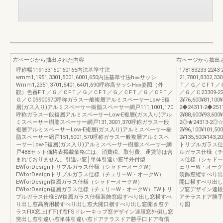
左ページから抽出された内容
右ページから抽出
呼称幅119133150160165内法基準寸法
178183233-2243-
wmm1,1951,3301,5001,6001,650内法基準寸法h㎜サッシ
21,7801,8302,330
Wmm1,2351,3701,5401,6401,690呼称高サッシH㎜姿図（外
Ｔ／Ｇ／ＣFＴ／
観）色番FＴ／Ｇ／ＣFＴ／Ｇ／ＣFＴ／Ｇ／ＣFＴ／Ｇ／ＣFＴ／
／Ｇ／Ｃ23309-2243
Ｇ／Ｃ09900970呼称ガラス一般複層アルミスペーサーLow-E複
2¥76,600¥81,100¥
層(ガス入り)アルミスペーサー樹脂スペーサー網戸111,1001,170
2◆24311-2◆2511
呼称ガラス一般複層アルミスペーサーLow-E複層(ガス入り)アル
2¥88,600¥93,600
ミスペーサー樹脂スペーサー網戸131,3001,370呼称ガラス一般
2◎★24313-2◎☆
複層アルミスペーサーLow-E複層(ガス入り)アルミスペーサー樹
2¥96,100¥101,50
脂スペーサー網戸151,5001,570呼称ガラス一般複層アルミスペ
2¥135,500¥143,2
ーサーLow-E複層(ガス入り)アルミスペーサー樹脂スペーサー網
トリプルガラス仕様
戸488セット価格表掲載価格には、消費税、取付費、運賃等は含
ルガラス仕様（チェ
まれておりません。引違い窓│単体引違い窓半外付型
ス仕様（シャドーオ
EWforDesignトリプルガラス仕様（シャドーオークW）
ェリーW・オーク
EWforDesignトリプルガラス仕様（チェリーW・オークW）
装飾窓縦すべり出
EWforDesign複層ガラス仕様（シャドーオークW）
開口横すべり出し
EWforDesign複層ガラス仕様（チェリーW・オークW）EWトリ
プ窓デザイン連段
プルガラス仕様EW複層ガラス仕様装飾窓縦すべり出し窓横すべ
アテラスドア勝手
り出し窓高所用横すべり出し窓大開口横すべり出し窓開き窓テ
り図
ラスFIX窓上げ下げ窓FSドレーキップ窓デザイン連段窓外倒し窓
突出し窓引違い窓単体引違い窓ドアテラスドア勝手口ドア有償