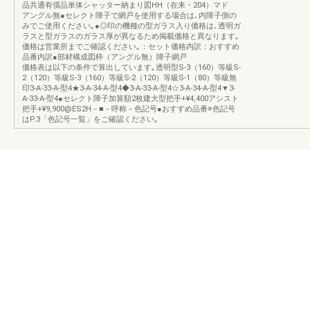
品共通有償品単体シャッター納まり図HH（在来・204）マド
アングル無●セレクト障子で網戸を使用する場合は､内障子側の
みでご使用ください｡●◎印の機種の型ガラス入り価格は､透明ガ
ラスと型ガラスのガラス厚が異なるため掲載価格と異なります｡
価格は営業所までご確認ください｡：セット価格内訳：おすすめ
品番内訳●部材構成図枠（アングル無）障子網戸
価格表は以下の条件で算出しています｡透明型S-3（160）等級S-
2（120）等級S-3（160）等級S-2（120）等級S-1（80）等級無
印3-A-33-A-型4★3-A-34-A-型4◆3-A-33-A-型4☆3-A-34-A-型4▼3-
A-33-A-型4●セレクト障子加算額2枚建大型把手+¥4,400アシスト
把手+¥9,900@ES2H－■－呼称－色記号●おすすめ品番※色記号
はP.3「色記号一覧」をご確認ください｡