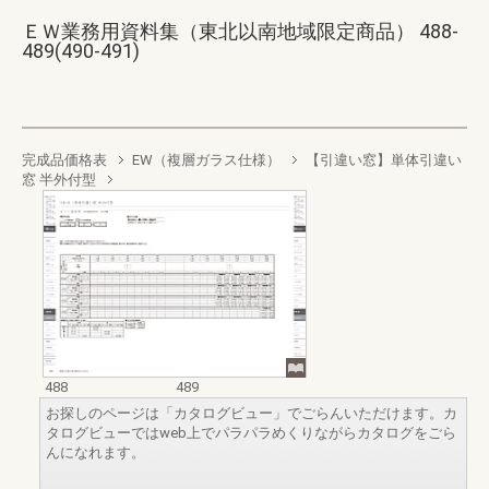
ＥＷ業務用資料集（東北以南地域限定商品） 488-
489(490-491)
完成品価格表
EW（複層ガラス仕様）
【引違い窓】単体引違い
窓 半外付型
488
489
お探しのページは「カタログビュー」でごらんいただけます。カ
タログビューではweb上でパラパラめくりながらカタログをごら
んになれます。