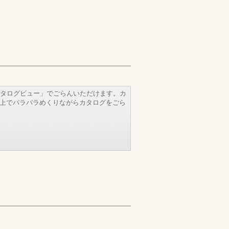
タログビュー」でごらんいただけます。カ
b上でパラパラめくりながらカタログをごら