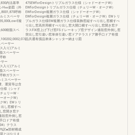
1,830内法基準
475EWforDesignトリプルガラス仕様（シャドーオークW）
サッシH㎜姿図（外
EWforDesignトリプルガラス仕様（チェリーW・オークW）
001,870呼称
EWforDesign複層ガラス仕様（シャドーオークW）
層アルミスペーサ
EWforDesign複層ガラス仕様（チェリーW・オークW）EWトリ
135,000Low-E複
プルガラス仕様EW複層ガラス仕様装飾窓縦すべり出し窓横すべ
り出し窓高所用横すべり出し窓大開口横すべり出し窓開き窓テ
151,600樹脂スペ
ラスFIX窓上げ下げ窓FSドレーキップ窓デザイン連段窓外倒し窓
突出し窓引違い窓単体引違い窓ドアテラスドア勝手口ドア有償
,100202,0002,070
品共通有償品単体シャッター納まり図
ミスペーサー
複層(ガス入り)アルミ
100樹脂スペーサー
70呼称
ーサー
複層(ガス入り)アルミ
400樹脂スペーサー
2,470呼称ガラス一
アルミスペーサー
費、運賃等は含
ラス仕様（シャド
（チェリーW・
ドーオークW）
ークW）EWトリ
り出し窓横すべ
し窓開き窓テ
ン連段窓外倒し窓
手口ドア有償
04）テラス
内訳●部材構成
出荷とはなりま