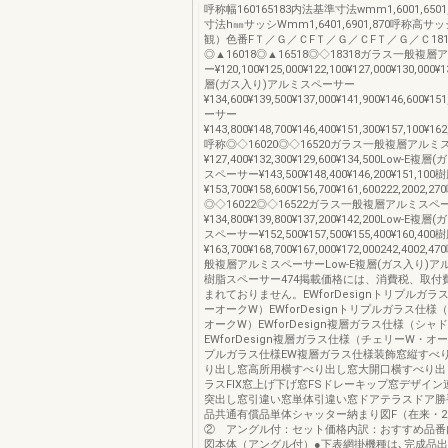
呼称幅160165183内法基準寸法wmm1,6001,650
寸法h㎜サッシWmm1,6401,6901,870呼称高
観）色番FＴ／Ｇ／ＣFＴ／Ｇ／ＣFＴ／Ｇ／Ｃ181,8
◎▲16018◎▲16518◎◇18318ガラス一般複
ー¥120,100¥125,000¥122,100¥127,000¥130,000¥
層(ガス入り)アルミスペーサー
¥134,600¥139,500¥137,000¥141,900¥146,600¥
ーサー
¥143,800¥148,700¥146,400¥151,300¥157,100¥162
呼称◎◇16020◎◇16520ガラス一般複層アル
¥127,400¥132,300¥129,600¥134,500Low-E
スペーサー¥143,500¥148,400¥146,200¥151,
¥153,700¥158,600¥156,700¥161,600222,2002,2
◎◇16022◎◇16522ガラス一般複層アルミスペ
¥134,800¥139,800¥137,200¥142,200Low-E
スペーサー¥152,500¥157,500¥155,400¥160,
¥163,700¥168,700¥167,000¥172,000242,400
般複層アルミスペーサーLow-E複層(ガス入り)
樹脂スペーサー474掲載価格には、消費税、取付
まれておりません。EWforDesignトリプルガ
ーオークW）EWforDesignトリプルガラス仕様
オークW）EWforDesign複層ガラス仕様（シャ
EWforDesign複層ガラス仕様（チェリーW・オ
プルガラス仕様EW複層ガラス仕様装飾窓縦すべ
り出し窓高所用横すべり出し窓大開口横すべり出
ラスFIX窓上げ下げ窓FSドレーキップ窓デザイ
突出し窓引違い窓単体引違い窓ドアテラスドア勝
品共通有償品単体シャッター納まり図F（在来・2
② アングル付：セット価格内訳：おすすめ品番
図本体（アングル付）●下表網掛機種は､完成品