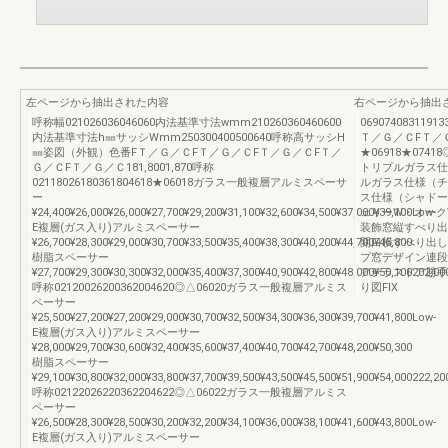
左ページから抽出された内容
右ページから抽出
呼称幅021026036046060内法基準寸法wmm210260360460600
069074083119133
内法基準寸法h㎜サッシWmm250300400500640呼称高サッシH
Ｔ／Ｇ／ＣFＴ／
㎜姿図（外観）色番FＴ／Ｇ／ＣFＴ／Ｇ／ＣFＴ／Ｇ／ＣFＴ／
★06918★07418◎●0
Ｇ／ＣFＴ／Ｇ／Ｃ181,8001,870呼称
トリプルガラス仕様
02118026180361804618★06018ガラス一般複層アルミスペーサ
ルガラス仕様（チェ
ー
ス仕様（シャドーオ
¥24,400¥26,000¥26,000¥27,700¥29,200¥31,100¥32,600¥34,500¥37,000¥39,100Low-
ェリーW・オーク
E複層(ガス入り)アルミスペーサー
装飾窓縦すべり出
¥26,700¥28,300¥29,000¥30,700¥33,500¥35,400¥38,300¥40,200¥44,700¥46,800
開口横すべり出し
樹脂スペーサー
プ窓デザイン連段
¥27,700¥29,300¥30,300¥32,000¥35,400¥37,300¥40,900¥42,800¥48,000¥50,100202,00
アテラスドア勝手
呼称02120026200362004620◎△06020ガラス一般複層アルミス
り図FIX
ペーサー
¥25,500¥27,200¥27,200¥29,000¥30,700¥32,500¥34,300¥36,300¥39,700¥41,800Low-
E複層(ガス入り)アルミスペーサー
¥28,000¥29,700¥30,600¥32,400¥35,600¥37,400¥40,700¥42,700¥48,200¥50,300
樹脂スペーサー
¥29,100¥30,800¥32,000¥33,800¥37,700¥39,500¥43,500¥45,500¥51,900¥54,000222,20
呼称02122026220362204622◎△06022ガラス一般複層アルミス
ペーサー
¥26,500¥28,300¥28,500¥30,200¥32,200¥34,100¥36,000¥38,100¥41,600¥43,800Low-
E複層(ガス入り)アルミスペーサー