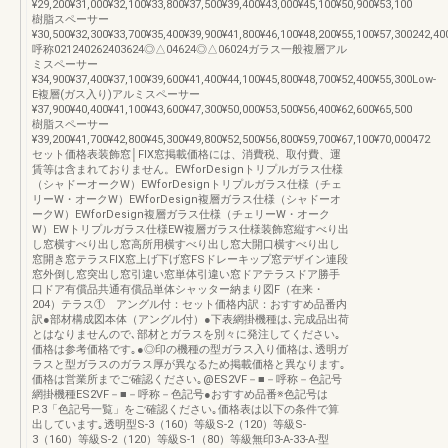
¥29,200¥31,000¥32,100¥33,800¥37,500¥39,400¥43,000¥45,100¥50,900¥53,100
樹脂スペーサー
¥30,500¥32,300¥33,700¥35,400¥39,900¥41,800¥46,100¥48,200¥55,100¥57,300242,40
呼称021240262403624◎△04624◎△06024ガラス一般複層アル
ミスペーサー
¥34,900¥37,400¥37,100¥39,600¥41,400¥44,100¥45,800¥48,700¥52,400¥55,300Low-
E複層(ガス入り)アルミスペーサー
¥37,900¥40,400¥41,100¥43,600¥47,300¥50,000¥53,500¥56,400¥62,600¥65,500
樹脂スペーサー
¥39,200¥41,700¥42,800¥45,300¥49,800¥52,500¥56,800¥59,700¥67,100¥70,000472
セット価格表装飾窓│FIX窓掲載価格には、消費税、取付費、運
賃等は含まれておりません。EWforDesignトリプルガラス仕様
（シャドーオークW）EWforDesignトリプルガラス仕様（チェ
リーW・オークW）EWforDesign複層ガラス仕様（シャドーオ
ークW）EWforDesign複層ガラス仕様（チェリーW・オーク
W）EWトリプルガラス仕様EW複層ガラス仕様装飾窓縦すべり出
し窓横すべり出し窓高所用横すべり出し窓大開口横すべり出し
窓開き窓テラスFIX窓上げ下げ窓FSドレーキップ窓デザイン連段
窓外倒し窓突出し窓引違い窓単体引違い窓ドアテラスドア勝手
口ドア有償品共通有償品単体シャッター納まり図F（在来・
204）テラス① アングル付：セット価格内訳：おすすめ品番内
訳●部材構成図本体（アングル付）●下表網掛機種は､完成品出荷
とはなりませんので､部材とガラスを別々に発注してください｡
価格は参考価格です｡●◎印の機種の型ガラス入り価格は､透明ガ
ラスと型ガラスのガラス厚が異なるため掲載価格と異なります｡
価格は営業所までご確認ください｡@ES2VF－■－呼称－色記号
網掛機種ES2VF－■－呼称－色記号●おすすめ品番※色記号は
P.3「色記号一覧」をご確認ください｡価格表は以下の条件で算
出しています｡透明型S-3（160）等級S-2（120）等級S-
3（160）等級S-2（120）等級S-1（80）等級無印3-A-33-A-型