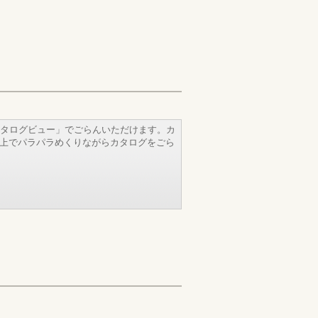
タログビュー」でごらんいただけます。カ
b上でパラパラめくりながらカタログをごら