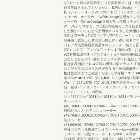
470セット価格表装飾窓│FIX窓掲載価格には、
運賃等は含まれておりません。EWforDesign
様（シャドーオークW）EWforDesignトリプ
ェリーW・オークW）EWforDesign複層ガラス
オークW）EWforDesign複層ガラス仕様（チェ
W）EWトリプルガラス仕様EW複層ガラス仕様装
し窓横すべり出し窓高所用横すべり出し窓大開口
窓開き窓テラスFIX窓上げ下げ窓FSドレーキッ
窓外倒し窓突出し窓引違い窓単体引違い窓ドアテ
口ドア有償品共通有償品単体シャッター納まり図
204）マド④ アングル付：セット価格内訳：お
●部材構成図本体（アングル付）●下表網掛機種は
はなりませんので､部材とガラスを別々に発注し
格は参考価格です｡●◎印の機種の型ガラス入り価
スと型ガラスのガラス厚が異なるため掲載価格と
格は営業所までご確認ください｡呼称幅119133146
準寸法wmm1,1951,3301,4601,6001,650内
Wmm1,2351,3701,5001,6401,690呼称高サ
観）色番FＴ／Ｇ／ＣFＴ／Ｇ／ＣFＴ／Ｇ／ＣF
Ｇ／Ｃ111,1001,170呼称
◎△11911◎☆13311◎○16011◎○16511ガ
スペーサー
¥40,100¥42,200¥42,600¥44,700¥67,300¥69,800¥6
E複層(ガス入り)アルミスペーサー
¥49,700¥51,800¥53,300¥55,400¥76,100¥78,600¥7
脂スペーサー
¥54,000¥56,100¥58,100¥60,200¥81,700¥84,200¥8
呼称ガラス一般複層アルミスペーサーLow-E複層
ミスペーサー樹脂スペーサー131,3001,370呼称
◎○11913◎◯13313◎□16013◎□16513ガラ