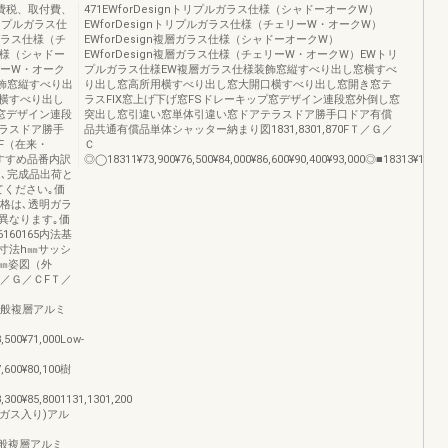
消費税、取付費、
471EWforDesignトリプルガラス仕様（シャドーオークW）
トリプルガラス仕
EWforDesignトリプルガラス仕様（チェリーW・オークW）
ルガラス仕様（チ
EWforDesign複層ガラス仕様（シャドーオークW）
仕様（シャドー
EWforDesign複層ガラス仕様（チェリーW・オークW）EWトリ
リーW・オーク
プルガラス仕様EW複層ガラス仕様装飾窓縦すべり出し窓横すべ
飾窓縦すべり出
り出し窓高所用横すべり出し窓大開口横すべり出し窓開き窓テ
横すべり出し
ラスFIX窓上げ下げ窓FSドレーキップ窓デザイン連段窓外倒し窓
プ窓デザイン連段
突出し窓引違い窓単体引違い窓ドアテラスドア勝手口ドア有償
ラスドア勝手
品共通有償品単体シャッター納まり図1831,8301,870FＴ／Ｇ／
F（在来・
Ｃ
すすめ品番内訳
◎◯18311¥73,900¥76,500¥84,000¥86,600¥90,400¥93,000◎■18313¥100,200
､完成品出荷と
てください｡価
格は､透明ガラ
異なります｡価
160165内法基
法基準寸法h㎜サッシ
ッシH㎜姿図（外
Ｔ／Ｇ／ＣFＴ／
ラス一般複層アルミ
8,500¥71,000Low-
7,600¥80,100樹
3,300¥85,8001131,1301,200
(ガス入り)アル
ス一般複層アルミ