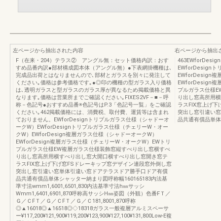
左ページから抽出された内容
右ページから抽出
F（在来・204）テラス② アングル無：セット価格内訳：おす
463EWforD
すめ品番内訳●部材構成図本体（アングル無）●下表網掛機種は､
EWforDesi
完成品出荷とはなりませんので､部材とガラスを別々に発注して
EWforDesi
ください｡価格は参考価格です｡●◎印の機種の型ガラス入り価格
EWforDesi
は､透明ガラスと型ガラスのガラス厚が異なるため掲載価格と異
プルガラス仕様E
なります｡価格は営業所までご確認ください｡FIXES2VF－■－呼
り出し窓高所用横
称－色記号●おすすめ品番※色記号はP.3「色記号一覧」をご確認
ラスFIX窓上げ
ください｡462掲載価格には、消費税、取付費、運賃等は含まれ
突出し窓引違い窓
ておりません。EWforDesignトリプルガラス仕様（シャドーオ
品共通有償品単体
ークW）EWforDesignトリプルガラス仕様（チェリーW・オー
クW）EWforDesign複層ガラス仕様（シャドーオークW）
EWforDesign複層ガラス仕様（チェリーW・オークW）EWトリ
プルガラス仕様EW複層ガラス仕様装飾窓縦すべり出し窓横すべ
り出し窓高所用横すべり出し窓大開口横すべり出し窓開き窓テ
ラスFIX窓上げ下げ窓FSドレーキップ窓デザイン連段窓外倒し窓
突出し窓引違い窓単体引違い窓ドアテラスドア勝手口ドア有償
品共通有償品単体シャッター納まり図呼称幅160165183内法基
準寸法wmm1,6001,6501,830内法基準寸法h㎜サッシ
Wmm1,6401,6901,870呼称高サッシH㎜姿図（外観）色番FＴ／
Ｇ／ＣFＴ／Ｇ／ＣFＴ／Ｇ／Ｃ181,8001,870呼称
◎▲16018◎▲16518◎◇18318ガラス一般複層アルミスペーサ
ー¥117,200¥121,900¥119,200¥123,900¥127,100¥131,800Low-E複