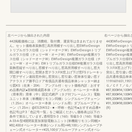
左ページから抽出された内容
右ページから抽出
442掲載価格には、消費税、取付費、運賃等は含まれておりませ
443EWforD
ん。セット価格表装飾窓│高所用横すべり出し窓EWforDesign
EWforDesi
トリプルガラス仕様（シャドーオークW）EWforDesignトリプ
EWforDesi
ルガラス仕様（チェリーW・オークW）EWforDesign複層ガラ
EWforDesi
ス仕様（シャドーオークW）EWforDesign複層ガラス仕様（チ
プルガラス仕様E
ェリーW・オークW）EWトリプルガラス仕様EW複層ガラス仕様
り出し窓高所用横
装飾窓縦すべり出し窓横すべり出し窓高所用横すべり出し窓大
ラスFIX窓上げ
開口横すべり出し窓開き窓テラスFIX窓上げ下げ窓FSドレーキッ
突出し窓引違い窓
プ窓デザイン連段窓外倒し窓突出し窓引違い窓単体引違い窓ド
品共通有償品単体
アテラスドア勝手口ドア有償品共通有償品単体シャッター納ま
1191601651,19
り図KS（在来・204） アングル付：セット価格内訳：おすす
Ｇ／ＣＦＴ／Ｇ／Ｃ119
め品番内訳●部材構成図本体（アングル付）オペレーター本体
¥87,800¥94,100¥9
（滑車用）滑車（中）固定式網戸（タグ付フレームレス）電動
¥87,800¥94,100¥9
ユニット本体（単機能リモコン同梱）シングルループチェーン
¥89,200¥95,500¥9
（1.25ｍ）オペレーター本体（ハンドル用）ダブルループチェ
¥91,300¥98,000¥9
ーン（1.25ｍ）@ES2VKS2－■－呼称－色記号●おすすめ品番※
(R)
色記号はP.3「色記号一覧」をご確認ください｡価格表は以下の
条件で算出しています｡透明型S-3（160）等級S-3（160）等級3-
A-33-A-型4開閉装置加算額電動ユニット(単機能リモコン同梱)+
¥82,400オペレーター本体(ハンドル用)+¥8,100シングルループチ
ェーン式オペレーター+¥25,100ダブルループチェーン式オペレ