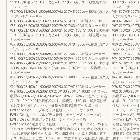
11911(L/R)◎★16011(L/R)◎★16511(L/R)ガラス一般複層アル
11911(L/R)◎★
ミスペーサー
ミスペーサー
¥52,700¥55,800¥61,500¥65,000¥62,200¥65,700Low-E複層(ガス入
¥54,800¥58,000
り)アルミスペーサー
り)アルミスペー
¥61,300¥64,400¥73,500¥77,000¥74,500¥78,000樹脂スペーサー
¥63,400¥66,600
¥65,100¥68,200¥78,700¥82,200¥79,900¥83,400横引きロール網戸
¥67,200¥70,40
¥21,100¥21,100¥21,600¥21,600¥21,600¥21,600131,3001,370呼称
¥20,400¥20,400¥
11913(L/R)◎★16013(L/R)◎★16513(L/R)ガラス一般複層アル
11913(L/R)◎★
ミスペーサー
ミスペーサー
¥57,300¥60,500¥68,800¥72,600¥69,600¥73,400Low-E複層(ガス入
¥59,200¥62,800
り)アルミスペーサー
り)アルミスペー
¥67,500¥70,700¥82,900¥86,700¥84,200¥88,000樹脂スペーサー
¥69,400¥73,000
¥72,100¥75,300¥89,300¥93,100¥90,800¥94,600横引きロール網戸
¥74,000¥77,60
¥22,400¥22,400¥22,900¥22,900¥22,900¥22,900151,5001,570呼称
¥21,600¥21,600¥
△11915(L/R)◎○16015(L/R)◎○16515(L/R)ガラス一般複層アル
△11915(L/R)◎
ミスペーサー
ミスペーサー
¥62,800¥66,500¥75,500¥79,500¥76,400¥80,400Low-E複層(ガス入
¥64,900¥68,800
り)アルミスペーサー
り)アルミスペー
¥74,700¥78,400¥91,900¥95,900¥93,300¥97,300樹脂スペーサー
¥76,800¥80,700
¥79,900¥83,600¥99,200¥103,200¥100,900¥104,900横引きロール
¥82,000¥85,900
網戸¥23,500¥23,500¥24,200¥24,200¥24,200¥24,200左吊（L）右
ル網戸¥22,900¥22,
吊（R）FIXFIX424掲載価格には、消費税、取付費、運賃等は含
右吊（R）FIXFI
まれておりません。セット価格表装飾窓│縦すべり出し窓
仕様（シャドーオー
EWforDesignトリプルガラス仕様（シャドーオークW）
（チェリーW・オー
EWforDesignトリプルガラス仕様（チェリーW・オークW）
ドーオークW）EW
EWforDesign複層ガラス仕様（シャドーオークW）
ークW）EWトリ
EWforDesign複層ガラス仕様（チェリーW・オークW）EWトリ
り出し窓横すべり
プルガラス仕様EW複層ガラス仕様装飾窓縦すべり出し窓横すべ
出し窓開き窓テラ
り出し窓高所用横すべり出し窓大開口横すべり出し窓開き窓テ
連段窓外倒し窓突
ラスFIX窓上げ下げ窓FSドレーキップ窓デザイン連段窓外倒し窓
勝手口ドア有償品