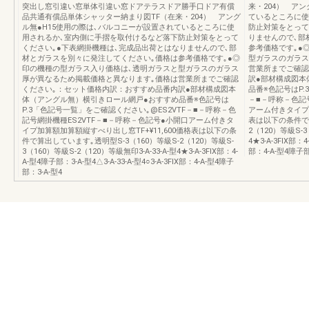
突出し窓引違い窓単体引違い窓ドアテラスドア勝手口ドア有償
来・204） ア
品共通有償品単体シャッター納まり図TF（在来・204） アング
ているところに使
ル無●H15使用の際は､バルコニーが設置されているところに使
防止対策をとって
用されるか､室内側に手摺を取付けるなど落下防止対策をとって
りませんので､部
ください｡●下表網掛機種は､完成品出荷とはなりませんので､部
参考価格です｡●
材とガラスを別々に発注してください｡価格は参考価格です｡●◎
型ガラスのガラス
印の機種の型ガラス入り価格は､透明ガラスと型ガラスのガラス
営業所までご確認
厚が異なるため掲載価格と異なります｡価格は営業所までご確認
訳●部材構成図本
ください｡：セット価格内訳：おすすめ品番内訳●部材構成図本
品番※色記号はP.
体（アングル無）横引きロール網戸●おすすめ品番※色記号は
－■－呼称－色記
P.3「色記号一覧」をご確認ください｡@ES2VTF－■－呼称－色
アーム付きタイプ加
記号網掛機種ES2VTF－■－呼称－色記号●小開口アーム付きタ
表は以下の条件で算
イプ加算額加算額縦すべり出し窓TF+¥11,600価格表は以下の条
2（120）等級S-3
件で算出しています｡透明型S-3（160）等級S-2（120）等級S-
4★3-A-3FIX部：4
3（160）等級S-2（120）等級無印3-A-33-A-型4★3-A-3FIX部：4-
部：4-A-型4障子部
A-型4障子部：3-A-型4△3-A-33-A-型4○3-A-3FIX部：4-A-型4障子
部：3-A-型4