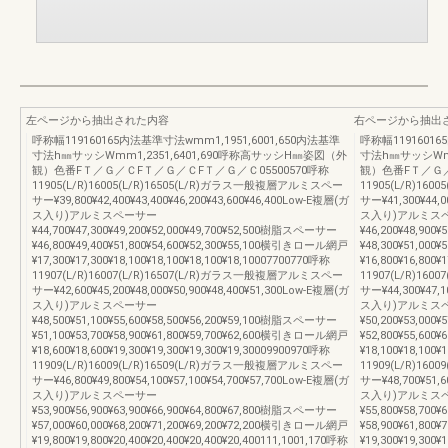
左ページから抽出された内容
右ページから抽出
呼称幅119160165内法基準寸法wmm1,1951,6001,650内法基準
呼称幅11916016
寸法h㎜サッシWmm1,2351,6401,690呼称高サッシH㎜姿図（外
寸法h㎜サッシWmm
観）色番FＴ／Ｇ／ＣFＴ／Ｇ／ＣFＴ／Ｇ／Ｃ05500570呼称
観）色番FＴ／Ｇ／
11905(L/R)16005(L/R)16505(L/R)ガラス一般複層アルミスペー
11905(L/R)16
サー¥39,800¥42,400¥43,400¥46,200¥43,600¥46,400Low-E複層(ガ
サー¥41,300¥44,0
ス入り)アルミスペーサー
ス入り)アルミス
¥44,700¥47,300¥49,200¥52,000¥49,700¥52,500樹脂スペーサー
¥46,200¥48,900
¥46,800¥49,400¥51,800¥54,600¥52,300¥55,100横引きロール網戸
¥48,300¥51,00
¥17,300¥17,300¥18,100¥18,100¥18,100¥18,10007700770呼称
¥16,800¥16,800¥
11907(L/R)16007(L/R)16507(L/R)ガラス一般複層アルミスペー
11907(L/R)16
サー¥42,600¥45,200¥48,000¥50,900¥48,400¥51,300Low-E複層(ガ
サー¥44,300¥47,1
ス入り)アルミスペーサー
ス入り)アルミス
¥48,500¥51,100¥55,600¥58,500¥56,200¥59,100樹脂スペーサー
¥50,200¥53,000
¥51,100¥53,700¥58,900¥61,800¥59,700¥62,600横引きロール網戸
¥52,800¥55,60
¥18,600¥18,600¥19,300¥19,300¥19,300¥19,30009900970呼称
¥18,100¥18,100¥
11909(L/R)16009(L/R)16509(L/R)ガラス一般複層アルミスペー
11909(L/R)16
サー¥46,800¥49,800¥54,100¥57,100¥54,700¥57,700Low-E複層(ガ
サー¥48,700¥51,6
ス入り)アルミスペーサー
ス入り)アルミス
¥53,900¥56,900¥63,900¥66,900¥64,800¥67,800樹脂スペーサー
¥55,800¥58,700
¥57,000¥60,000¥68,200¥71,200¥69,200¥72,200横引きロール網戸
¥58,900¥61,80
¥19,800¥19,800¥20,400¥20,400¥20,400¥20,400111,1001,170呼称
¥19,300¥19,300¥