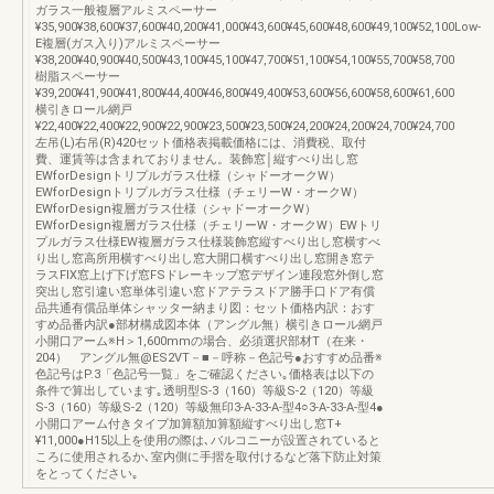
ガラス一般複層アルミスペーサー
¥35,900¥38,600¥37,600¥40,200¥41,000¥43,600¥45,600¥48,600¥49,100¥52,100Low-
E複層(ガス入り)アルミスペーサー
¥38,200¥40,900¥40,500¥43,100¥45,100¥47,700¥51,100¥54,100¥55,700¥58,700
樹脂スペーサー
¥39,200¥41,900¥41,800¥44,400¥46,800¥49,400¥53,600¥56,600¥58,600¥61,600
横引きロール網戸
¥22,400¥22,400¥22,900¥22,900¥23,500¥23,500¥24,200¥24,200¥24,700¥24,700
左吊(L)右吊(R)420セット価格表掲載価格には、消費税、取付
費、運賃等は含まれておりません。装飾窓│縦すべり出し窓
EWforDesignトリプルガラス仕様（シャドーオークW）
EWforDesignトリプルガラス仕様（チェリーW・オークW）
EWforDesign複層ガラス仕様（シャドーオークW）
EWforDesign複層ガラス仕様（チェリーW・オークW）EWトリ
プルガラス仕様EW複層ガラス仕様装飾窓縦すべり出し窓横すべ
り出し窓高所用横すべり出し窓大開口横すべり出し窓開き窓テ
ラスFIX窓上げ下げ窓FSドレーキップ窓デザイン連段窓外倒し窓
突出し窓引違い窓単体引違い窓ドアテラスドア勝手口ドア有償
品共通有償品単体シャッター納まり図：セット価格内訳：おす
すめ品番内訳●部材構成図本体（アングル無）横引きロール網戸
小開口アーム※H＞1,600mmの場合、必須選択部材T（在来・
204） アングル無@ES2VT－■－呼称－色記号●おすすめ品番※
色記号はP.3「色記号一覧」をご確認ください｡価格表は以下の
条件で算出しています｡透明型S-3（160）等級S-2（120）等級
S-3（160）等級S-2（120）等級無印3-A-33-A-型4○3-A-33-A-型4●
小開口アーム付きタイプ加算額加算額縦すべり出し窓T+
¥11,000●H15以上を使用の際は､バルコニーが設置されていると
ころに使用されるか､室内側に手摺を取付けるなど落下防止対策
をとってください｡