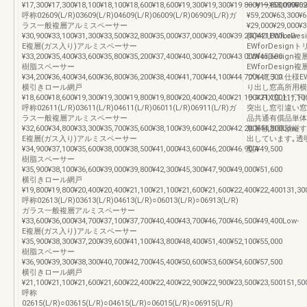
¥17,300¥17,300¥18,100¥18,100¥18,600¥18,600¥19,300¥19,300¥19,800¥19,80009900
ーサー¥58,000¥6
呼称02609(L/R)03609(L/R)04609(L/R)06009(L/R)06909(L/R)ガ
¥59,200¥63,30
ラス一般複層アルミスペーサー
¥29,000¥29,00
¥30,900¥33,100¥31,300¥33,500¥32,800¥35,000¥37,000¥39,400¥39,200¥41,800Low-
(R)421EWfo
E複層(ガス入り)アルミスペーサー
EWforDesi
¥33,200¥35,400¥33,600¥35,800¥35,200¥37,400¥40,300¥42,700¥43,000¥45,600
EWforDesi
樹脂スペーサー
EWforDesi
¥34,200¥36,400¥34,600¥36,800¥36,200¥38,400¥41,700¥44,100¥44,700¥47,300
プルガラス仕様E
横引きロール網戸
り出し窓高所用横
¥18,600¥18,600¥19,300¥19,300¥19,800¥19,800¥20,400¥20,400¥21,100¥21,100111,10
ラスFIX窓上げ
呼称02611(L/R)03611(L/R)04611(L/R)06011(L/R)06911(L/R)ガ
突出し窓引違い窓
ラス一般複層アルミスペーサー
品共通有償品単体
¥32,600¥34,800¥33,300¥35,700¥35,600¥38,100¥39,600¥42,200¥42,200¥44,800Low-
加算額加算額縦すべ
E複層(ガス入り)アルミスペーサー
出しています｡透明型S
¥34,900¥37,100¥35,600¥38,000¥38,500¥41,000¥43,600¥46,200¥46,900¥49,500
型4
樹脂スペーサー
¥35,900¥38,100¥36,600¥39,000¥39,800¥42,300¥45,300¥47,900¥49,000¥51,600
横引きロール網戸
¥19,800¥19,800¥20,400¥20,400¥21,100¥21,100¥21,600¥21,600¥22,400¥22,400131,30
呼称02613(L/R)03613(L/R)04613(L/R)○06013(L/R)○06913(L/R)
ガラス一般複層アルミスペーサー
¥33,600¥36,000¥34,700¥37,100¥37,700¥40,400¥43,700¥46,700¥46,500¥49,400Low-
E複層(ガス入り)アルミスペーサー
¥35,900¥38,300¥37,200¥39,600¥41,100¥43,800¥48,400¥51,400¥52,100¥55,000
樹脂スペーサー
¥36,900¥39,300¥38,300¥40,700¥42,700¥45,400¥50,600¥53,600¥54,600¥57,500
横引きロール網戸
¥21,100¥21,100¥21,600¥21,600¥22,400¥22,400¥22,900¥22,900¥23,500¥23,500151,50
呼称
02615(L/R)○03615(L/R)○04615(L/R)○06015(L/R)○06915(L/R)