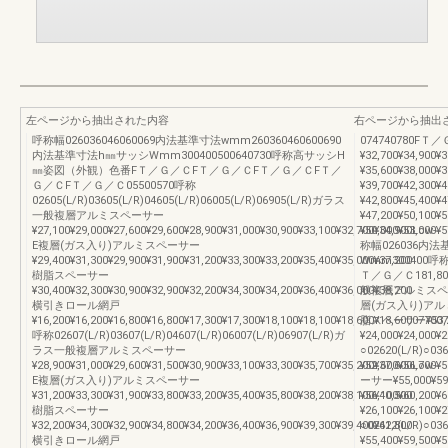
左ページから抽出された内容
右ページから抽出
呼称幅026036046060069内法基準寸法wmm260360460600690
074740780FＴ／
内法基準寸法h㎜サッシWmm300400500640730呼称高サッシH
¥32,700¥34,900¥3
㎜姿図（外観）色番FＴ／Ｇ／ＣFＴ／Ｇ／ＣFＴ／Ｇ／ＣFＴ／
¥35,600¥38,000¥3
Ｇ／ＣFＴ／Ｇ／Ｃ05500570呼称
¥39,700¥42,300¥4
02605(L/R)03605(L/R)04605(L/R)06005(L/R)06905(L/R)ガラス
¥42,800¥45,400¥4
一般複層アルミスペーサー
¥47,200¥50,100¥5
¥27,100¥29,000¥27,600¥29,600¥28,900¥31,000¥30,900¥33,100¥32,700¥34,900Low-
¥50,000¥53,000¥
E複層(ガス入り)アルミスペーサー
称幅026036内
¥29,400¥31,300¥29,900¥31,900¥31,200¥33,300¥33,200¥35,400¥35,000¥37,200
Wmm300400
樹脂スペーサー
Ｔ／Ｇ／Ｃ181,800
¥30,400¥32,300¥30,900¥32,900¥32,200¥34,300¥34,200¥36,400¥36,000¥38,200
般複層アルミスペーサー¥
横引きロール網戸
層(ガス入り)アルミスペ
¥16,200¥16,200¥16,800¥16,800¥17,300¥17,300¥18,100¥18,100¥18,600¥18,60007700
脂スペーサー¥53,20
呼称02607(L/R)03607(L/R)04607(L/R)06007(L/R)06907(L/R)ガ
¥24,000¥24,000¥
ラス一般複層アルミスペーサー
○02620(L/R)
¥28,900¥31,000¥29,600¥31,500¥30,900¥33,100¥33,300¥35,700¥35,200¥37,600Low-
¥52,600¥56,70
E複層(ガス入り)アルミスペーサー
ーサー¥55,000¥5
¥31,200¥33,300¥31,900¥33,800¥33,200¥35,400¥35,800¥38,200¥38,100¥40,500
¥56,100¥60,20
樹脂スペーサー
¥26,100¥26,100¥
¥32,200¥34,300¥32,900¥34,800¥34,200¥36,400¥36,900¥39,300¥39,400¥41,800
○02622(L/R)
横引きロール網戸
¥55,400¥59,50