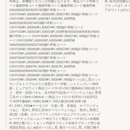
本体は、単機能リモコンが同梱となります。商品コード呼称コ
本､取付説明書ね
ード価格呼称コード価格呼称コード価格呼称コード価格呼称
ブラックはT､オ
04603060030690307403横F-呼称コード-
アホワイトはFが入
CKHY046¥1,800060¥1,800069¥1,800074¥1,900縦F-呼称コード-
CKHY03¥1,60003¥1,60003¥1,60003¥1,600呼称
060033069033074033横F-呼称コード-
CKHY060¥1,800069¥1,800074¥1,900縦F-呼称コード-
CKHY033¥1,600033¥1,600033¥1,600呼称060043069043074043
横F-呼称コード-CKHY060¥1,800069¥1,800074¥1,900縦F-呼称コ
ード-CKHY043¥1,600043¥1,600043¥1,600呼称
04605060050690507405横F-呼称コード-
CKHY046¥1,800060¥1,800069¥1,800074¥1,900縦F-呼称コード-
CKHY05¥1,60005¥1,60005¥1,60005¥1,600呼称
04607060070690707407横F-呼称コード-
CKHY046¥1,800060¥1,800069¥1,800074¥1,900縦F-呼称コード-
CKHY07¥1,80007¥1,80007¥1,80007¥1,800呼称
04609060090690907409横F-呼称コード-
CKHY046¥1,800060¥1,800069¥1,800074¥1,900縦F-呼称コード-
CKHY09¥1,90009¥1,90009¥1,90009¥1,900縦すべり出し窓カット
サンプルトリプルガラス姿図カラー外観：シャイングレーM内
観：ピュアホワイト商品コードCF-01-CKLT価格¥60,100仕様ガラ
ス・窓枠・説明パネル・足付EWTG品名ナベワンウェイねじ専用
工具サイズM4×12M4×8――商品コード□-11-BZPE□-12-BZPEZ-
11-BZPF価格¥1,100¥2,500¥11,700入数(本)8本20本1個
K1_S061_1056■サーモスH 引違い窓 有償品 ナベワンウェ
イねじ・取外し専用工具56ナベワンウェイねじ・取外し専用工
具□部（色番）カラーTブラックGオータムブラウンKシャイング
レー/ナチュラルシルバーWホワイト商品コードF-01-CJJK価格
¥1,800入数1セットセット内容サブロック本体サブロック受け金
具固定部品､ねじ●縦すべり出し窓､横すべり出し窓､大開口横す