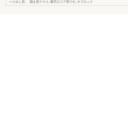
べり出し窓､ 開き窓テラス､勝手口ドア用です｡サブロック