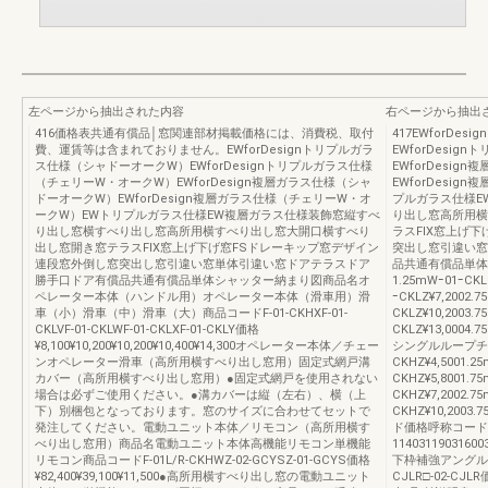
左ページから抽出された内容
右ページから抽出
416価格表共通有償品│窓関連部材掲載価格には、消費税、取付
417EWforD
費、運賃等は含まれておりません。EWforDesignトリプルガラ
EWforDesi
ス仕様（シャドーオークW）EWforDesignトリプルガラス仕様
EWforDesi
（チェリーW・オークW）EWforDesign複層ガラス仕様（シャ
EWforDesi
ドーオークW）EWforDesign複層ガラス仕様（チェリーW・オ
プルガラス仕様E
ークW）EWトリプルガラス仕様EW複層ガラス仕様装飾窓縦すべ
り出し窓高所用横
り出し窓横すべり出し窓高所用横すべり出し窓大開口横すべり
ラスFIX窓上げ
出し窓開き窓テラスFIX窓上げ下げ窓FSドレーキップ窓デザイン
突出し窓引違い窓
連段窓外倒し窓突出し窓引違い窓単体引違い窓ドアテラスドア
品共通有償品単体
勝手口ドア有償品共通有償品単体シャッター納まり図商品名オ
1.25mWｰ01ｰCKL
ペレーター本体（ハンドル用）オペレーター本体（滑車用）滑
ｰCKLZ¥7,2002.
車（小）滑車（中）滑車（大）商品コードF-01-CKHXF-01-
CKLZ¥10,2003.7
CKLVF-01-CKLWF-01-CKLXF-01-CKLY価格
CKLZ¥13,0004
¥8,100¥10,200¥10,200¥10,400¥14,300オペレーター本体／チェー
シングルループチェ
ンオペレーター滑車（高所用横すべり出し窓用）固定式網戸溝
CKHZ¥4,5001.25
カバー（高所用横すべり出し窓用）●固定式網戸を使用されない
CKHZ¥5,8001.75
場合は必ずご使用ください。●溝カバーは縦（左右）、横（上
CKHZ¥7,2002.75
下）別梱包となっております。窓のサイズに合わせてセットで
CKHZ¥10,2003
発注してください。電動ユニット本体／リモコン（高所用横す
ド価格呼称コード
べり出し窓用）商品名電動ユニット本体高機能リモコン単機能
114031190316003
リモコン商品コードF-01L/R-CKHWZ-02-GCYSZ-01-GCYS価格
下枠補強アングル品
¥82,400¥39,100¥11,500●高所用横すべり出し窓の電動ユニット
CJLR□-02-CJ