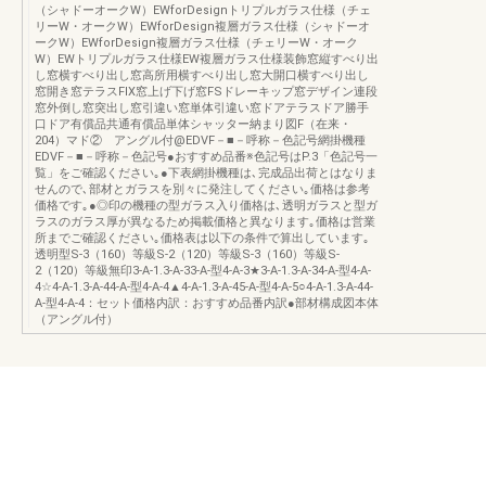
（シャドーオークW）EWforDesignトリプルガラス仕様（チェ
リーW・オークW）EWforDesign複層ガラス仕様（シャドーオ
ークW）EWforDesign複層ガラス仕様（チェリーW・オーク
W）EWトリプルガラス仕様EW複層ガラス仕様装飾窓縦すべり出
し窓横すべり出し窓高所用横すべり出し窓大開口横すべり出し
窓開き窓テラスFIX窓上げ下げ窓FSドレーキップ窓デザイン連段
窓外倒し窓突出し窓引違い窓単体引違い窓ドアテラスドア勝手
口ドア有償品共通有償品単体シャッター納まり図F（在来・
204）マド② アングル付@EDVF－■－呼称－色記号網掛機種
EDVF－■－呼称－色記号●おすすめ品番※色記号はP.3「色記号一
覧」をご確認ください｡●下表網掛機種は､完成品出荷とはなりま
せんので､部材とガラスを別々に発注してください｡価格は参考
価格です｡●◎印の機種の型ガラス入り価格は､透明ガラスと型ガ
ラスのガラス厚が異なるため掲載価格と異なります｡価格は営業
所までご確認ください｡価格表は以下の条件で算出しています｡
透明型S-3（160）等級S-2（120）等級S-3（160）等級S-
2（120）等級無印3-A-1.3-A-33-A-型4-A-3★3-A-1.3-A-34-A-型4-A-
4☆4-A-1.3-A-44-A-型4-A-4▲4-A-1.3-A-45-A-型4-A-5○4-A-1.3-A-44-
A-型4-A-4：セット価格内訳：おすすめ品番内訳●部材構成図本体
（アングル付）