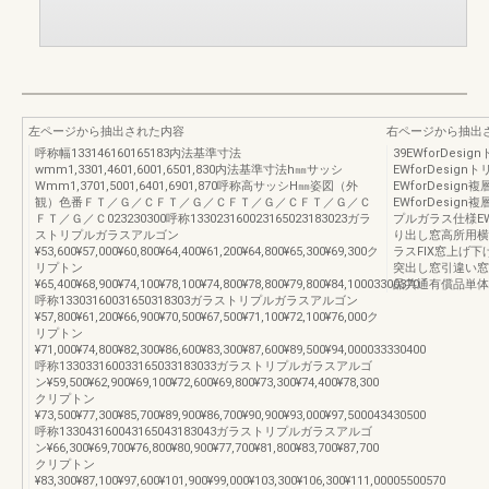
左ページから抽出された内容
右ページから抽出
呼称幅133146160165183内法基準寸法
39EWforDe
wmm1,3301,4601,6001,6501,830内法基準寸法h㎜サッシ
EWforDesi
Wmm1,3701,5001,6401,6901,870呼称高サッシH㎜姿図（外
EWforDesi
観）色番ＦＴ／Ｇ／ＣＦＴ／Ｇ／ＣＦＴ／Ｇ／ＣＦＴ／Ｇ／Ｃ
EWforDesi
ＦＴ／Ｇ／Ｃ023230300呼称133023160023165023183023ガラ
プルガラス仕様E
ストリプルガラスアルゴン
り出し窓高所用横
¥53,600¥57,000¥60,800¥64,400¥61,200¥64,800¥65,300¥69,300ク
ラスFIX窓上げ
リプトン
突出し窓引違い窓
¥65,400¥68,900¥74,100¥78,100¥74,800¥78,800¥79,800¥84,10003300370
品共通有償品単体
呼称13303160031650318303ガラストリプルガラスアルゴン
¥57,800¥61,200¥66,900¥70,500¥67,500¥71,100¥72,100¥76,000ク
リプトン
¥71,000¥74,800¥82,300¥86,600¥83,300¥87,600¥89,500¥94,000033330400
呼称133033160033165033183033ガラストリプルガラスアルゴ
ン¥59,500¥62,900¥69,100¥72,600¥69,800¥73,300¥74,400¥78,300
クリプトン
¥73,500¥77,300¥85,700¥89,900¥86,700¥90,900¥93,000¥97,500043430500
呼称133043160043165043183043ガラストリプルガラスアルゴ
ン¥66,300¥69,700¥76,800¥80,900¥77,700¥81,800¥83,700¥87,700
クリプトン
¥83,300¥87,100¥97,600¥101,900¥99,000¥103,300¥106,300¥111,00005500570