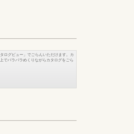
タログビュー」でごらんいただけます。カ
b上でパラパラめくりながらカタログをごら