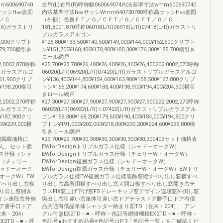
600690740
左吊(L)右吊(R)呼称幅060069074内法基準寸法wmm600690740
高サッシH㎜姿図
内法基準寸法h㎜サッシWmm640730780呼称高サッシH㎜姿図
／Ｃ
（外観）色番ＦＴ／Ｇ／ＣＦＴ／Ｇ／ＣＦＴ／Ｇ／Ｃ
8(L/R)ガラストリ
181,8001,870呼称06018(L/R)06918(L/R)07418(L/R)ガラストリ
プルガラスアルゴン
147,000クリプト
¥125,800¥133,500¥140,500¥149,000¥144,000¥152,500クリプト
¥179,700横引き
ン¥151,700¥160,400¥170,900¥180,300¥176,300¥185,700横引き
ロール網戸
02,0002,070呼称
¥25,700¥25,700¥26,400¥26,400¥26,400¥26,400202,0002,070呼称
トリプルガラスアルゴ
06020(L/R)06920(L/R)07420(L/R)ガラストリプルガラスアルゴ
¥161,900クリプ
ン¥136,400¥144,800¥154,600¥163,900¥158,500¥167,800クリプ
0¥198,200横引
トン¥165,200¥174,600¥188,400¥198,900¥194,400¥204,900横引
きロール網戸
22,2002,270呼称
¥27,300¥27,300¥27,900¥27,900¥27,900¥27,900222,2002,270呼称
ストリプルガラスアル
06022(L/R)06922(L/R)☆07422(L/R)ガラストリプルガラスアル
0¥187,900クリ
ゴン¥158,300¥168,200¥179,600¥190,400¥184,000¥194,800クリ
00¥229,000横
プトン¥191,000¥202,000¥218,000¥230,200¥224,600¥236,800横
引きロール網戸
00402掲載価格に
¥29,700¥29,700¥30,300¥30,300¥30,300¥30,300403セット価格表
ん。セット価
EWforDesignトリプルガラス仕様（シャドーオークW）
ラス仕様（シャ
EWforDesignトリプルガラス仕様（チェリーW・オークW）
様（チェリー
EWforDesign複層ガラス仕様（シャドーオークW）
シャドーオーク
EWforDesign複層ガラス仕様（チェリーW・オークW）EWトリ
・オークW）EW
プルガラス仕様EW複層ガラス仕様装飾窓縦すべり出し窓横すべ
すべり出し窓横
り出し窓高所用横すべり出し窓大開口横すべり出し窓開き窓テ
り出し窓開き
ラスFIX窓上げ下げ窓FSドレーキップ窓デザイン連段窓外倒し窓
ザイン連段窓外倒
突出し窓引違い窓単体引違い窓ドアテラスドア勝手口ドア有償
ア勝手口ドア
品共通有償品単体シャッター納まり図TD（在来・204） アン
在来・204）
グル付@EX2TD－■－呼称－色記号網掛機種EX2TD－■－呼称－
X2TD－■－呼
色記号●おすすめ品番※色記号はP.3「色記号一覧」をご確認くだ