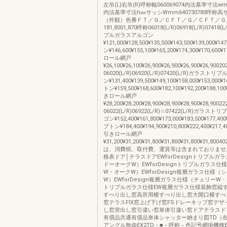
左吊(L)右吊(R)呼称幅060069074内法基準寸法wmm
内法基準寸法h㎜サッシWmm640730780呼称
（外観）色番ＦＴ／Ｇ／ＣＦＴ／Ｇ／ＣＦＴ／Ｇ
181,8001,870呼称06018(L/R)06918(L/R)0741
プルガラスアルゴン
¥121,000¥128,500¥135,500¥143,500¥139,000¥
ン¥146,600¥155,100¥165,200¥174,300¥170,600
ロール網戸
¥26,100¥26,100¥26,900¥26,900¥26,900¥26,9002
06020(L/R)06920(L/R)07420(L/R)ガラス
ン¥131,400¥139,500¥149,100¥158,000¥153,000
トン¥159,500¥168,600¥182,100¥192,200¥188,10
きロール網戸
¥28,200¥28,200¥28,900¥28,900¥28,900¥28,9002
06022(L/R)06922(L/R)☆07422(L/R)ガラ
ゴン¥152,400¥161,800¥173,000¥183,500¥177,40
プトン¥184,400¥194,900¥210,800¥222,400¥217,4
引きロール網戸
¥31,200¥31,200¥31,800¥31,800¥31,800¥31,8
は、消費税、取付費、運賃等は含まれておりませ
格表ドア│テラスドアEWforDesignトリプルガ
ドーオークW）EWforDesignトリプルガラス仕
W・オークW）EWforDesign複層ガラス仕様（
W）EWforDesign複層ガラス仕様（チェリーW
トリプルガラス仕様EW複層ガラス仕様装飾窓縦
すべり出し窓高所用横すべり出し窓大開口横すべ
窓テラスFIX窓上げ下げ窓FSドレーキップ窓デ
し窓突出し窓引違い窓単体引違い窓ドアテラスド
有償品共通有償品単体シャッター納まり図TD（
アングル無@EX2TD－■－呼称－色記号網掛機種E