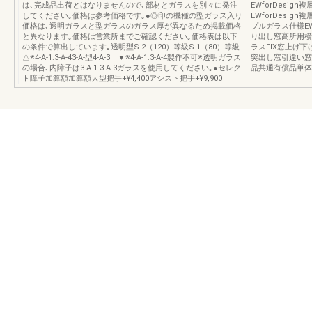
は､完成品出荷とはなりませんので､部材とガラスを別々に発注
EWforDesi
してください｡価格は参考価格です｡●◎印の機種の型ガラス入り
EWforDesi
価格は､透明ガラスと型ガラスのガラス厚が異なるため掲載価格
プルガラス仕様E
と異なります｡価格は営業所までご確認ください｡価格表は以下
り出し窓高所用横
の条件で算出しています｡透明型S-2（120）等級S-1（80）等級
ラスFIX窓上げ
△※4-A-1.3-A-43-A-型4-A-3 ▼※4-A-1.3-A-4製作不可※透明ガラス
突出し窓引違い窓
の場合､内障子は3-A-1.3-A-3ガラスを使用してください｡●セレク
品共通有償品単体
ト障子加算額加算額大型把手+¥4,400アシスト把手+¥9,900