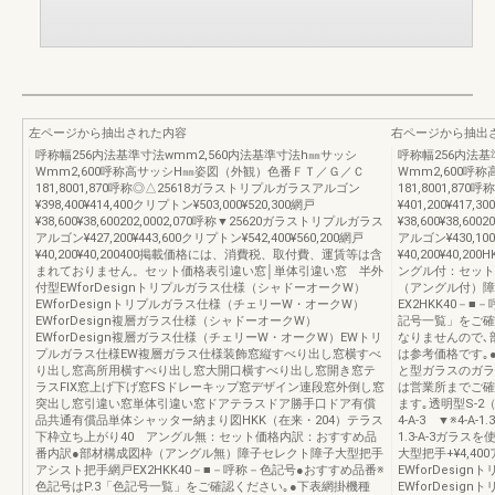
左ページから抽出された内容
右ページから抽出
呼称幅256内法基準寸法wmm2,560内法基準寸法h㎜サッシ
呼称幅256内法基
Wmm2,600呼称高サッシH㎜姿図（外観）色番ＦＴ／Ｇ／Ｃ
Wmm2,600
181,8001,870呼称◎△25618ガラストリプルガラスアルゴン
181,8001,8
¥398,400¥414,400クリプトン¥503,000¥520,300網戸
¥401,200¥417,
¥38,600¥38,600202,0002,070呼称▼25620ガラストリプルガラス
¥38,600¥38,6
アルゴン¥427,200¥443,600クリプトン¥542,400¥560,200網戸
アルゴン¥430,100
¥40,200¥40,200400掲載価格には、消費税、取付費、運賃等は含
¥40,200¥40
まれておりません。セット価格表引違い窓│単体引違い窓 半外
ングル付：セット
付型EWforDesignトリプルガラス仕様（シャドーオークW）
（アングル付）障
EWforDesignトリプルガラス仕様（チェリーW・オークW）
EX2HKK40－
EWforDesign複層ガラス仕様（シャドーオークW）
記号一覧」をご確
EWforDesign複層ガラス仕様（チェリーW・オークW）EWトリ
なりませんので､
プルガラス仕様EW複層ガラス仕様装飾窓縦すべり出し窓横すべ
は参考価格です｡
り出し窓高所用横すべり出し窓大開口横すべり出し窓開き窓テ
と型ガラスのガラ
ラスFIX窓上げ下げ窓FSドレーキップ窓デザイン連段窓外倒し窓
は営業所までご確
突出し窓引違い窓単体引違い窓ドアテラスドア勝手口ドア有償
ます｡透明型S-2（12
品共通有償品単体シャッター納まり図HKK（在来・204）テラス
4-A-3 ▼※4-A
下枠立ち上がり40 アングル無：セット価格内訳：おすすめ品
1.3-A-3ガラ
番内訳●部材構成図枠（アングル無）障子セレクト障子大型把手
大型把手+¥4,40
アシスト把手網戸EX2HKK40－■－呼称－色記号●おすすめ品番※
EWforDesi
色記号はP.3「色記号一覧」をご確認ください｡●下表網掛機種
EWforDesi